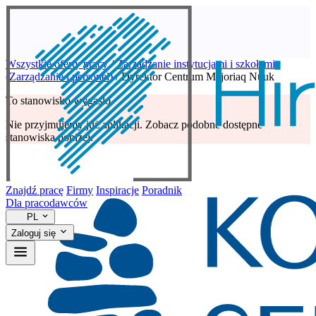
Wszystkie oferty pracy
/
Zarządzanie instytucjami i szkołami
(Zarządzanie i personel)
/
Dyrektor Centrum Majoriaq Nuuk
To stanowisko wygasło
Nie przyjmujemy już aplikacji. Zobacz podobne dostępne
stanowiska poniżej.
Znajdź pracę
Firmy
Inspiracje
Poradnik
Dla pracodawców
PL
Zaloguj się