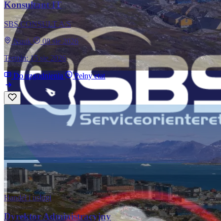
Konsultant IT
SBS CONSULT A/S
Nuuk
08 sie 2026
Termin: 15 sie 2026
Do uzgodnienia
Pełny etat
Handel i usługi
Dyrektor Administracyjny