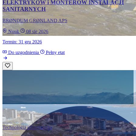
ELEKTRYKÓW i MONTERÓW INSTALACJI
SANITARNYCH
BRØNDUM GRØNLAND APS
Nuuk
08 sie 2026
Termin: 31 gru 2026
Do uzgodnienia
Pełny etat
Technologia informacyjna