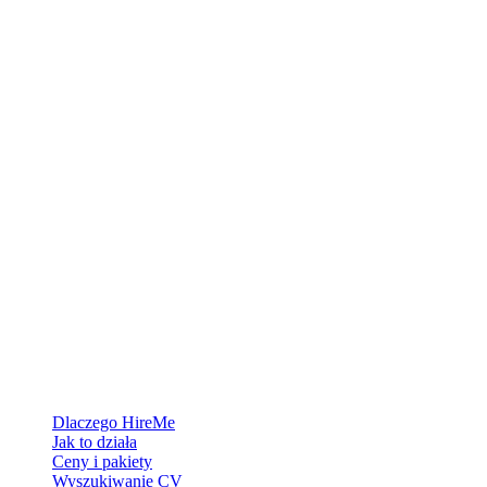
Platforma rekrutacyjna stworzona dla Grenlandii — łączymy
pracodawców z ludźmi, którzy chcą zbudować życie w Arktyce.
Dla pracodawców
Dlaczego HireMe
Jak to działa
Ceny i pakiety
Wyszukiwanie CV