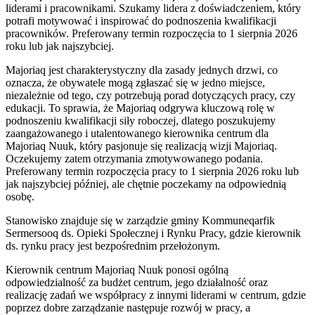
liderami i pracownikami. Szukamy lidera z doświadczeniem, który
potrafi motywować i inspirować do podnoszenia kwalifikacji
pracowników. Preferowany termin rozpoczęcia to 1 sierpnia 2026
roku lub jak najszybciej.
Majoriaq jest charakterystyczny dla zasady jednych drzwi, co
oznacza, że obywatele mogą zgłaszać się w jedno miejsce,
niezależnie od tego, czy potrzebują porad dotyczących pracy, czy
edukacji. To sprawia, że Majoriaq odgrywa kluczową rolę w
podnoszeniu kwalifikacji siły roboczej, dlatego poszukujemy
zaangażowanego i utalentowanego kierownika centrum dla
Majoriaq Nuuk, który pasjonuje się realizacją wizji Majoriaq.
Oczekujemy zatem otrzymania zmotywowanego podania.
Preferowany termin rozpoczęcia pracy to 1 sierpnia 2026 roku lub
jak najszybciej później, ale chętnie poczekamy na odpowiednią
osobę.
Stanowisko znajduje się w zarządzie gminy Kommuneqarfik
Sermersooq ds. Opieki Społecznej i Rynku Pracy, gdzie kierownik
ds. rynku pracy jest bezpośrednim przełożonym.
Kierownik centrum Majoriaq Nuuk ponosi ogólną
odpowiedzialność za budżet centrum, jego działalność oraz
realizację zadań we współpracy z innymi liderami w centrum, gdzie
poprzez dobre zarządzanie następuje rozwój w pracy, a