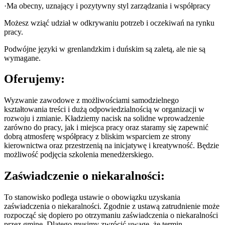
·Ma obecny, uznający i pozytywny styl zarządzania i współpracy
Możesz wziąć udział w odkrywaniu potrzeb i oczekiwań na rynku
pracy.
Podwójne języki w grenlandzkim i duńskim są zaletą, ale nie są
wymagane.
Oferujemy:
Wyzwanie zawodowe z możliwościami samodzielnego
kształtowania treści i dużą odpowiedzialnością w organizacji w
rozwoju i zmianie. Kładziemy nacisk na solidne wprowadzenie
zarówno do pracy, jak i miejsca pracy oraz staramy się zapewnić
dobrą atmosferę współpracy z bliskim wsparciem ze strony
kierownictwa oraz przestrzenią na inicjatywę i kreatywność. Będzie
możliwość podjęcia szkolenia menedżerskiego.
Zaświadczenie o niekaralności:
To stanowisko podlega ustawie o obowiązku uzyskania
zaświadczenia o niekaralności. Zgodnie z ustawą zatrudnienie może
rozpocząć się dopiero po otrzymaniu zaświadczenia o niekaralności
przez gminę. Dlatego musimy zwrócić uwagę, że termin