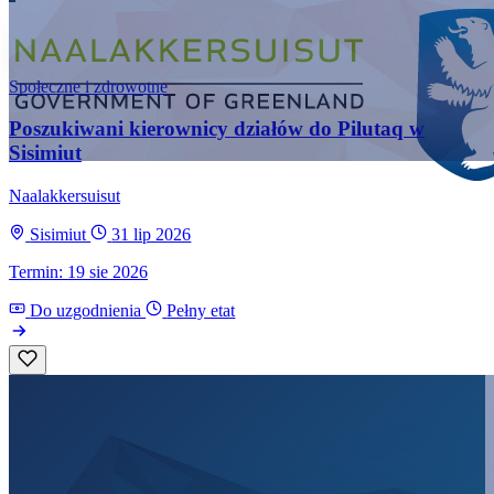
Społeczne i zdrowotne
Poszukiwani kierownicy działów do Pilutaq w
Sisimiut
Naalakkersuisut
Sisimiut
31 lip 2026
Termin: 19 sie 2026
Do uzgodnienia
Pełny etat