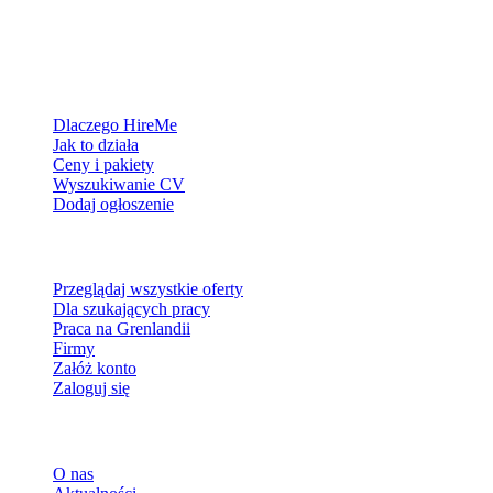
Platforma rekrutacyjna stworzona dla Grenlandii — łączymy
pracodawców z ludźmi, którzy chcą zbudować życie w Arktyce.
Dla pracodawców
Dlaczego HireMe
Jak to działa
Ceny i pakiety
Wyszukiwanie CV
Dodaj ogłoszenie
Dla szukających pracy
Przeglądaj wszystkie oferty
Dla szukających pracy
Praca na Grenlandii
Firmy
Załóż konto
Zaloguj się
Więcej
O nas