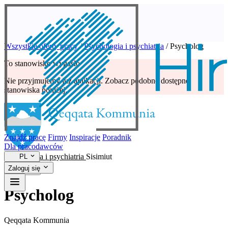
Wszystkie oferty pracy
/
Psychologia i psychiatria
/
Psycholog
To stanowisko wygasło
Nie przyjmujemy już aplikacji. Zobacz podobne dostępne
stanowiska poniżej.
Znajdź pracę
Firmy
Inspiracje
Poradnik
Dla pracodawców
Psychologia i psychiatria
Sisimiut
PL
Zaloguj się
Psycholog
Qeqqata Kommunia