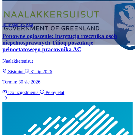
Inne stanowiska
Ponowne ogłoszenie: Instytucja rzecznika osób
niepełnosprawnych Tilioq poszukuje
pełnoetatowego pracownika AC
Naalakkersuisut
Sisimiut
31 lip 2026
Termin: 30 sie 2026
Do uzgodnienia
Pełny etat