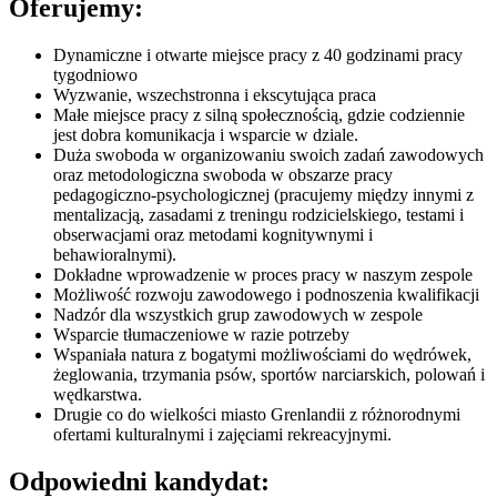
Oferujemy:
Dynamiczne i otwarte miejsce pracy z 40 godzinami pracy
tygodniowo
Wyzwanie, wszechstronna i ekscytująca praca
Małe miejsce pracy z silną społecznością, gdzie codziennie
jest dobra komunikacja i wsparcie w dziale.
Duża swoboda w organizowaniu swoich zadań zawodowych
oraz metodologiczna swoboda w obszarze pracy
pedagogiczno-psychologicznej (pracujemy między innymi z
mentalizacją, zasadami z treningu rodzicielskiego, testami i
obserwacjami oraz metodami kognitywnymi i
behawioralnymi).
Dokładne wprowadzenie w proces pracy w naszym zespole
Możliwość rozwoju zawodowego i podnoszenia kwalifikacji
Nadzór dla wszystkich grup zawodowych w zespole
Wsparcie tłumaczeniowe w razie potrzeby
Wspaniała natura z bogatymi możliwościami do wędrówek,
żeglowania, trzymania psów, sportów narciarskich, polowań i
wędkarstwa.
Drugie co do wielkości miasto Grenlandii z różnorodnymi
ofertami kulturalnymi i zajęciami rekreacyjnymi.
Odpowiedni kandydat: