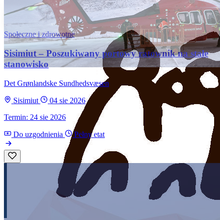
Społeczne i zdrowotne
Sisimiut – Poszukiwany portowy ratownik na stałe
stanowisko
Det Grønlandske Sundhedsvæsen
Sisimiut
04 sie 2026
Termin: 24 sie 2026
Do uzgodnienia
Pełny etat