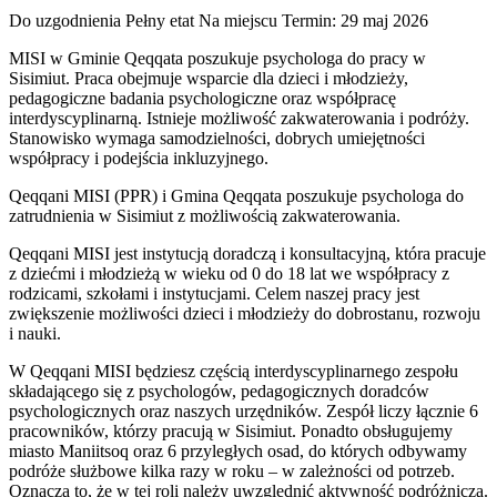
Do uzgodnienia
Pełny etat
Na miejscu
Termin: 29 maj 2026
MISI w Gminie Qeqqata poszukuje psychologa do pracy w
Sisimiut. Praca obejmuje wsparcie dla dzieci i młodzieży,
pedagogiczne badania psychologiczne oraz współpracę
interdyscyplinarną. Istnieje możliwość zakwaterowania i podróży.
Stanowisko wymaga samodzielności, dobrych umiejętności
współpracy i podejścia inkluzyjnego.
Qeqqani MISI (PPR) i Gmina Qeqqata poszukuje psychologa do
zatrudnienia w Sisimiut z możliwością zakwaterowania.
Qeqqani MISI jest instytucją doradczą i konsultacyjną, która pracuje
z dziećmi i młodzieżą w wieku od 0 do 18 lat we współpracy z
rodzicami, szkołami i instytucjami. Celem naszej pracy jest
zwiększenie możliwości dzieci i młodzieży do dobrostanu, rozwoju
i nauki.
W Qeqqani MISI będziesz częścią interdyscyplinarnego zespołu
składającego się z psychologów, pedagogicznych doradców
psychologicznych oraz naszych urzędników. Zespół liczy łącznie 6
pracowników, którzy pracują w Sisimiut. Ponadto obsługujemy
miasto Maniitsoq oraz 6 przyległych osad, do których odbywamy
podróże służbowe kilka razy w roku – w zależności od potrzeb.
Oznacza to, że w tej roli należy uwzględnić aktywność podróżniczą.