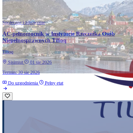
Społeczne i zdrowotne
AC-pełnomocnik w Instytucie Rzecznika Osób
Niepełnosprawnych Tilioq
Tilioq
Sisimiut
01 sie 2026
Termin: 30 sie 2026
Do uzgodnienia
Pełny etat