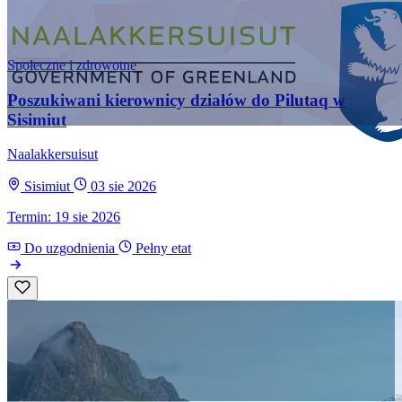
Społeczne i zdrowotne
Poszukiwani kierownicy działów do Pilutaq w
Sisimiut
Naalakkersuisut
Sisimiut
03 sie 2026
Termin: 19 sie 2026
Do uzgodnienia
Pełny etat