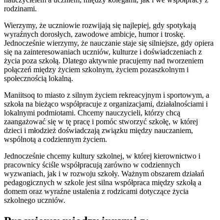
rodzinami.
Wierzymy, że uczniowie rozwijają się najlepiej, gdy spotykają
wyraźnych dorosłych, zawodowe ambicje, humor i troskę.
Jednocześnie wierzymy, że nauczanie staje się silniejsze, gdy opiera
się na zainteresowaniach uczniów, kulturze i doświadczeniach z
życia poza szkołą. Dlatego aktywnie pracujemy nad tworzeniem
połączeń między życiem szkolnym, życiem pozaszkolnym i
społecznością lokalną.
Maniitsoq to miasto z silnym życiem rekreacyjnym i sportowym, a
szkoła na bieżąco współpracuje z organizacjami, działalnościami i
lokalnymi podmiotami. Chcemy nauczycieli, którzy chcą
zaangażować się w tę pracę i pomóc stworzyć szkołę, w której
dzieci i młodzież doświadczają związku między nauczaniem,
wspólnotą a codziennym życiem.
Jednocześnie chcemy kultury szkolnej, w której kierownictwo i
pracownicy ściśle współpracują zarówno w codziennych
wyzwaniach, jak i w rozwoju szkoły. Ważnym obszarem działań
pedagogicznych w szkole jest silna współpraca między szkołą a
domem oraz wyraźne ustalenia z rodzicami dotyczące życia
szkolnego uczniów.