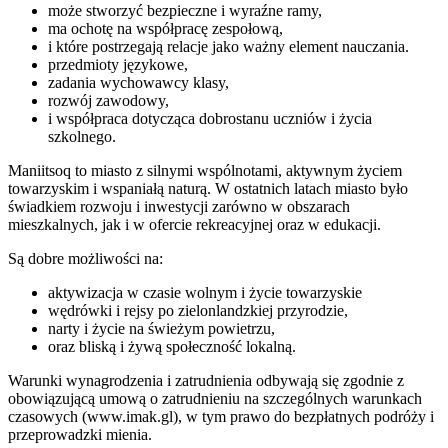
może stworzyć bezpieczne i wyraźne ramy,
ma ochotę na współpracę zespołową,
i które postrzegają relacje jako ważny element nauczania.
przedmioty językowe,
zadania wychowawcy klasy,
rozwój zawodowy,
i współpraca dotycząca dobrostanu uczniów i życia
szkolnego.
Maniitsoq to miasto z silnymi wspólnotami, aktywnym życiem
towarzyskim i wspaniałą naturą. W ostatnich latach miasto było
świadkiem rozwoju i inwestycji zarówno w obszarach
mieszkalnych, jak i w ofercie rekreacyjnej oraz w edukacji.
Są dobre możliwości na:
aktywizacja w czasie wolnym i życie towarzyskie
wędrówki i rejsy po zielonlandzkiej przyrodzie,
narty i życie na świeżym powietrzu,
oraz bliską i żywą społeczność lokalną.
Warunki wynagrodzenia i zatrudnienia odbywają się zgodnie z
obowiązującą umową o zatrudnieniu na szczególnych warunkach
czasowych (www.imak.gl), w tym prawo do bezpłatnych podróży i
przeprowadzki mienia.