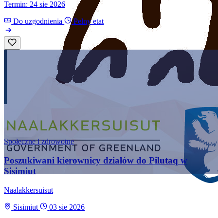
Termin: 24 sie 2026
Do uzgodnienia
Pełny etat
Społeczne i zdrowotne
Poszukiwani kierownicy działów do Pilutaq w
Sisimiut
Naalakkersuisut
Sisimiut
03 sie 2026