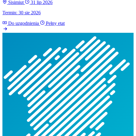
Sisimiut
31 lip 2026
Termin: 30 sie 2026
Do uzgodnienia
Pełny etat