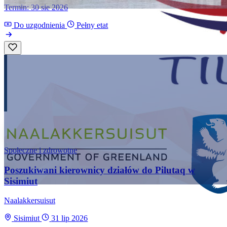
Termin: 30 sie 2026
Do uzgodnienia
Pełny etat
Społeczne i zdrowotne
Poszukiwani kierownicy działów do Pilutaq w
Sisimiut
Naalakkersuisut
Sisimiut
31 lip 2026