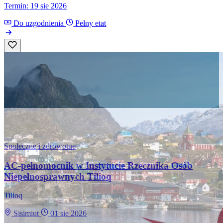
Termin: 19 sie 2026
Do uzgodnienia
Pełny etat
Społeczne i zdrowotne
AC-pełnomocnik w Instytucie Rzecznika Osób
Niepełnosprawnych Tilioq
Tilioq
Sisimiut
01 sie 2026