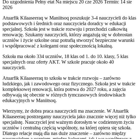
Do uzgodnienia
Pełny etat
Na miejscu
20 cze 2026
Termin: 14 sie
2026
Atuarfik Kilaaseeraq w Maniitsoq poszukuje 3-4 nauczycieli do klas
podstawowych i średnich oraz nauczyciela doradcy w edukacji
specjalnej. Szkoła jest w trakcie rozwoju i przechodzi całkowitą
renowację. Szukamy nauczycieli, którzy angażują się w dobrostan
uczniów i życie szkolne oraz potrafią stworzyć bezpieczne warunki
i współpracować z kolegami oraz społecznością lokalną.
Szkoła ma około 334 uczniów, 18 klas od 1. do 10. klasy, 5 klas
specjalnych oraz oferty AKT. W szkole pracuje około 40
nauczycieli.
Atuarfik Kilaaseeraq to szkoła w trakcie rozwoju – zarówno
ludzkiego, jak i zawodowego oraz fizycznego. Szkoła jest w trakcie
kompleksowej renowacji, która potrwa do 2027 roku, a zajęcia
odbywają się obecnie w różnych tymczasowych środowiskach
edukacyjnych w Maniitsoq.
Wierzymy, że dobra praca nauczycieli ma znaczenie. W Atuarfik
Kilaaseeraq postrzegamy nauczyciela jako znacznie więcej niż tylko
specjalistę. Nauczyciel jest ważnym dorosłym w codziennym życiu
uczniów i centralną częścią wspólnoty, na której opiera się szkoła.
Dlatego relacje mają dla nas duże znaczenie – zarówno między
nauczycielem a uczniem, między kolegami, jak i we współpracy z