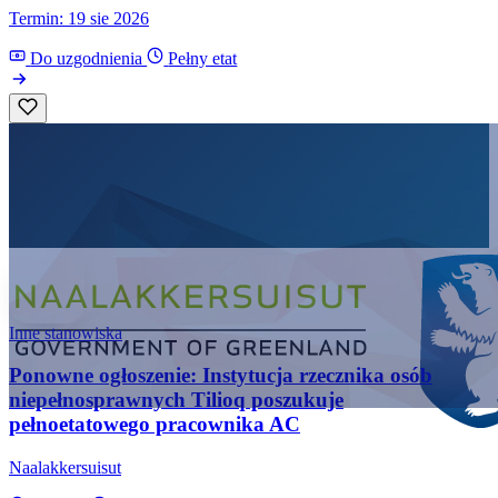
Termin: 19 sie 2026
Do uzgodnienia
Pełny etat
Inne stanowiska
Ponowne ogłoszenie: Instytucja rzecznika osób
niepełnosprawnych Tilioq poszukuje
pełnoetatowego pracownika AC
Naalakkersuisut