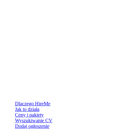
Platforma rekrutacyjna stworzona dla Grenlandii — łączymy
pracodawców z ludźmi, którzy chcą zbudować życie w Arktyce.
Dla pracodawców
Dlaczego HireMe
Jak to działa
Ceny i pakiety
Wyszukiwanie CV
Dodaj ogłoszenie
Dla szukających pracy