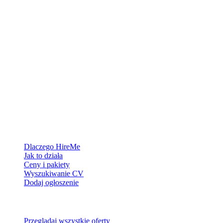
Platforma rekrutacyjna stworzona dla Grenlandii — łączymy
pracodawców z ludźmi, którzy chcą zbudować życie w Arktyce.
Dla pracodawców
Dlaczego HireMe
Jak to działa
Ceny i pakiety
Wyszukiwanie CV
Dodaj ogłoszenie
Dla szukających pracy
Przeglądaj wszystkie oferty