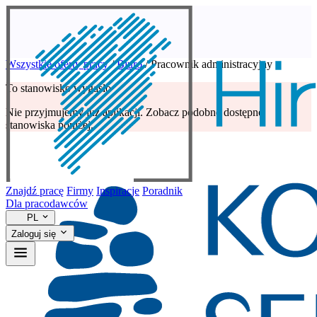
Wszystkie oferty pracy
/
Biuro
/
Pracownik administracyjny
To stanowisko wygasło
Nie przyjmujemy już aplikacji. Zobacz podobne dostępne
stanowiska poniżej.
Znajdź pracę
Firmy
Inspiracje
Poradnik
Dla pracodawców
PL
Zaloguj się