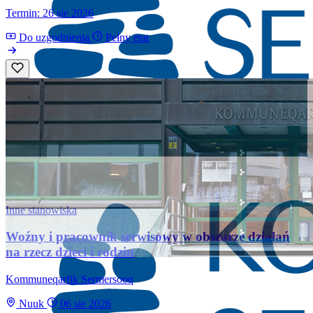
Termin: 26 sie 2026
Do uzgodnienia
Pełny etat
Inne stanowiska
Woźny i pracownik serwisowy w obszarze działań
na rzecz dzieci i rodzin
Kommuneqarfik Sermersooq
Nuuk
06 sie 2026