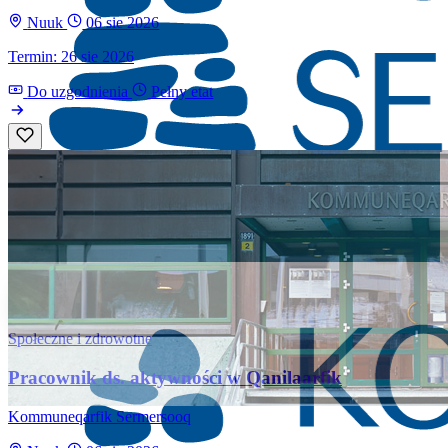
Nuuk
06 sie 2026
Termin: 26 sie 2026
Do uzgodnienia
Pełny etat
Społeczne i zdrowotne
Pracownik ds. aktywności w Qanilaarfik
Kommuneqarfik Sermersooq