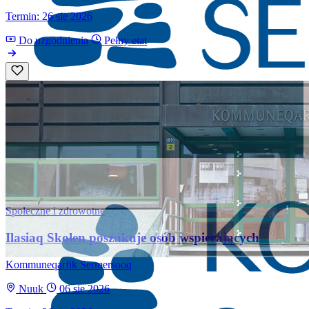
Termin: 26 sie 2026
Do uzgodnienia
Pełny etat
Społeczne i zdrowotne
Ilasiaq Skolen poszukuje osób wspierających
Kommuneqarfik Sermersooq
Nuuk
06 sie 2026