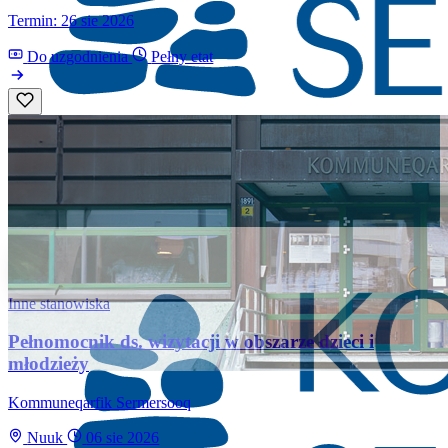
Termin: 26 sie 2026
Do uzgodnienia
Pełny etat
Inne stanowiska
Pełnomocnik ds. wizytacji w obszarze dzieci i
młodzieży
Kommuneqarfik Sermersooq
Nuuk
06 sie 2026