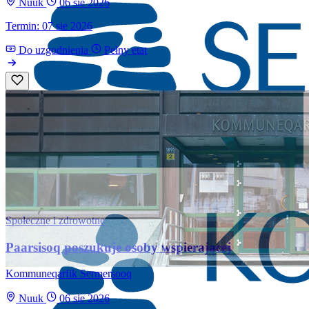
Nuuk
06 sie 2026
Termin: 07 sie 2026
Do uzgodnienia
Pełny etat
Społeczne i zdrowotne
Paarsisoq poszukuje osoby wspierającej
Kommuneqarfik Sermersooq
Nuuk
06 sie 2026