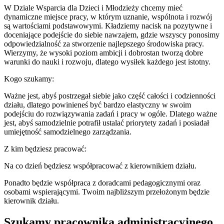
W Dziale Wsparcia dla Dzieci i Młodzieży chcemy mieć
dynamiczne miejsce pracy, w którym uznanie, wspólnota i rozwój
są wartościami podstawowymi. Kładziemy nacisk na pozytywne i
doceniające podejście do siebie nawzajem, gdzie wszyscy ponosimy
odpowiedzialność za stworzenie najlepszego środowiska pracy.
Wierzymy, że wysoki poziom ambicji i dobrostan tworzą dobre
warunki do nauki i rozwoju, dlatego wysiłek każdego jest istotny.
Kogo szukamy:
Ważne jest, abyś postrzegał siebie jako część całości i codzienności
działu, dlatego powinieneś być bardzo elastyczny w swoim
podejściu do rozwiązywania zadań i pracy w ogóle. Dlatego ważne
jest, abyś samodzielnie potrafił ustalać priorytety zadań i posiadał
umiejętność samodzielnego zarządzania.
Z kim będziesz pracować:
Na co dzień będziesz współpracować z kierownikiem działu.
Ponadto będzie współpraca z doradcami pedagogicznymi oraz
osobami wspierającymi. Twoim najbliższym przełożonym będzie
kierownik działu.
Szukamy pracownika administracyjnego,