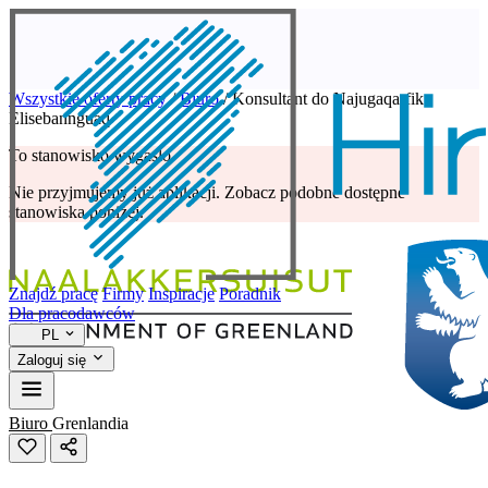
Wszystkie oferty pracy
/
Biuro
/
Konsultant do Najugaqarfik
Elisebannguaq
To stanowisko wygasło
Nie przyjmujemy już aplikacji. Zobacz podobne dostępne
stanowiska poniżej.
Znajdź pracę
Firmy
Inspiracje
Poradnik
Dla pracodawców
PL
Zaloguj się
Biuro
Grenlandia