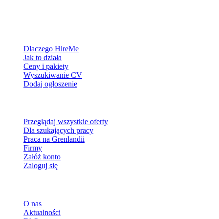
Platforma rekrutacyjna stworzona dla Grenlandii — łączymy
pracodawców z ludźmi, którzy chcą zbudować życie w Arktyce.
Dla pracodawców
Dlaczego HireMe
Jak to działa
Ceny i pakiety
Wyszukiwanie CV
Dodaj ogłoszenie
Dla szukających pracy
Przeglądaj wszystkie oferty
Dla szukających pracy
Praca na Grenlandii
Firmy
Załóż konto
Zaloguj się
Więcej
O nas
Aktualności