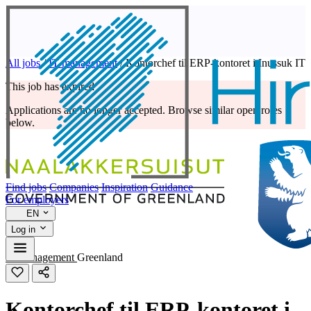
All jobs
/
IT management
/
Kontorchef til ERP-kontoret i Inussuk IT
This job has expired
Applications are no longer accepted. Browse similar open roles
below.
Find jobs
Companies
Inspiration
Guidance
For employers
EN
Log in
IT management
Greenland
Kontorchef til ERP-kontoret i