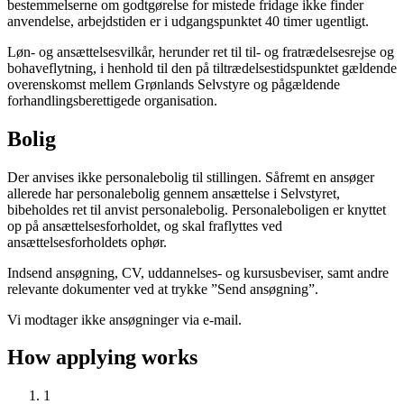
bestemmelserne om godtgørelse for mistede fridage ikke finder
anvendelse, arbejdstiden er i udgangspunktet 40 timer ugentligt.
Løn- og ansættelsesvilkår, herunder ret til til- og fratrædelsesrejse og
bohaveflytning, i henhold til den på tiltrædelsestidspunktet gældende
overenskomst mellem Grønlands Selvstyre og pågældende
forhandlingsberettigede organisation.
Bolig
Der anvises ikke personalebolig til stillingen. Såfremt en ansøger
allerede har personalebolig gennem ansættelse i Selvstyret,
bibeholdes ret til anvist personalebolig. Personaleboligen er knyttet
op på ansættelsesforholdet, og skal fraflyttes ved
ansættelsesforholdets ophør.
Indsend ansøgning, CV, uddannelses- og kursusbeviser, samt andre
relevante dokumenter ved at trykke ”Send ansøgning”.
Vi modtager ikke ansøgninger via e-mail.
How applying works
1