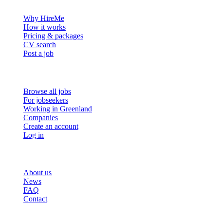
Why HireMe
How it works
Pricing & packages
CV search
Post a job
For job seekers
Browse all jobs
For jobseekers
Working in Greenland
Companies
Create an account
Log in
More
About us
News
FAQ
Contact