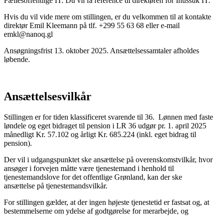
Fællesoffentlige IT. Du vil få reference til direktøren for Inussuk IT.
Hvis du vil vide mere om stillingen, er du velkommen til at kontakte
direktør Emil Kleemann på tlf. +299 55 63 68 eller e-mail
emkl@nanoq.gl
Ansøgningsfrist 13. oktober 2025. Ansættelsessamtaler afholdes
løbende.
Ansættelsesvilkår
Stillingen er for tiden klassificeret svarende til 36. Lønnen med faste
løndele og eget bidraget til pension i LR 36 udgør pr. 1. april 2025
månedligt Kr. 57.102 og årligt Kr. 685.224 (inkl. eget bidrag til
pension).
Der vil i udgangspunktet ske ansættelse på overenskomstvilkår, hvor
ansøger i forvejen måtte være tjenestemand i henhold til
tjenestemandslove for det offentlige Grønland, kan der ske
ansættelse på tjenestemandsvilkår.
For stillingen gælder, at der ingen højeste tjenestetid er fastsat og, at
bestemmelserne om ydelse af godtgørelse for merarbejde, og