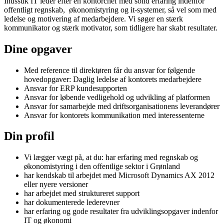
Inussuk IT leder efter en kontorchef med solid erfaring indenfor
offentligt regnskab, økonomistyring og it-systemer, så vel som med
ledelse og motivering af medarbejdere. Vi søger en stærk
kommunikator og stærk motivator, som tidligere har skabt resultater.
Dine opgaver
Med reference til direktøren får du ansvar for følgende
hovedopgaver: Daglig ledelse af kontorets medarbejdere
Ansvar for ERP kundesupporten
Ansvar for løbende vedligehold og udvikling af platformen
Ansvar for samarbejde med driftsorganisationens leverandører
Ansvar for kontorets kommunikation med interessenterne
Din profil
Vi lægger vægt på, at du: har erfaring med regnskab og
økonomistyring i den offentlige sektor i Grønland
har kendskab til arbejdet med Microsoft Dynamics AX 2012
eller nyere versioner
har arbejdet med struktureret support
har dokumenterede lederevner
har erfaring og gode resultater fra udviklingsopgaver indenfor
IT og økonomi