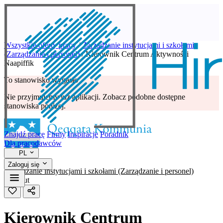
Wszystkie oferty pracy
/
Zarządzanie instytucjami i szkołami
(Zarządzanie i personel)
/
Kierownik Centrum Aktywności
Naapiffik
To stanowisko wygasło
Nie przyjmujemy już aplikacji. Zobacz podobne dostępne
stanowiska poniżej.
Znajdź pracę
Firmy
Inspiracje
Poradnik
Dla pracodawców
PL
Zaloguj się
Zarządzanie instytucjami i szkołami (Zarządzanie i personel)
Sisimiut
Kierownik Centrum