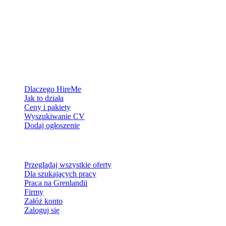
Platforma rekrutacyjna stworzona dla Grenlandii — łączymy
pracodawców z ludźmi, którzy chcą zbudować życie w Arktyce.
Dla pracodawców
Dlaczego HireMe
Jak to działa
Ceny i pakiety
Wyszukiwanie CV
Dodaj ogłoszenie
Dla szukających pracy
Przeglądaj wszystkie oferty
Dla szukających pracy
Praca na Grenlandii
Firmy
Załóż konto
Zaloguj się