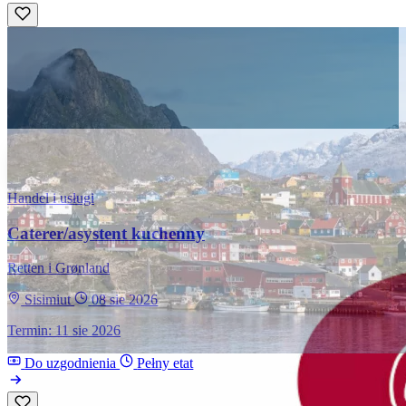
Handel i usługi
Caterer/asystent kuchenny
Retten i Grønland
Sisimiut
08 sie 2026
Termin: 11 sie 2026
Do uzgodnienia
Pełny etat