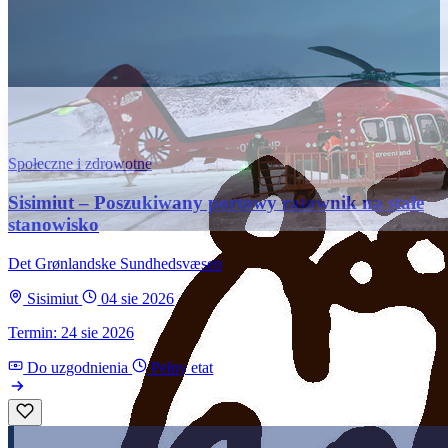
Społeczne i zdrowotne
Sisimiut – Poszukiwany portowy ratownik na stałe
stanowisko
Det Grønlandske Sundhedsvæsen
Sisimiut
04 sie 2026
Termin: 24 sie 2026
Do uzgodnienia
Pełny etat