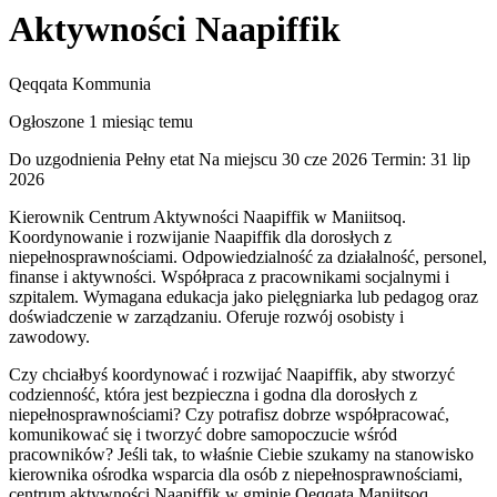
Aktywności Naapiffik
Qeqqata Kommunia
Ogłoszone 1 miesiąc temu
Do uzgodnienia
Pełny etat
Na miejscu
30 cze 2026
Termin: 31 lip
2026
Kierownik Centrum Aktywności Naapiffik w Maniitsoq.
Koordynowanie i rozwijanie Naapiffik dla dorosłych z
niepełnosprawnościami. Odpowiedzialność za działalność, personel,
finanse i aktywności. Współpraca z pracownikami socjalnymi i
szpitalem. Wymagana edukacja jako pielęgniarka lub pedagog oraz
doświadczenie w zarządzaniu. Oferuje rozwój osobisty i
zawodowy.
Czy chciałbyś koordynować i rozwijać Naapiffik, aby stworzyć
codzienność, która jest bezpieczna i godna dla dorosłych z
niepełnosprawnościami? Czy potrafisz dobrze współpracować,
komunikować się i tworzyć dobre samopoczucie wśród
pracowników? Jeśli tak, to właśnie Ciebie szukamy na stanowisko
kierownika ośrodka wsparcia dla osób z niepełnosprawnościami,
centrum aktywności Naapiffik w gminie Qeqqata Maniitsoq.