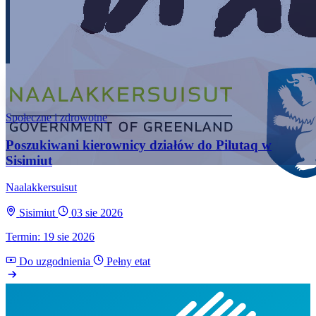
Społeczne i zdrowotne
Poszukiwani kierownicy działów do Pilutaq w
Sisimiut
Naalakkersuisut
Sisimiut
03 sie 2026
Termin: 19 sie 2026
Do uzgodnienia
Pełny etat