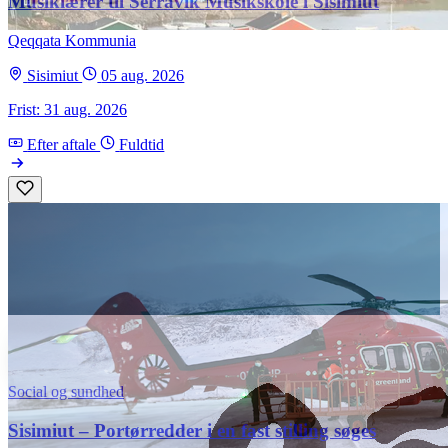
Musiklærer til Serravik Musikskole i Sisimiut
Qeqqata Kommunia
Sisimiut
05 aug. 2026
Frist: 31 aug. 2026
Efter aftale
Fuldtid
Social og sundhed
Sisimiut – Portørredder i en fast stilling søges