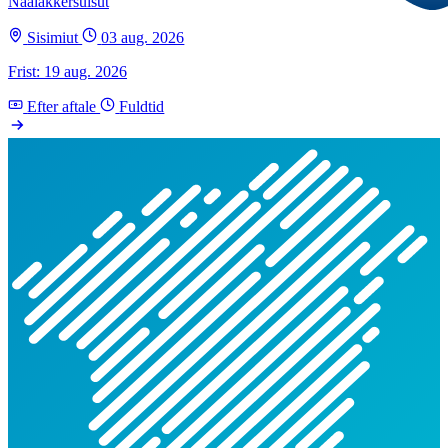
Naalakkersuisut
Sisimiut
03 aug. 2026
Frist: 19 aug. 2026
Efter aftale
Fuldtid