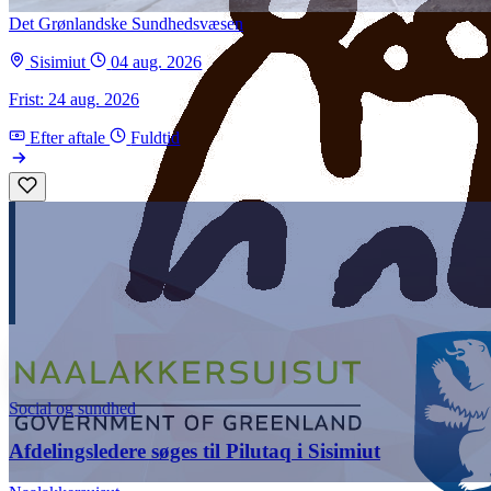
Det Grønlandske Sundhedsvæsen
Sisimiut
04 aug. 2026
Frist: 24 aug. 2026
Efter aftale
Fuldtid
Social og sundhed
Afdelingsledere søges til Pilutaq i Sisimiut