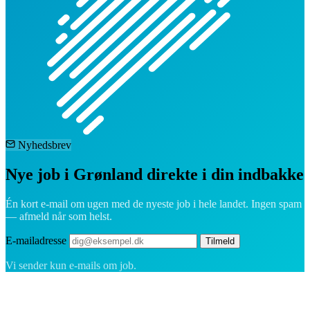
Nyhedsbrev
Nye job i Grønland direkte i din indbakke
Én kort e-mail om ugen med de nyeste job i hele landet. Ingen spam
— afmeld når som helst.
E-mailadresse
Tilmeld
Vi sender kun e-mails om job.