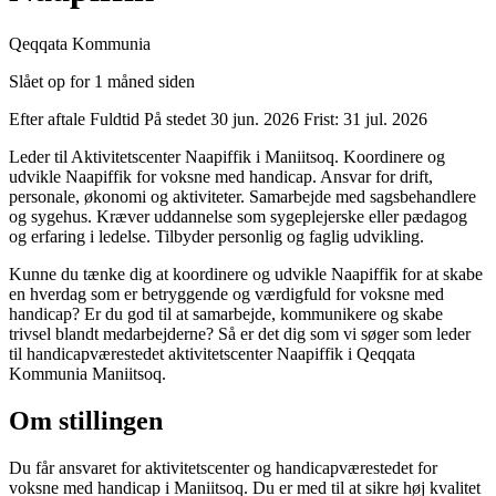
Qeqqata Kommunia
Slået op for 1 måned siden
Efter aftale
Fuldtid
På stedet
30 jun. 2026
Frist: 31 jul. 2026
Leder til Aktivitetscenter Naapiffik i Maniitsoq. Koordinere og
udvikle Naapiffik for voksne med handicap. Ansvar for drift,
personale, økonomi og aktiviteter. Samarbejde med sagsbehandlere
og sygehus. Kræver uddannelse som sygeplejerske eller pædagog
og erfaring i ledelse. Tilbyder personlig og faglig udvikling.
Kunne du tænke dig at koordinere og udvikle Naapiffik for at skabe
en hverdag som er betryggende og værdigfuld for voksne med
handicap? Er du god til at samarbejde, kommunikere og skabe
trivsel blandt medarbejderne? Så er det dig som vi søger som leder
til handicapværestedet aktivitetscenter Naapiffik i Qeqqata
Kommunia Maniitsoq.
Om stillingen
Du får ansvaret for aktivitetscenter og handicapværestedet for
voksne med handicap i Maniitsoq. Du er med til at sikre høj kvalitet