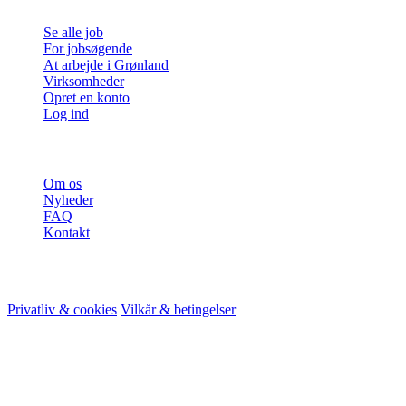
Se alle job
For jobsøgende
At arbejde i Grønland
Virksomheder
Opret en konto
Log ind
Mere
Om os
Nyheder
FAQ
Kontakt
© 2026 HireMe
Privatliv & cookies
Vilkår & betingelser