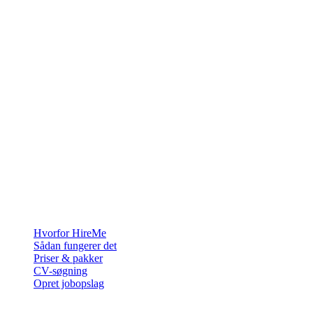
Rekrutteringsplatformen bygget til Grønland — vi forbinder
virksomheder med de mennesker, der vil bygge et liv i Arktis.
For virksomheder
Hvorfor HireMe
Sådan fungerer det
Priser & pakker
CV-søgning
Opret jobopslag
For jobsøgende