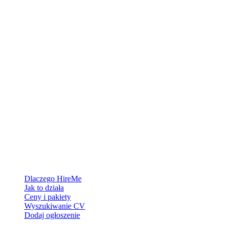
Platforma rekrutacyjna stworzona dla Grenlandii — łączymy
pracodawców z ludźmi, którzy chcą zbudować życie w Arktyce.
Dla pracodawców
Dlaczego HireMe
Jak to działa
Ceny i pakiety
Wyszukiwanie CV
Dodaj ogłoszenie