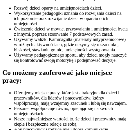
Rozwój dzieci oparty na umiejętnościach dzieci.
Wykorzystanie pedagogiki uznania do rozwijania dzieci na
ich poziomie oraz rozwijanie dzieci w oparciu o ich
umiejętności.
Ćwiczenie dzieci w mowie, przyswajaniu i umiejętności bycia
z innymi, poprzez stosowanie 7 podstawowych zasad.
Używamy walizki Kammagiitta (materiały antyprzemocowe)
w różnych aktywnościach, gdzie uczymy się o szacunku,
bliskości, stawianiu granic, umiejętności występowania.
Używamy pedagogicznego sportu, aby dzieci mogły nauczyć
się kontrolować swoją motorykę i podejmować decyzje.
Co możemy zaoferować jako miejsce
pracy:
Oferujemy miejsce pracy, które jest atrakcyjne dla dzieci i
pracowników, dla liderów i pracowników, którzy
współpracują, mają wzajemny szacunek i lubią się nawzajem.
Personel współpracuje równo, opierając się na swoich
umiejętnościach.
Nasze najważniejsze wartości to, że dzieci i pracownicy mają
ciepłe i bezpieczne relacje ze sobą.
Aby pracownicy i rodzice mieli dobrą komunikację.