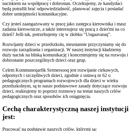
naciskiem na współpracę i dobrostan. Oczekujemy, że kandydaci
będą potrafili brać odpowiedzialność, planować zajęcia i posiadać
dobre umiejętności komunikacyjne.
Czy jesteś zaangażowany w pracę jako zastępca kierownika i masz
zadania kierownicze, a także interesujesz się pracą z dziećmi na co
dzień? Jeśli tak, potrzebujemy cię w żłobku "Ungaavaraq".
Rozwijamy dzieci w przedszkolu, nieustannie przyczyniamy się do
rozwoju zarządzania i organizacji. W naszej instytucji kładziemy
duży nacisk na bliską komunikację i koncentrujemy się na rozwoju i
dobrostanie poszczególnych dzieci oraz grup.
Celem Kommuneqarfik Sermersooq jest rozwijanie ciekawych,
odpornych i szczęśliwych dzieci, zgodnie z ustawą nr 62 o
pedagogicznych programach rozwojowych dla dzieci w wieku
przedszkolnym, są to nasze podstawowe zasady dotyczące rozwoju
dzieci, realizujemy to poprzez rozmowy na temat naszych celów
pedagogicznych oraz sposobów ich osiągnięcia.
Cechą charakterystyczną naszej instytucji
jest:
Pracować na podstawie naszych celów, którymi są: