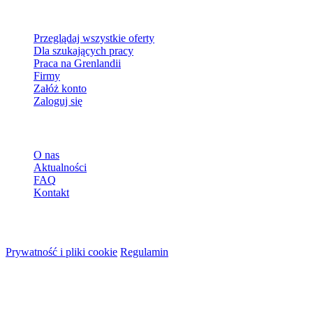
Dla szukających pracy
Przeglądaj wszystkie oferty
Dla szukających pracy
Praca na Grenlandii
Firmy
Załóż konto
Zaloguj się
Więcej
O nas
Aktualności
FAQ
Kontakt
© 2026 HireMe
Prywatność i pliki cookie
Regulamin