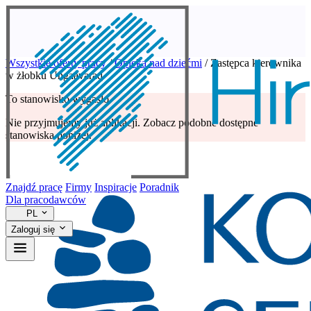
Wszystkie oferty pracy
/
Opieka nad dziećmi
/
Zastępca kierownika
w żłobku Ungaavaraq
To stanowisko wygasło
Nie przyjmujemy już aplikacji. Zobacz podobne dostępne
stanowiska poniżej.
Znajdź pracę
Firmy
Inspiracje
Poradnik
Dla pracodawców
PL
Zaloguj się