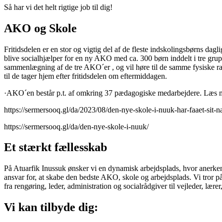
Så har vi det helt rigtige job til dig!
AKO og Skole
Fritidsdelen er en stor og vigtig del af de fleste indskolingsbørns dagl
blive socialhjælper for en ny AKO med ca. 300 børn inddelt i tre gr
sammenlægning af de tre AKO´er , og vil høre til de samme fysiske 
til de tager hjem efter fritidsdelen om eftermiddagen.
·AKO´en består p.t. af omkring 37 pædagogiske medarbejdere. Læs m
https://sermersooq.gl/da/2023/08/den-nye-skole-i-nuuk-har-faaet-sit-n
https://sermersooq.gl/da/den-nye-skole-i-nuuk/
Et stærkt fællesskab
På Atuarfik Inussuk ønsker vi en dynamisk arbejdsplads, hvor anerkend
ansvar for, at skabe den bedste AKO, skole og arbejdsplads. Vi tror på,
fra rengøring, leder, administration og socialrådgiver til vejleder, lær
Vi kan tilbyde dig: