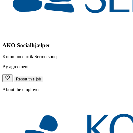
AKO Socialhjælper
Kommuneqarfik Sermersooq
By agreement
Report this job
About the employer