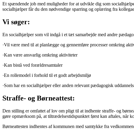
Et spændende job med muligheder for at udvikle dig som socialhjælpe
socialhjælper får du den nødvendige sparring og oplæring fra kollegaer 
Vi søger:
En socialhjælper som vil indgå i et tæt samarbejde med andre pædag
·Vil være med til at planlægge og gennemføre processer omkring aktiv
·Kan være ansvarlig omkring aktiviteter
·Kan bistå ved forældresamtaler
·En rollemodel i forhold til et godt arbejdsmiljø
·Som har en socialhjælper eller anden relevant pædagogisk uddannels
Straffe- og Børneattest:
Den stilling er omfattet af lov om pligt til at indhente straffe- og bør
gøre opmærksom på, at tiltrædelsestidspunktet først kan aftales, når kom
Børneattesten indhentes af kommunen med samtykke fra vedkommende,