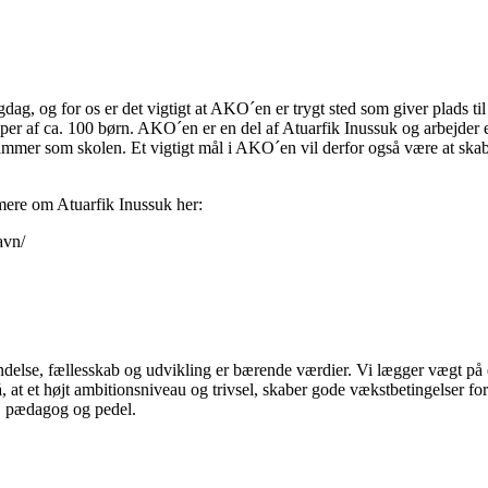
igdag, og for os er det vigtigt at AKO´en er trygt sted som giver plads ti
upper af ca. 100 børn. AKO´en er en del af Atuarfik Inussuk og arbejd
rammer som skolen. Et vigtigt mål i AKO´en vil derfor også være at s
ere om Atuarfik Inussuk her:
avn/
else, fællesskab og udvikling er bærende værdier. Vi lægger vægt på en
 at et højt ambitionsniveau og trivsel, skaber gode vækstbetingelser for 
er, pædagog og pedel.