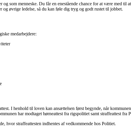
r og som menneske. Du får en enestående chance for at være med til at
og øvrige ledelse, så du kan føle dig tryg og godt rustet til jobbet.
ogiske medarbejdere:
iteter
e
neattest. I henhold til loven kan ansættelsen først begynde, når kommunen 
munen har modtaget børneattest fra rigspolitiet samt straffeattest fra Po
 hvor straffeattesten indhentes af vedkommende hos Politiet.