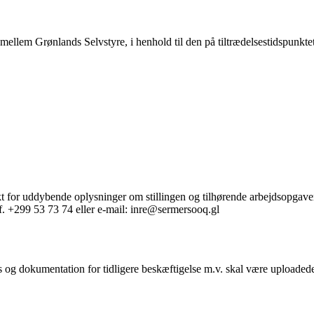
mellem Grønlands Selvstyre, i henhold til den på tiltrædelsestidspunk
akt for uddybende oplysninger om stillingen og tilhørende arbejdsopgave
lf. +299 53 73 74 eller e-mail: inre@sermersooq.gl
g dokumentation for tidligere beskæftigelse m.v. skal være uploadede 