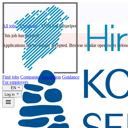
All jobs
/
Childcare
/
AKO Socialhjælper
This job has expired
Applications are no longer accepted. Browse similar open roles below
Find jobs
Companies
Inspiration
Guidance
For employers
EN
Log in