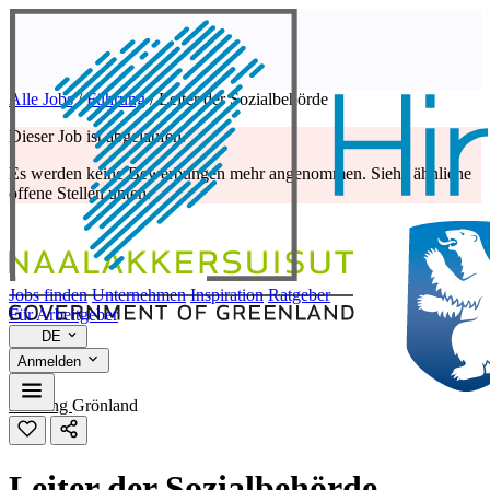
Alle Jobs
/
Führung
/
Leiter der Sozialbehörde
Dieser Job ist abgelaufen.
Es werden keine Bewerbungen mehr angenommen. Siehe ähnliche
offene Stellen unten.
Jobs finden
Unternehmen
Inspiration
Ratgeber
Für Arbeitgeber
DE
Anmelden
Führung
Grönland
Leiter der Sozialbehörde