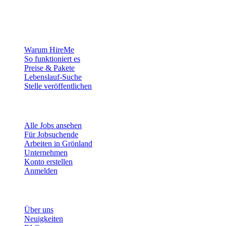
mit den Menschen, die sich ein Leben in der Arktis aufbauen
wollen.
Für Arbeitgeber
Warum HireMe
So funktioniert es
Preise & Pakete
Lebenslauf-Suche
Stelle veröffentlichen
Für Jobsuchende
Alle Jobs ansehen
Für Jobsuchende
Arbeiten in Grönland
Unternehmen
Konto erstellen
Anmelden
Mehr
Über uns
Neuigkeiten