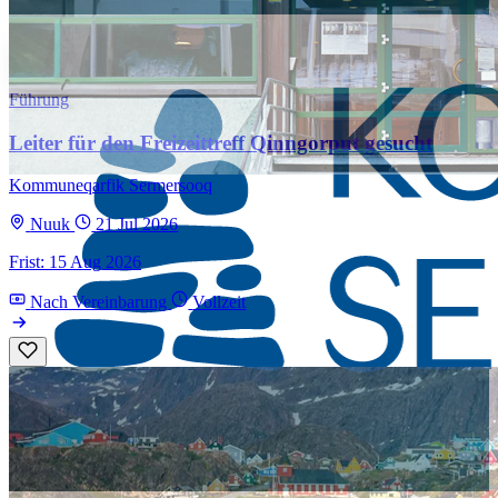
Führung
Leiter für den Freizeittreff Qinngorput gesucht
Kommuneqarfik Sermersooq
Nuuk
21 Jul 2026
Frist: 15 Aug 2026
Nach Vereinbarung
Vollzeit