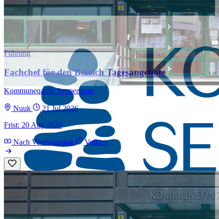
Führung
Fachchef für den Bereich Tagesangebote
Kommuneqarfik Sermersooq
Nuuk
21 Jul 2026
Frist: 20 Aug 2026
Nach Vereinbarung
Vollzeit