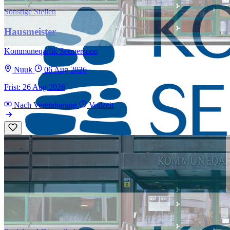
Sonstige Stellen
Hausmeister
Kommuneqarfik Sermersooq
Nuuk
06 Aug 2026
Frist: 26 Aug 2026
Nach Vereinbarung
Vollzeit