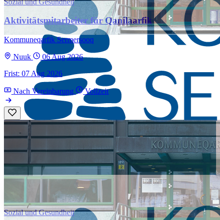
Sozial und Gesundheit
Aktivitätsmitarbeiter für Qanilaarfik
Kommuneqarfik Sermersooq
Nuuk
06 Aug 2026
Frist: 07 Aug 2026
Nach Vereinbarung
Vollzeit
Sozial und Gesundheit