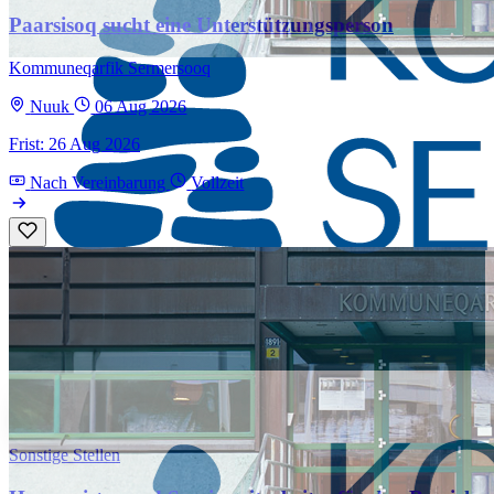
Paarsisoq sucht eine Unterstützungsperson
Kommuneqarfik Sermersooq
Nuuk
06 Aug 2026
Frist: 26 Aug 2026
Nach Vereinbarung
Vollzeit
Sonstige Stellen