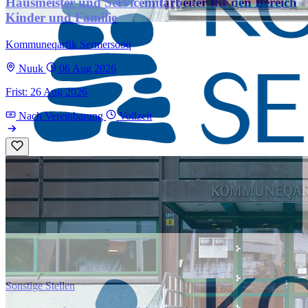
Hausmeister und Servicemitarbeiter für den Bereich
Kinder und Familie
Kommuneqarfik Sermersooq
Nuuk
06 Aug 2026
Frist: 26 Aug 2026
Nach Vereinbarung
Vollzeit
Sonstige Stellen