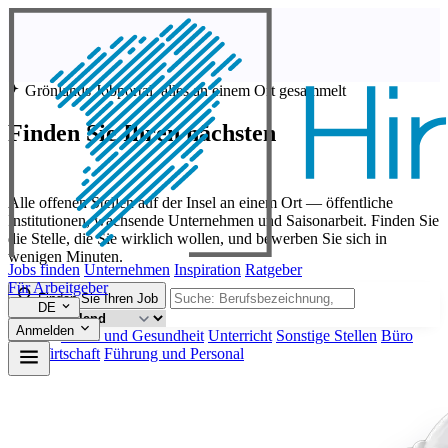
Grönlands Jobportal, alles an einem Ort gesammelt
Finden Sie Ihren nächsten
Job in Grönland
Alle offenen Stellen auf der Insel an einem Ort — öffentliche
Institutionen, wachsende Unternehmen und Saisonarbeit. Finden Sie
die Stelle, die Sie wirklich wollen, und bewerben Sie sich in
wenigen Minuten.
Jobs finden
Unternehmen
Inspiration
Ratgeber
Für Arbeitgeber
Finden Sie Ihren Job
DE
Anmelden
Beliebt:
Sozial und Gesundheit
Unterricht
Sonstige Stellen
Büro
und Wirtschaft
Führung und Personal