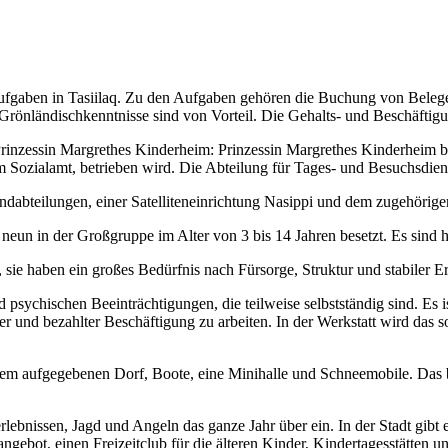
oaufgaben in Tasiilaq. Zu den Aufgaben gehören die Buchung von Bel
 Grönländischkenntnisse sind von Vorteil. Die Gehalts- und Beschäftig
rinzessin Margrethes Kinderheim: Prinzessin Margrethes Kinderheim bef
 Sozialamt, betrieben wird. Die Abteilung für Tages- und Besuchsdienst
ndabteilungen, einer Satelliteneinrichtung Nasippi und dem zugehörig
 neun in der Großgruppe im Alter von 3 bis 14 Jahren besetzt. Es sind
sie haben ein großes Bedürfnis nach Fürsorge, Struktur und stabiler 
 psychischen Beeinträchtigungen, die teilweise selbstständig sind. Es is
 und bezahlter Beschäftigung zu arbeiten. In der Werkstatt wird das s
em aufgegebenen Dorf, Boote, eine Minihalle und Schneemobile. Das bie
erlebnissen, Jagd und Angeln das ganze Jahr über ein. In der Stadt gibt
angebot, einen Freizeitclub für die älteren Kinder, Kindertagesstätten 