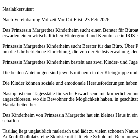
Naalakkersuisut
Nach Vereinbarung
Vollzeit
Vor Ort
Frist: 23 Feb 2026
Das Prinzessin Margrethes Kinderheim sucht einen Berater für Bür
erwarten einen wirtschaftlichen Hintergrund und Kenntnisse in IRIS.
Prinzessin Margrethes Kinderheim sucht Berater für das Büro. Über P
um die Uhr betriebene Einrichtung, die von der Selbstverwaltung, dem
Prinzessin Margrethes Kinderheim besteht aus zwei Kinder- und Juge
Die beiden Abteilungen sind jeweils mit neun in der Kleingruppe und
Die Kinder können soziale und emotionale Herausforderungen haben, 
Nasippi ist eine Tagesstätte für sechs Erwachsene mit körperlichen und
angeschlossen, wo die Bewohner die Möglichkeit haben, in geschützter
Handarbeiten her.
Das Kinderheim von Prinzessin Margrethe hat ein kleines Haus in ein
schaffen.
Tasiilaq liegt unglaublich malerisch und lädt zu vielen schönen Natur
Außenfußballplatz, eine Skipiste mit Lift, eine Schule mit Betreuungs