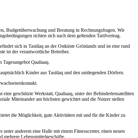
egen, Budgetüberwachung und Beratung in Rechnungsfragen. Wir
ungsbedingungen richten sich nach dem geltenden Tarifvertrag.
indet sich in Tasiilaq an der Ostküste Grönlands und ist eine rund
e ist der verantwortliche Betreiber.
en Tagesangebot Qaaliaaq.
 hauptsächlich Kinder aus Tasiilaq und den umliegenden Dörfern.
Erwachsenenkontakt.
t eine geschützte Werkstatt, Qaaliaaq, unter der Behindertensatelliten
oziale Miteinander am höchsten gewichtet und die Nutzer stellen
tet die Möglichkeit, gute Aktivitäten mit und für die Kinder zu
 es unter anderem eine Halle mit einem Fitnesscenter, einen neuen
und mehrere Lebensmittelgeschäfte.