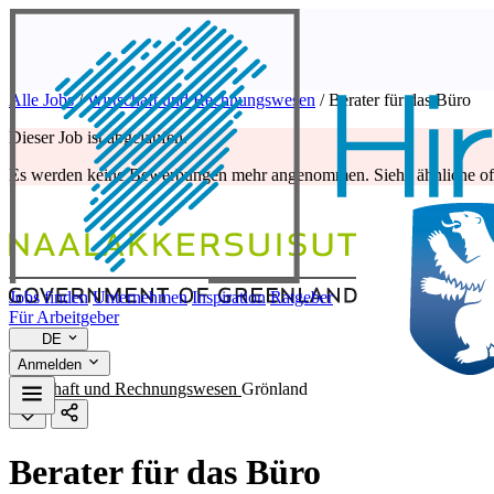
Alle Jobs
/
Wirtschaft und Rechnungswesen
/
Berater für das Büro
Dieser Job ist abgelaufen.
Es werden keine Bewerbungen mehr angenommen. Siehe ähnliche off
Jobs finden
Unternehmen
Inspiration
Ratgeber
Für Arbeitgeber
DE
Anmelden
Wirtschaft und Rechnungswesen
Grönland
Berater für das Büro