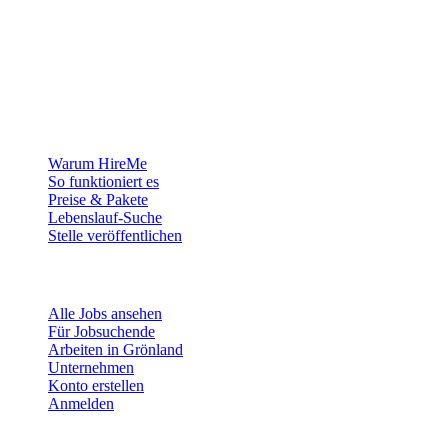
Die Recruiting-Plattform für Grönland — wir verbinden Arbeitgeber
mit den Menschen, die sich ein Leben in der Arktis aufbauen
wollen.
Für Arbeitgeber
Warum HireMe
So funktioniert es
Preise & Pakete
Lebenslauf-Suche
Stelle veröffentlichen
Für Jobsuchende
Alle Jobs ansehen
Für Jobsuchende
Arbeiten in Grönland
Unternehmen
Konto erstellen
Anmelden
Mehr