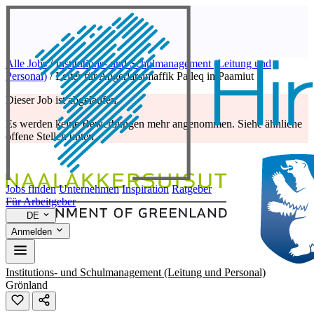
Alle Jobs
/
Institutions- und Schulmanagement (Leitung und
Personal)
/
Leiter für Angerlarsimaffik Palleq in Paamiut
Dieser Job ist abgelaufen.
Es werden keine Bewerbungen mehr angenommen. Siehe ähnliche
offene Stellen unten.
Jobs finden
Unternehmen
Inspiration
Ratgeber
Für Arbeitgeber
DE
Anmelden
Institutions- und Schulmanagement (Leitung und Personal)
Grönland