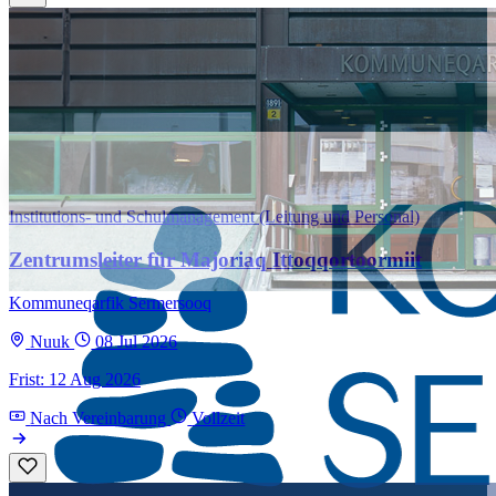
Institutions- und Schulmanagement (Leitung und Personal)
Zentrumsleiter für Majoriaq Ittoqqortoormiit
Kommuneqarfik Sermersooq
Nuuk
08 Jul 2026
Frist: 12 Aug 2026
Nach Vereinbarung
Vollzeit