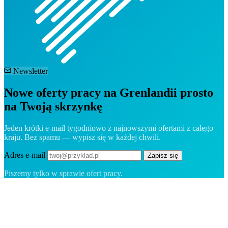
Newsletter
Nowe oferty pracy na Grenlandii prosto
na Twoją skrzynkę
Jeden krótki e-mail tygodniowo z najnowszymi ofertami z całego
kraju. Bez spamu — wypisz się w każdej chwili.
Adres e-mail
Zapisz się
Piszemy tylko w sprawie ofert pracy.