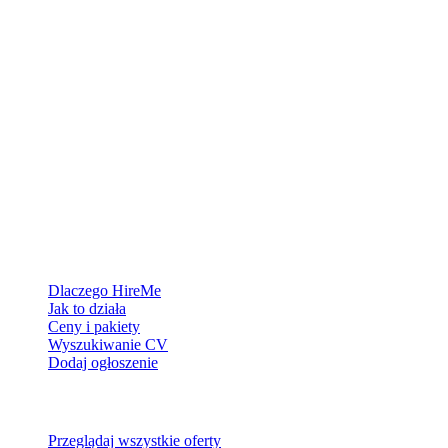
Platforma rekrutacyjna stworzona dla Grenlandii — łączymy
pracodawców z ludźmi, którzy chcą zbudować życie w Arktyce.
Dla pracodawców
Dlaczego HireMe
Jak to działa
Ceny i pakiety
Wyszukiwanie CV
Dodaj ogłoszenie
Dla szukających pracy
Przeglądaj wszystkie oferty