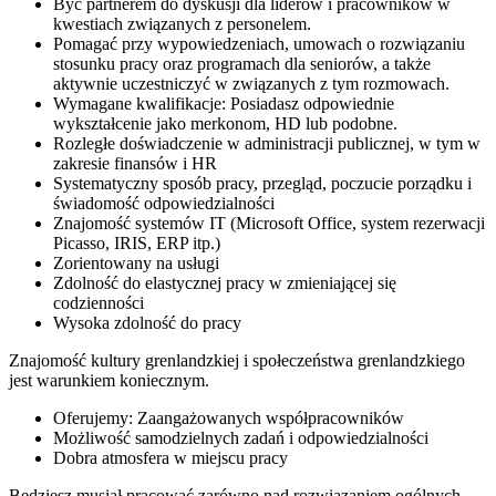
Być partnerem do dyskusji dla liderów i pracowników w
kwestiach związanych z personelem.
Pomagać przy wypowiedzeniach, umowach o rozwiązaniu
stosunku pracy oraz programach dla seniorów, a także
aktywnie uczestniczyć w związanych z tym rozmowach.
Wymagane kwalifikacje: Posiadasz odpowiednie
wykształcenie jako merkonom, HD lub podobne.
Rozległe doświadczenie w administracji publicznej, w tym w
zakresie finansów i HR
Systematyczny sposób pracy, przegląd, poczucie porządku i
świadomość odpowiedzialności
Znajomość systemów IT (Microsoft Office, system rezerwacji
Picasso, IRIS, ERP itp.)
Zorientowany na usługi
Zdolność do elastycznej pracy w zmieniającej się
codzienności
Wysoka zdolność do pracy
Znajomość kultury grenlandzkiej i społeczeństwa grenlandzkiego
jest warunkiem koniecznym.
Oferujemy: Zaangażowanych współpracowników
Możliwość samodzielnych zadań i odpowiedzialności
Dobra atmosfera w miejscu pracy
Będziesz musiał pracować zarówno nad rozwiązaniem ogólnych