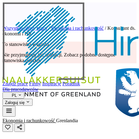
Wszystkie oferty pracy
/
Ekonomia i rachunkowość
/
Konsultant ds.
ekonomii i HR
To stanowisko wygasło
Nie przyjmujemy już aplikacji. Zobacz podobne dostępne
stanowiska poniżej.
Znajdź pracę
Firmy
Inspiracje
Poradnik
Dla pracodawców
PL
Zaloguj się
Ekonomia i rachunkowość
Grenlandia