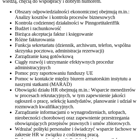
wiedzą, chęcią do współpracy i dobrym humorem.
Obszary odpowiedzialności ekonomicznej obejmują m.in.:
Analizy kosztów i kontrola procesów biznesowych
Kontrola codziennej działalności w Pinngortitaleriffik
Budżet i rachunkowość
Bieżąca akceptacja faktur i księgowanie
Różne fakturowania
Funkcja sekretariatu (dziennik, archiwum, telefon, wspólna
skrzynka pocztowa, administracja rezerwacji)
Zarządzanie kasą gotówkową
Ciągły rozwój i utrzymanie efektywnych procedur
administracyjnych
Pomoc przy raportowaniu funduszy UE
Pomoc w kontakcie między biurem armatorskim instytutu a
naszymi statkami (MARAD)
Obowiązki działu HR obejmują m.in.: Wsparcie menedżerów
w procesach rekrutacyjnych, w tym zapewnienie jakości
ogłoszeń o pracę, selekcję kandydatów, planowanie i udział w
rozmowach kwalifikacyjnych.
Zarządzanie informacjami o wynagrodzeniach, urlopach,
nieobecności chorobowej oraz zapewnienie przestrzegania
obowiązujących przepisów prawnych i umów zbiorowych.
Wdrażać polityki personalne i świadczyć wsparcie fachowe w
zakresie HR w związku z codzienną pracą.