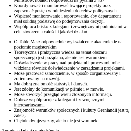
Ministrów, notatki i odpowiedzi na pytania z §37.
Koordynować i monitorować trwające projekty oraz
zapewniać postęp w odniesieniu do celów politycznych.
Wspierać monitorowanie i raportowanie, aby departament
miał solidną podstawę do podejmowania decyzji.
Współpraca blisko z kolegami i zewnętrznymi podmiotami w
celu stworzenia całości i jakości działań.
O Tobie Masz odpowiednie wykształcenie akademickie na
poziomie magisterskim.
Teoretyczna i praktyczna wiedza na temat obszaru
społecznego jest pożądana, ale nie jest warunkiem.
Doświadczenie w pracy nad projektami i procesami, mile
widziane również doświadczenie w zarządzaniu projektami.
Może pracować samodzielnie, w sposób zorganizowany i
zorientowany na rozwój.
Ma dobrą znajomość statystyk i danych.
Jest zdolny do komunikacji w piśmie i w mowie.
Może stworzyć przegląd wielu złożonych informacji.
Dobrze współpracuje z kolegami i zewnętrznymi
interesariuszami.
Znajomość warunków społecznych i kultury Grenlandii jest tą
zaletą.
Chętnie dwujęzyczny, ale to nie jest warunek.
Termin składania wniosków to