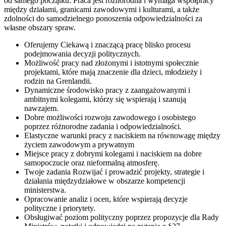
od samego początku. Praca jest różnorodna i wymaga współpracy
między działami, granicami zawodowymi i kulturami, a także
zdolności do samodzielnego ponoszenia odpowiedzialności za
własne obszary spraw.
Oferujemy Ciekawą i znaczącą pracę blisko procesu
podejmowania decyzji politycznych.
Możliwość pracy nad złożonymi i istotnymi społecznie
projektami, które mają znaczenie dla dzieci, młodzieży i
rodzin na Grenlandii.
Dynamiczne środowisko pracy z zaangażowanymi i
ambitnymi kolegami, którzy się wspierają i szanują
nawzajem.
Dobre możliwości rozwoju zawodowego i osobistego
poprzez różnorodne zadania i odpowiedzialności.
Elastyczne warunki pracy z naciskiem na równowagę między
życiem zawodowym a prywatnym
Miejsce pracy z dobrymi kolegami i naciskiem na dobre
samopoczucie oraz nieformalną atmosferę.
Twoje zadania Rozwijać i prowadzić projekty, strategie i
działania międzydziałowe w obszarze kompetencji
ministerstwa.
Opracowanie analiz i ocen, które wspierają decyzje
polityczne i priorytety.
Obsługiwać poziom polityczny poprzez propozycje dla Rady