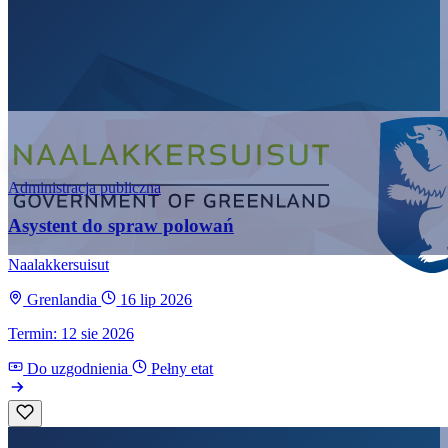
Administracja publiczna
Asystent do spraw polowań
Naalakkersuisut
Grenlandia
16 lip 2026
Termin: 12 sie 2026
Do uzgodnienia
Pełny etat