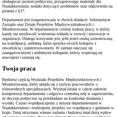
obsługiwać poziom polityczny, przygotowując materiały dla
Naalakkersuisut, notatki dotyczące problemów oraz odpowiedzi na
pytania z §37.
Departament jest zorganizowany w dwóch działach: Sekretariacie
Zarządu oraz Dziale Projektów Międzywydziałowych i
Monitorowania. W departamencie cenimy kulturę pracy, w której
każdy ma możliwość wniesienia wkładu w rozwój i innowacje w
organizacji. Dlatego korzystnie jest, jeśli jesteś osobą zorientowaną
na współpracę, ambitną, która spotyka swoich kolegów z
otwartością i zainteresowaniem. W zamian otaczasz się
zaangażowanymi i ambitnymi kolegami, którzy wspierają się
nawzajem i szanują się.
Twoja praca
Będziesz częścią Wydziału Projektów Międzysektorowych i
Monitorowania, który składa się z sześciu pracowników o
różnorodnych specjalizacjach. Wydział działa w całym zakresie
kompetencji departamentu i odgrywa centralną rolę w zapewnieniu,
że decyzje polityczne są przekładane na konkretne działania i
wyniki. Często współpracujemy z innymi departamentami w
Naalakkersuisut i realizujemy projekty we współpracy z gminami w
kraju. Tutaj otrzymasz własne zadania i będziesz miał dużą wpływ