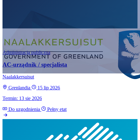
Administracja publiczna
AC-urządnik / specjalista
Naalakkersuisut
Grenlandia
15 lip 2026
Termin: 13 sie 2026
Do uzgodnienia
Pełny etat