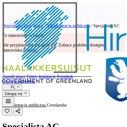
Wszystkie oferty pracy
/
Administracja publiczna
/
Specjalista AC
To stanowisko wygasło
Nie przyjmujemy już aplikacji. Zobacz podobne dostępne
stanowiska poniżej.
Znajdź pracę
Firmy
Inspiracje
Poradnik
Dla pracodawców
PL
Zaloguj się
Administracja publiczna
Grenlandia
Specjalista AC