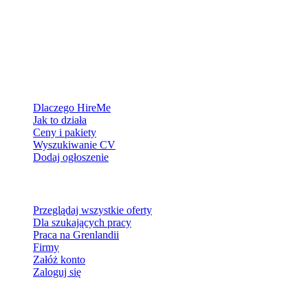
Platforma rekrutacyjna stworzona dla Grenlandii — łączymy
pracodawców z ludźmi, którzy chcą zbudować życie w Arktyce.
Dla pracodawców
Dlaczego HireMe
Jak to działa
Ceny i pakiety
Wyszukiwanie CV
Dodaj ogłoszenie
Dla szukających pracy
Przeglądaj wszystkie oferty
Dla szukających pracy
Praca na Grenlandii
Firmy
Załóż konto
Zaloguj się
Więcej