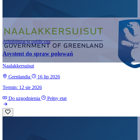
Administracja publiczna
Asystent do spraw polowań
Naalakkersuisut
Grenlandia
16 lip 2026
Termin: 12 sie 2026
Do uzgodnienia
Pełny etat