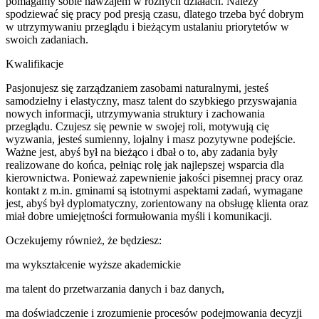
pomagamy sobie nawzajem w różnych działach. Należy
spodziewać się pracy pod presją czasu, dlatego trzeba być dobrym
w utrzymywaniu przeglądu i bieżącym ustalaniu priorytetów w
swoich zadaniach.
Kwalifikacje
Pasjonujesz się zarządzaniem zasobami naturalnymi, jesteś
samodzielny i elastyczny, masz talent do szybkiego przyswajania
nowych informacji, utrzymywania struktury i zachowania
przeglądu. Czujesz się pewnie w swojej roli, motywują cię
wyzwania, jesteś sumienny, lojalny i masz pozytywne podejście.
Ważne jest, abyś był na bieżąco i dbał o to, aby zadania były
realizowane do końca, pełniąc rolę jak najlepszej wsparcia dla
kierownictwa. Ponieważ zapewnienie jakości pisemnej pracy oraz
kontakt z m.in. gminami są istotnymi aspektami zadań, wymagane
jest, abyś był dyplomatyczny, zorientowany na obsługę klienta oraz
miał dobre umiejętności formułowania myśli i komunikacji.
Oczekujemy również, że będziesz:
ma wykształcenie wyższe akademickie
ma talent do przetwarzania danych i baz danych,
ma doświadczenie i zrozumienie procesów podejmowania decyzji