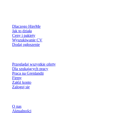
Platforma rekrutacyjna stworzona dla Grenlandii — łączymy
pracodawców z ludźmi, którzy chcą zbudować życie w Arktyce.
Dla pracodawców
Dlaczego HireMe
Jak to działa
Ceny i pakiety
Wyszukiwanie CV
Dodaj ogłoszenie
Dla szukających pracy
Przeglądaj wszystkie oferty
Dla szukających pracy
Praca na Grenlandii
Firmy
Załóż konto
Zaloguj się
Więcej
O nas
Aktualności