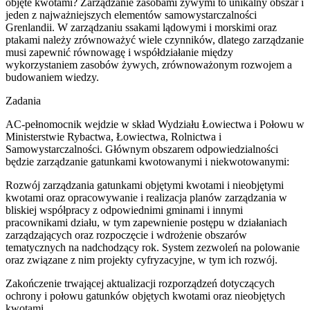
objęte kwotami? Zarządzanie zasobami żywymi to unikalny obszar i
jeden z najważniejszych elementów samowystarczalności
Grenlandii. W zarządzaniu ssakami lądowymi i morskimi oraz
ptakami należy zrównoważyć wiele czynników, dlatego zarządzanie
musi zapewnić równowagę i współdziałanie między
wykorzystaniem zasobów żywych, zrównoważonym rozwojem a
budowaniem wiedzy.
Zadania
AC-pełnomocnik wejdzie w skład Wydziału Łowiectwa i Połowu w
Ministerstwie Rybactwa, Łowiectwa, Rolnictwa i
Samowystarczalności. Głównym obszarem odpowiedzialności
będzie zarządzanie gatunkami kwotowanymi i niekwotowanymi:
Rozwój zarządzania gatunkami objętymi kwotami i nieobjętymi
kwotami oraz opracowywanie i realizacja planów zarządzania w
bliskiej współpracy z odpowiednimi gminami i innymi
pracownikami działu, w tym zapewnienie postępu w działaniach
zarządzających oraz rozpoczęcie i wdrożenie obszarów
tematycznych na nadchodzący rok. System zezwoleń na polowanie
oraz związane z nim projekty cyfryzacyjne, w tym ich rozwój.
Zakończenie trwającej aktualizacji rozporządzeń dotyczących
ochrony i połowu gatunków objętych kwotami oraz nieobjętych
kwotami.