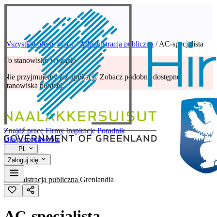
Wszystkie oferty pracy
/
Administracja publiczna
/
AC-specjalista
To stanowisko wygasło
Nie przyjmujemy już aplikacji. Zobacz podobne dostępne
stanowiska poniżej.
Znajdź pracę
Firmy
Inspiracje
Poradnik
Dla pracodawców
PL
Zaloguj się
Administracja publiczna
Grenlandia
AC-specjalista