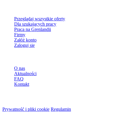
Dla szukających pracy
Przeglądaj wszystkie oferty
Dla szukających pracy
Praca na Grenlandii
Firmy
Załóż konto
Zaloguj się
Więcej
O nas
Aktualności
FAQ
Kontakt
© 2026 HireMe
Prywatność i pliki cookie
Regulamin