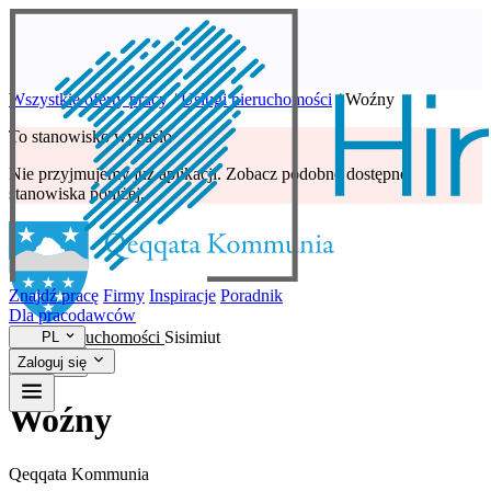
Wszystkie oferty pracy
/
Usługi nieruchomości
/
Woźny
To stanowisko wygasło
Nie przyjmujemy już aplikacji. Zobacz podobne dostępne
stanowiska poniżej.
Znajdź pracę
Firmy
Inspiracje
Poradnik
Dla pracodawców
Usługi nieruchomości
Sisimiut
PL
Zaloguj się
Woźny
Qeqqata Kommunia