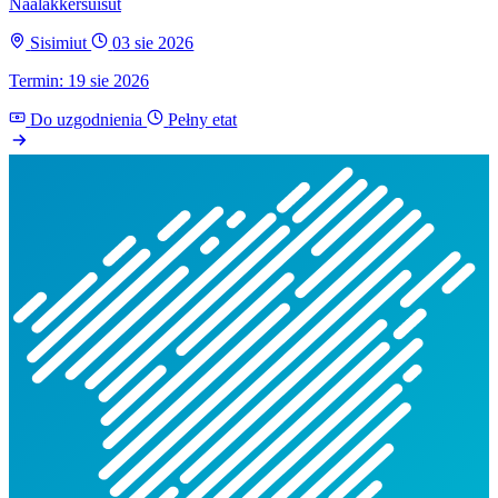
Naalakkersuisut
Sisimiut
03 sie 2026
Termin: 19 sie 2026
Do uzgodnienia
Pełny etat