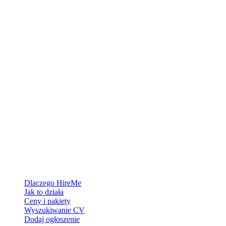
Platforma rekrutacyjna stworzona dla Grenlandii — łączymy
pracodawców z ludźmi, którzy chcą zbudować życie w Arktyce.
Dla pracodawców
Dlaczego HireMe
Jak to działa
Ceny i pakiety
Wyszukiwanie CV
Dodaj ogłoszenie