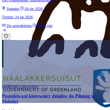
Det Grønlandske Sundhedsvæsen
Sisimiut
04 sie 2026
Termin: 24 sie 2026
Do uzgodnienia
Pełny etat
Społeczne i zdrowotne
Poszukiwani kierownicy działów do Pilutaq w
Sisimiut