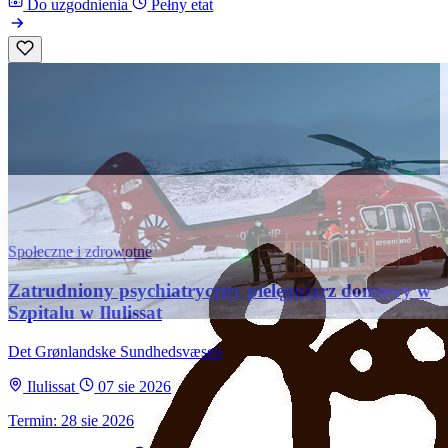
Do uzgodnienia
Pełny etat
Społeczne i zdrowotne
Zatrudniony psychiatryczny pielęgniarz domowy w
Szpitalu w Ilulissat
Det Grønlandske Sundhedsvæsen
Ilulissat
07 sie 2026
Termin: 28 sie 2026