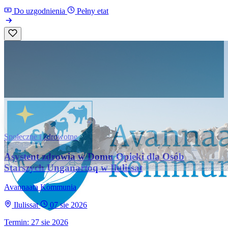
Do uzgodnienia
Pełny etat
Społeczne i zdrowotne
Asystent zdrowia w Domu Opieki dla Osób
Starszych Unganartoq w Ilulissat
Avannaata Kommunia
Ilulissat
07 sie 2026
Termin: 27 sie 2026