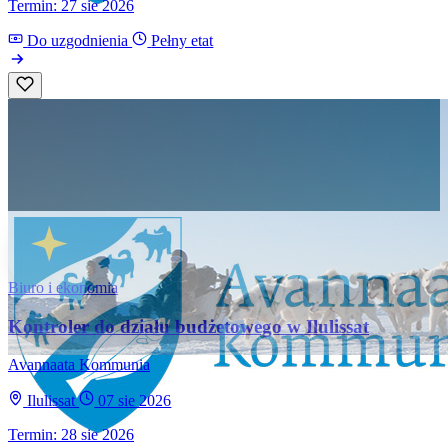
Termin: 27 sie 2026
Do uzgodnienia
Pełny etat
Biuro i ekonomia
Kontroler do działu budżetowego w Ilulissat
Avannaata Kommunia
Ilulissat
07 sie 2026
Termin: 28 sie 2026