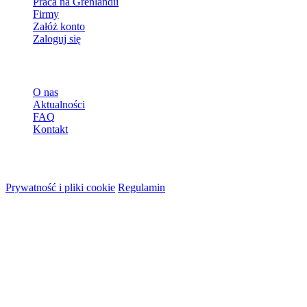
Praca na Grenlandii
Firmy
Załóż konto
Zaloguj się
Więcej
O nas
Aktualności
FAQ
Kontakt
© 2026 HireMe
Prywatność i pliki cookie
Regulamin