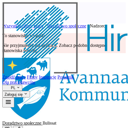
Wszystkie oferty pracy
/
Doradztwo społeczne
/
Nadzorca
To stanowisko wygasło
Nie przyjmujemy już aplikacji. Zobacz podobne dostępne
stanowiska poniżej.
Znajdź pracę
Firmy
Inspiracje
Poradnik
Dla pracodawców
PL
Zaloguj się
Doradztwo społeczne
Ilulissat