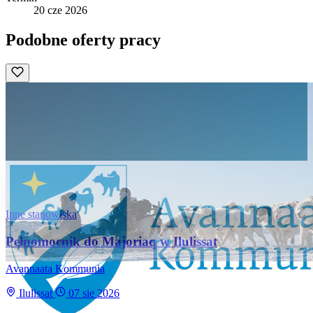
20 cze 2026
Podobne oferty pracy
Inne stanowiska
Pełnomocnik do Majoriaq w Ilulissat
Avannaata Kommunia
Ilulissat
07 sie 2026