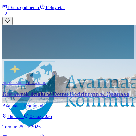
Do uzgodnienia
Pełny etat
Społeczne i zdrowotne
Kierownik działu w Domu Rodzinnym w Qaanaaq
Avannaata Kommunia
Ilulissat
07 sie 2026
Termin: 25 sie 2026