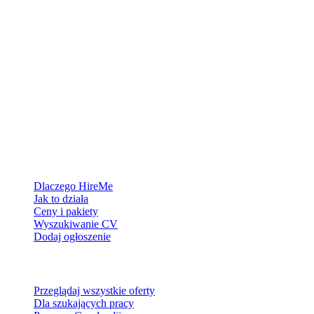
Platforma rekrutacyjna stworzona dla Grenlandii — łączymy
pracodawców z ludźmi, którzy chcą zbudować życie w Arktyce.
Dla pracodawców
Dlaczego HireMe
Jak to działa
Ceny i pakiety
Wyszukiwanie CV
Dodaj ogłoszenie
Dla szukających pracy
Przeglądaj wszystkie oferty
Dla szukających pracy