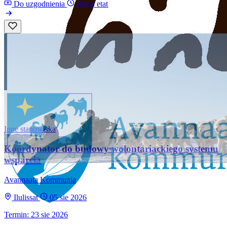
Do uzgodnienia
Pełny etat
Inne stanowiska
Koordynator do budowy wolontariackiego systemu
wsparcia
Avannaata Kommunia
Ilulissat
05 sie 2026
Termin: 23 sie 2026