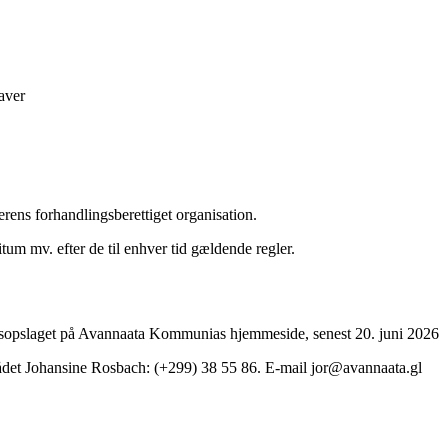
aver
ens forhandlingsberettiget organisation.
tum mv. efter de til enhver tid gældende regler.
ngsopslaget på Avannaata Kommunias hjemmeside, senest 20. juni 2026
rådet Johansine Rosbach: (+299) 38 55 86. E-mail jor@avannaata.gl