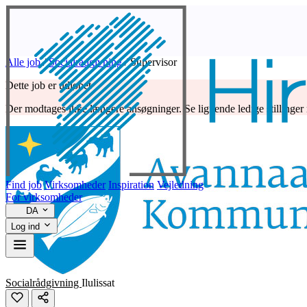
Alle job
/
Socialrådgivning
/
Supervisor
Dette job er udløbet
Der modtages ikke længere ansøgninger. Se lignende ledige stillinger
Find job
Virksomheder
Inspiration
Vejledning
For virksomheder
DA
Log ind
Socialrådgivning
Ilulissat