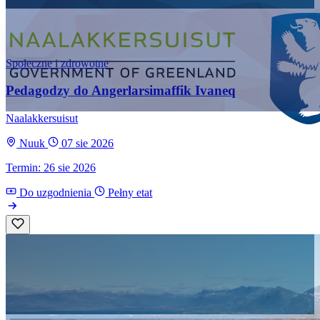
Społeczne i zdrowotne
Pedagodzy do Angerlarsimaffik Ivaneq
Naalakkersuisut
Nuuk
07 sie 2026
Termin: 26 sie 2026
Do uzgodnienia
Pełny etat