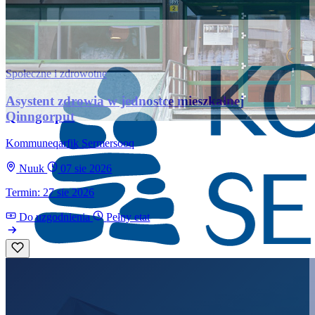
Społeczne i zdrowotne
Asystent zdrowia w jednostce mieszkalnej
Qinngorput
Kommuneqarfik Sermersooq
Nuuk
07 sie 2026
Termin: 27 sie 2026
Do uzgodnienia
Pełny etat