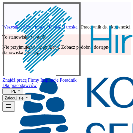
Wszystkie oferty pracy
/
Opieka i troska
/
Pracownik ds. aktywności
To stanowisko wygasło
Nie przyjmujemy już aplikacji. Zobacz podobne dostępne
stanowiska poniżej.
Znajdź pracę
Firmy
Inspiracje
Poradnik
Dla pracodawców
PL
Zaloguj się