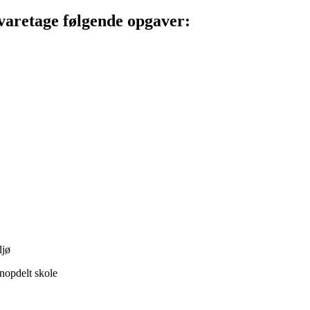
l varetage følgende opgaver:
ljø
inopdelt skole