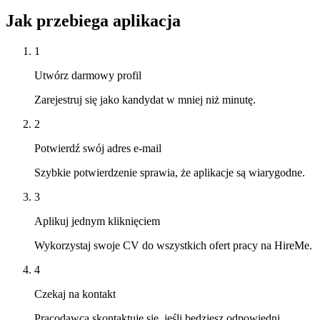
Jak przebiega aplikacja
1
Utwórz darmowy profil
Zarejestruj się jako kandydat w mniej niż minutę.
2
Potwierdź swój adres e-mail
Szybkie potwierdzenie sprawia, że aplikacje są wiarygodne.
3
Aplikuj jednym kliknięciem
Wykorzystaj swoje CV do wszystkich ofert pracy na HireMe.
4
Czekaj na kontakt
Pracodawca skontaktuje się, jeśli będziesz odpowiedni.