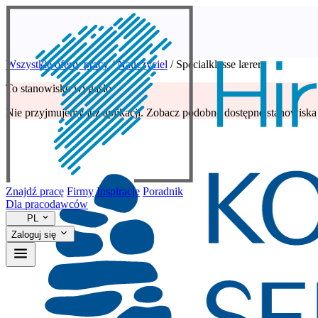
Wszystkie oferty pracy
/
Nauczyciel
/
Specialklasse lærer
To stanowisko wygasło
Nie przyjmujemy już aplikacji. Zobacz podobne dostępne stanowiska 
Znajdź pracę
Firmy
Inspiracje
Poradnik
Dla pracodawców
PL
Zaloguj się