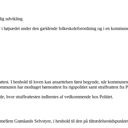
lig udvikling
 i højsædet under den gældende folkeskoleforordning og i en kommune, 
neattest. I henhold til loven kan ansættelsen først begynde, når kommunen 
munen har modtaget børneattest fra rigspolitiet samt straffeattest fra Po
 hvor straffeattesten indhentes af vedkommende hos Politiet.
mellem Grønlands Selvstyre, i henhold til den på tiltrædelsestidspunk