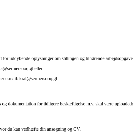
akt for uddybende oplysninger om stillingen og tilhørende arbejdsopgaver 
ida@sermersooq.gl eller
ller e-mail: kral@sermersooq.gl
g dokumentation for tidligere beskæftigelse m.v. skal være uploadede 
, hvor du kan vedhæfte din ansøgning og CV.