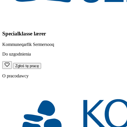
Specialklasse lærer
Kommuneqarfik Sermersooq
Do uzgodnienia
Zgłoś tę pracę
O pracodawcy