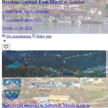
Dyrektor Gertrud Rask Minde w Sisimiut
Gertrud Rask Minde i Sisimiut
Sisimiut
08 sie 2026
Termin: 21 sie 2026
Do uzgodnienia
Pełny etat
Nauczanie
Nauczyciel muzyki w Serravik Musikskole w