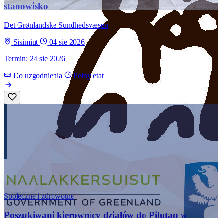
stanowisko
Det Grønlandske Sundhedsvæsen
Sisimiut
04 sie 2026
Termin: 24 sie 2026
Do uzgodnienia
Pełny etat
Społeczne i zdrowotne
Poszukiwani kierownicy działów do Pilutaq w