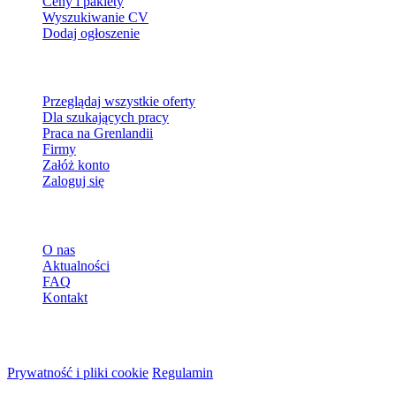
Ceny i pakiety
Wyszukiwanie CV
Dodaj ogłoszenie
Dla szukających pracy
Przeglądaj wszystkie oferty
Dla szukających pracy
Praca na Grenlandii
Firmy
Załóż konto
Zaloguj się
Więcej
O nas
Aktualności
FAQ
Kontakt
© 2026 HireMe
Prywatność i pliki cookie
Regulamin