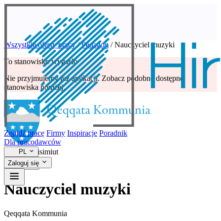
Wszystkie oferty pracy
/
Pedagog
/
Nauczyciel muzyki
To stanowisko wygasło
Nie przyjmujemy już aplikacji. Zobacz podobne dostępne
stanowiska poniżej.
Znajdź pracę
Firmy
Inspiracje
Poradnik
Dla pracodawców
Pedagog
Sisimiut
PL
Zaloguj się
Nauczyciel muzyki
Qeqqata Kommunia