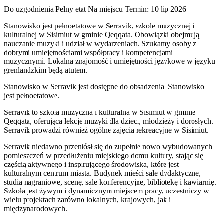
Do uzgodnienia
Pełny etat
Na miejscu
Termin: 10 lip 2026
Stanowisko jest pełnoetatowe w Serravik, szkole muzycznej i
kulturalnej w Sisimiut w gminie Qeqqata. Obowiązki obejmują
nauczanie muzyki i udział w wydarzeniach. Szukamy osoby z
dobrymi umiejętnościami współpracy i kompetencjami
muzycznymi. Lokalna znajomość i umiejętności językowe w języku
grenlandzkim będą atutem.
Stanowisko w Serravik jest dostępne do obsadzenia. Stanowisko
jest pełnoetatowe.
Serravik to szkoła muzyczna i kulturalna w Sisimiut w gminie
Qeqqata, oferująca lekcje muzyki dla dzieci, młodzieży i dorosłych.
Serravik prowadzi również ogólne zajęcia rekreacyjne w Sisimiut.
Serravik niedawno przeniósł się do zupełnie nowo wybudowanych
pomieszczeń w przedłużeniu miejskiego domu kultury, stając się
częścią aktywnego i inspirującego środowiska, które jest
kulturalnym centrum miasta. Budynek mieści sale dydaktyczne,
studia nagraniowe, scenę, sale konferencyjne, bibliotekę i kawiarnię.
Szkoła jest żywym i dynamicznym miejscem pracy, uczestniczy w
wielu projektach zarówno lokalnych, krajowych, jak i
międzynarodowych.