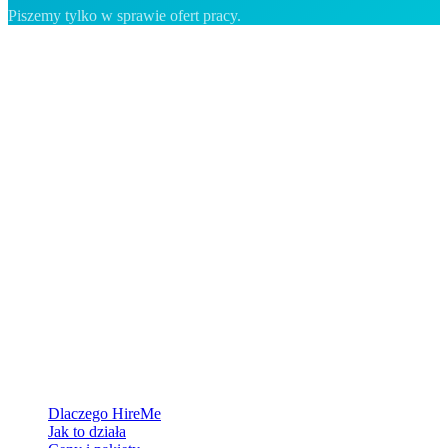
Piszemy tylko w sprawie ofert pracy.
Platforma rekrutacyjna stworzona dla Grenlandii — łączymy
pracodawców z ludźmi, którzy chcą zbudować życie w Arktyce.
Dla pracodawców
Dlaczego HireMe
Jak to działa