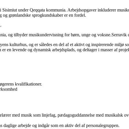
kole i Sisimiut under Qeqqata kommunia. Arbejdsopgaver inkluderer musi
g og grønlandske sprogkundskaber er en fordel.
.
ia, og tilbyder musikundervisning for børn, unge og voksne.Serravik d
 byens kulturhus, og er således en del af et aktivt og inspirerende milj
n er en levende og dynamisk arbejdsplads, og deltager i masser af projekt
øgerens kvalifikationer.
virksomhed
olelærer med musik som linjefag, pædagoguddannelse med musikalsk ove
ns daglige arbejde og indgår som en aktiv del af personalegruppen.