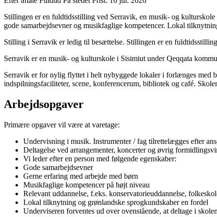
Efter aftale
Fuldtid
På stedet
Frist: 10 jul. 2026
Stillingen er en fuldtidsstilling ved Serravik, en musik- og kulturs
gode samarbejdsevner og musikfaglige kompetencer. Lokal tilknytnin
Stilling i Serravik er ledig til besættelse. Stillingen er en fuldtidsstilling
Serravik er en musik- og kulturskole i Sisimiut under Qeqqata kommun
Serravik er for nylig flyttet i helt nybyggede lokaler i forlænges med
indspilningsfaciliteter, scene, konferencerum, bibliotek og café. Skole
Arbejdsopgaver
Primære opgaver vil være at varetage:
Undervisning i musik. Instrumenter / fag tilrettelægges efter ans
Deltagelse ved arrangementer, koncerter og øvrig formidlings
Vi leder efter en person med følgende egenskaber:
Gode samarbejdsevner
Gerne erfaring med arbejde med børn
Musikfaglige kompetencer på højt niveau
Relevant uddannelse, f.eks. konservatorieuddannelse, folkesk
Lokal tilknytning og grønlandske sprogkundskaber en fordel
Underviseren forventes ud over ovenstående, at deltage i skole