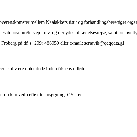
e overenskomster mellem Naalakkersuisut og forhandlingsberettiget orga
tales depositum/husleje m.v. og der ydes tiltrædelsesrejse, samt bohavefl
 Froberg på tlf. (+299) 486950 eller e-mail: serravik@qeqqata.gl
er skal være uploadede inden fristens udløb.
hvor du kan vedhæfte din ansøgning, CV mv.