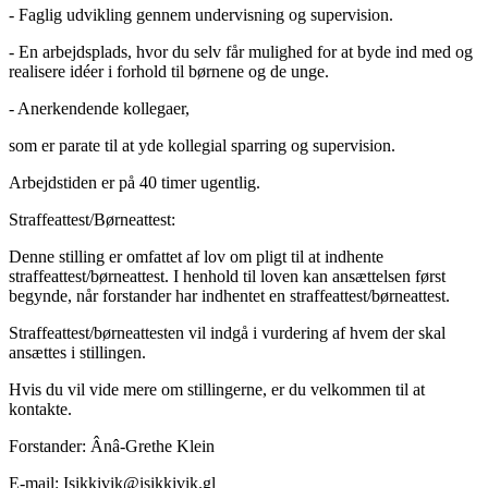
- Faglig udvikling gennem undervisning og supervision.
- En arbejdsplads, hvor du selv får mulighed for at byde ind med og
realisere idéer i forhold til børnene og de unge.
- Anerkendende kollegaer,
som er parate til at yde kollegial sparring og supervision.
Arbejdstiden er på 40 timer ugentlig.
Straffeattest/Børneattest:
Denne stilling er omfattet af lov om pligt til at indhente
straffeattest/børneattest. I henhold til loven kan ansættelsen først
begynde, når forstander har indhentet en straffeattest/børneattest.
Straffeattest/børneattesten vil indgå i vurdering af hvem der skal
ansættes i stillingen.
Hvis du vil vide mere om stillingerne, er du velkommen til at
kontakte.
Forstander: Ânâ-Grethe Klein
E-mail: Isikkivik@isikkivik.gl