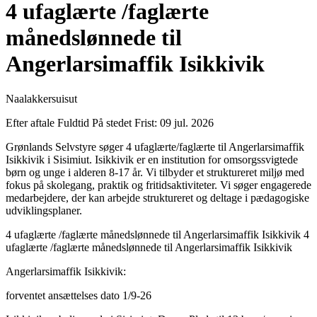
4 ufaglærte /faglærte
månedslønnede til
Angerlarsimaffik Isikkivik
Naalakkersuisut
Efter aftale
Fuldtid
På stedet
Frist: 09 jul. 2026
Grønlands Selvstyre søger 4 ufaglærte/faglærte til Angerlarsimaffik
Isikkivik i Sisimiut. Isikkivik er en institution for omsorgssvigtede
børn og unge i alderen 8-17 år. Vi tilbyder et struktureret miljø med
fokus på skolegang, praktik og fritidsaktiviteter. Vi søger engagerede
medarbejdere, der kan arbejde struktureret og deltage i pædagogiske
udviklingsplaner.
4 ufaglærte /faglærte månedslønnede til Angerlarsimaffik Isikkivik 4
ufaglærte /faglærte månedslønnede til Angerlarsimaffik Isikkivik
Angerlarsimaffik Isikkivik:
forventet ansættelses dato 1/9-26