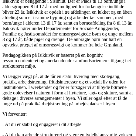
Isikkivik er beliggende i Sisimiut. Der er Plads til 13 børn/unge i
aldersgruppen 8 til 17 år med mulighed for forlængelse indtil de
bliver 23 år. Isikkivik er opdelt i tre afdelinger, en lukket og en åben
afdeling som er i samme bygning og arbejder tæt sammen, med
børn/unge i alderen 13 til 17 år, samt en børneafdeling fra 8 til 13 år.
Isikkivik hører under Departementet for Sociale Anliggender,
Familie og Justitsområdet for omsorgssvigtede børn og unge mellem
8 og 17 år, både piger og drenge. De anbragte børn har haft en
opvækst præget af omsorgssvigt og kommer fra hele Grønland.
Pædagogikken på Isikkivik er baseret på en kognitiv,
ressourceorienteret og anerkendende samfundsorienteret tilgang i et
struktureret miljø.
Vi lægger vægt på, at de får en stabil hverdag med skolegang,
praktik, arbejdstræning, fritidsinteresser og et socialt liv uden for
institutionen. I weekender og ferier forsøger vi at tilbyde børnene
gode oplevelser i naturen i form af hytteture, jagt- og skiture, samt at
deltage i diverse arrangementer i byen. Vi stiler også efter at få de
unge ud på praktik/arbejdstræning på arbejdspladser i byen.
Vi forventer:
- At du er stabil og engageret i dit arbejde.
- At du kan arbejde struktureret og være en tydelig ansvarlig voksen.