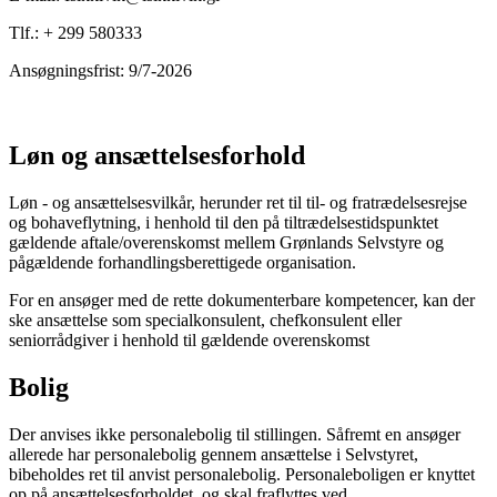
Tlf.: + 299 580333
Ansøgningsfrist: 9/7-2026
Løn og ansættelsesforhold
Løn - og ansættelsesvilkår, herunder ret til til- og fratrædelsesrejse
og bohaveflytning, i henhold til den på tiltrædelsestidspunktet
gældende aftale/overenskomst mellem Grønlands Selvstyre og
pågældende forhandlingsberettigede organisation.
For en ansøger med de rette dokumenterbare kompetencer, kan der
ske ansættelse som specialkonsulent, chefkonsulent eller
seniorrådgiver i henhold til gældende overenskomst
Bolig
Der anvises ikke personalebolig til stillingen. Såfremt en ansøger
allerede har personalebolig gennem ansættelse i Selvstyret,
bibeholdes ret til anvist personalebolig. Personaleboligen er knyttet
op på ansættelsesforholdet, og skal fraflyttes ved