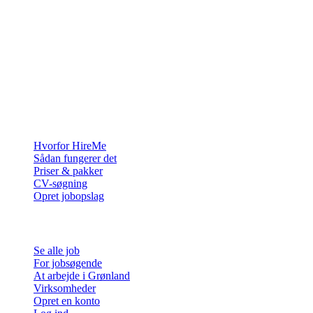
Rekrutteringsplatformen bygget til Grønland — vi forbinder
virksomheder med de mennesker, der vil bygge et liv i Arktis.
For virksomheder
Hvorfor HireMe
Sådan fungerer det
Priser & pakker
CV-søgning
Opret jobopslag
For jobsøgende
Se alle job
For jobsøgende
At arbejde i Grønland
Virksomheder
Opret en konto