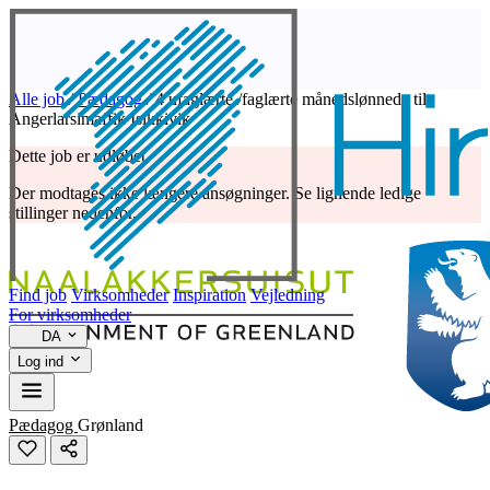
Alle job
/
Pædagog
/
4 ufaglærte /faglærte månedslønnede til
Angerlarsimaffik Isikkivik
Dette job er udløbet
Der modtages ikke længere ansøgninger. Se lignende ledige
stillinger nedenfor.
Find job
Virksomheder
Inspiration
Vejledning
For virksomheder
DA
Log ind
Pædagog
Grønland