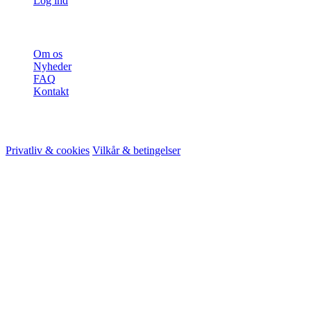
Log ind
Mere
Om os
Nyheder
FAQ
Kontakt
© 2026 HireMe
Privatliv & cookies
Vilkår & betingelser