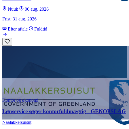
Nuuk
06 aug. 2026
Frist: 31 aug. 2026
Efter aftale
Fuldtid
Kontor og økonomi
Lønservice søger kontorfuldmægtig - GENOPSLAG
Naalakkersuisut