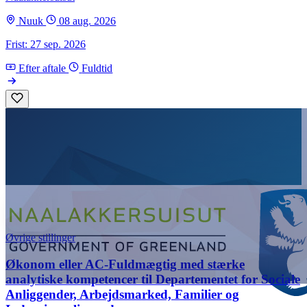
Nuuk
08 aug. 2026
Frist: 27 sep. 2026
Efter aftale
Fuldtid
Øvrige stillinger
Økonom eller AC-Fuldmægtig med stærke
analytiske kompetencer til Departementet for Sociale
Anliggender, Arbejdsmarked, Familier og