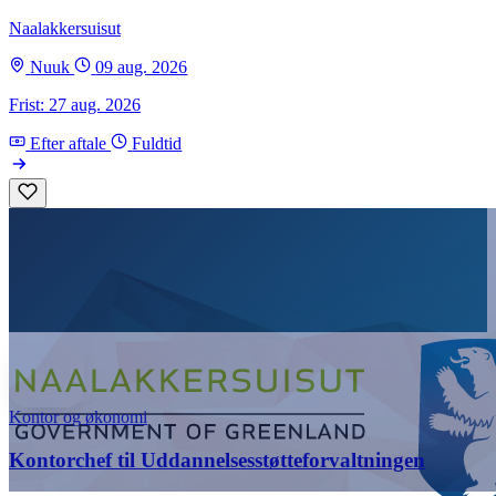
Naalakkersuisut
Nuuk
09 aug. 2026
Frist: 27 aug. 2026
Efter aftale
Fuldtid
Kontor og økonomi
Kontorchef til Uddannelsesstøtteforvaltningen