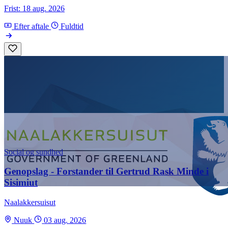
Frist: 18 aug. 2026
Efter aftale
Fuldtid
Social og sundhed
Genopslag - Forstander til Gertrud Rask Minde i
Sisimiut
Naalakkersuisut
Nuuk
03 aug. 2026