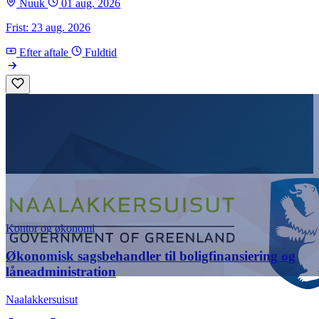
Nuuk
01 aug. 2026
Frist: 23 aug. 2026
Efter aftale
Fuldtid
Kontor og økonomi
Økonomisk sagsbehandler til boligfinansiering og
låneadministration
Naalakkersuisut