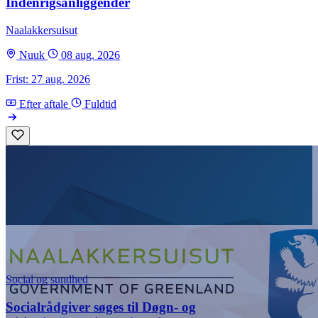
Indenrigsanliggender
Naalakkersuisut
Nuuk
08 aug. 2026
Frist: 27 aug. 2026
Efter aftale
Fuldtid
Social og sundhed
Socialrådgiver søges til Døgn- og