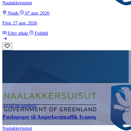
Naalakkersuisut
Nuuk
07 aug. 2026
Frist: 27 aug. 2026
Efter aftale
Fuldtid
Social og sundhed
Pædagoger til Angerlarsimaffik Ivaneq
Naalakkersuisut