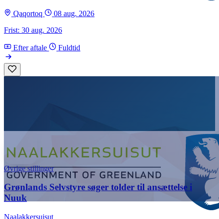
Qaqortoq
08 aug. 2026
Frist: 30 aug. 2026
Efter aftale
Fuldtid
Øvrige stillinger
Grønlands Selvstyre søger tolder til ansættelse i
Nuuk
Naalakkersuisut