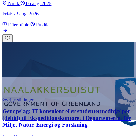
Nuuk
06 aug. 2026
Frist: 23 aug. 2026
Efter aftale
Fuldtid
Øvrige stillinger
Genopslag: IT-konsulent eller studentermedhjælper
(deltid) til Ekspeditionskontoret i Departementet for
Miljø, Natur, Energi og Forskning