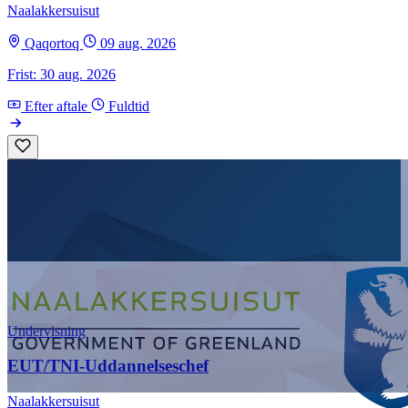
Naalakkersuisut
Qaqortoq
09 aug. 2026
Frist: 30 aug. 2026
Efter aftale
Fuldtid
Undervisning
EUT/TNI-Uddannelseschef
Naalakkersuisut