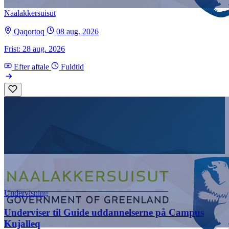
Naalakkersuisut
Qaqortoq
08 aug. 2026
Frist: 28 aug. 2026
Efter aftale
Fuldtid
Undervisning
Underviser til Guide uddannelserne på Campus
Kujalleq