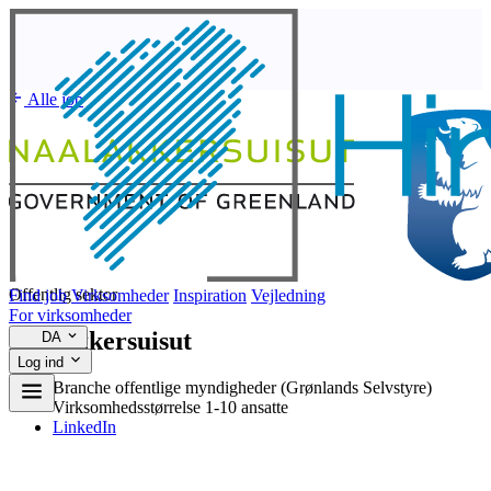
Alle job
Offentlig sektor
Find job
Virksomheder
Inspiration
Vejledning
For virksomheder
Naalakkersuisut
DA
Log ind
Branche
offentlige myndigheder (Grønlands Selvstyre)
Virksomhedsstørrelse
1-10 ansatte
LinkedIn