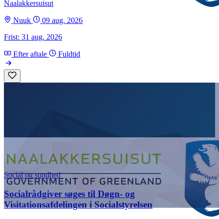
Naalakkersuisut
Nuuk
09 aug. 2026
Frist: 31 aug. 2026
Efter aftale
Fuldtid
Social og sundhed
Socialrådgiver søges til Døgn- og
Visitationsafdelingen i Socialstyrelsen