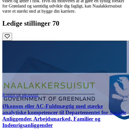
viden og løfter i flok. Hvis du motiveres af at gøre en synlig forskel
for Grønland og samtidig udvikle dig fagligt, kan Naalakkersuisut
være et stærkt sted at bygge din karriere.
Ledige stillinger
70
Kontor og økonomi
Økonom eller AC-Fuldmægtig med stærke
analytiske kompetencer til Departementet for Sociale
Anliggender, Arbejdsmarked, Familier og
Indenrigsanliggender