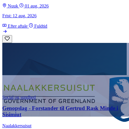
Nuuk
01 aug. 2026
Frist: 12 aug. 2026
Efter aftale
Fuldtid
Social og sundhed
Genopslag - Forstander til Gertrud Rask Minde i
Sisimiut
Naalakkersuisut