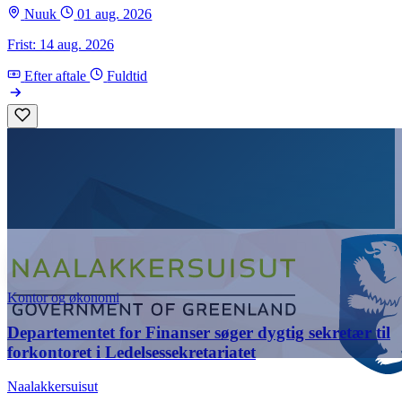
Nuuk
01 aug. 2026
Frist: 14 aug. 2026
Efter aftale
Fuldtid
Kontor og økonomi
Departementet for Finanser søger dygtig sekretær til
forkontoret i Ledelsessekretariatet
Naalakkersuisut