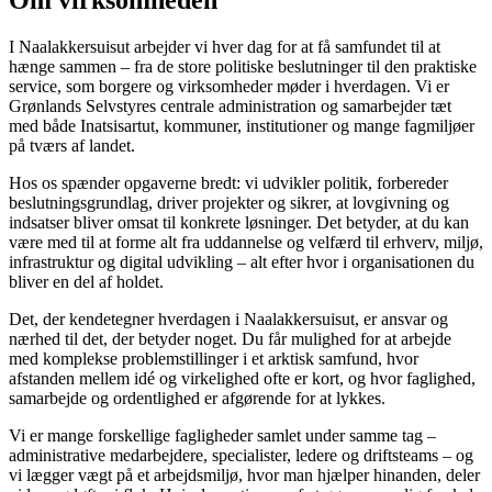
I Naalakkersuisut arbejder vi hver dag for at få samfundet til at
hænge sammen – fra de store politiske beslutninger til den praktiske
service, som borgere og virksomheder møder i hverdagen. Vi er
Grønlands Selvstyres centrale administration og samarbejder tæt
med både Inatsisartut, kommuner, institutioner og mange fagmiljøer
på tværs af landet.
Hos os spænder opgaverne bredt: vi udvikler politik, forbereder
beslutningsgrundlag, driver projekter og sikrer, at lovgivning og
indsatser bliver omsat til konkrete løsninger. Det betyder, at du kan
være med til at forme alt fra uddannelse og velfærd til erhverv, miljø,
infrastruktur og digital udvikling – alt efter hvor i organisationen du
bliver en del af holdet.
Det, der kendetegner hverdagen i Naalakkersuisut, er ansvar og
nærhed til det, der betyder noget. Du får mulighed for at arbejde
med komplekse problemstillinger i et arktisk samfund, hvor
afstanden mellem idé og virkelighed ofte er kort, og hvor faglighed,
samarbejde og ordentlighed er afgørende for at lykkes.
Vi er mange forskellige fagligheder samlet under samme tag –
administrative medarbejdere, specialister, ledere og driftsteams – og
vi lægger vægt på et arbejdsmiljø, hvor man hjælper hinanden, deler