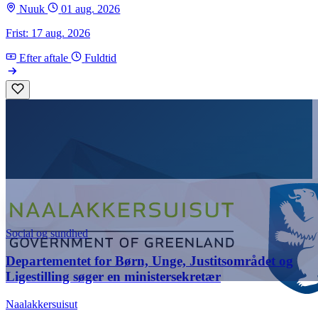
Nuuk
01 aug. 2026
Frist: 17 aug. 2026
Efter aftale
Fuldtid
Social og sundhed
Departementet for Børn, Unge, Justitsområdet og
Ligestilling søger en ministersekretær
Naalakkersuisut