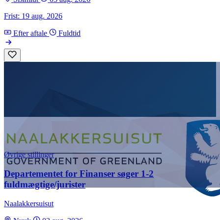
Frist: 19 aug. 2026
Efter aftale
Fuldtid
Øvrige stillinger
Departementet for Finanser søger 1-2
fuldmægtige/jurister
Naalakkersuisut