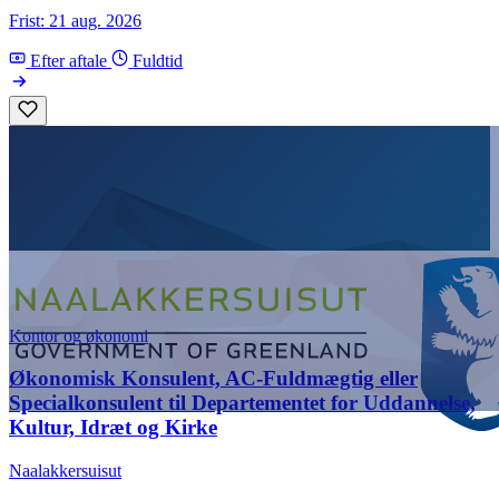
Frist: 21 aug. 2026
Efter aftale
Fuldtid
Kontor og økonomi
Økonomisk Konsulent, AC-Fuldmægtig eller
Specialkonsulent til Departementet for Uddannelse,
Kultur, Idræt og Kirke
Naalakkersuisut