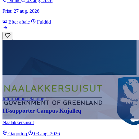
Nuuk
03 aug. 2026
Frist: 27 aug. 2026
Efter aftale
Fuldtid
Informationsteknologi
IT-supporter Campus Kujalleq
Naalakkersuisut
Qaqortoq
03 aug. 2026