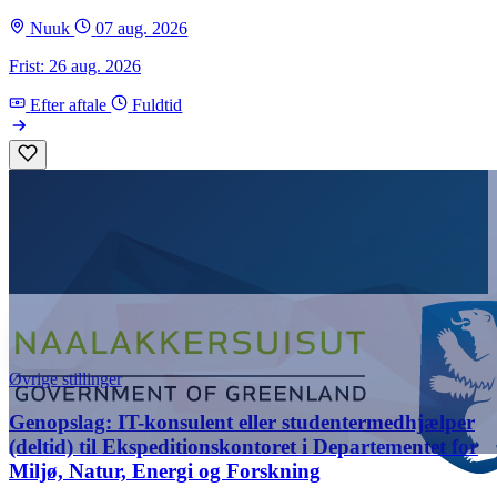
Nuuk
07 aug. 2026
Frist: 26 aug. 2026
Efter aftale
Fuldtid
Øvrige stillinger
Genopslag: IT-konsulent eller studentermedhjælper
(deltid) til Ekspeditionskontoret i Departementet for
Miljø, Natur, Energi og Forskning