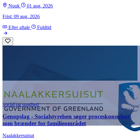
Nuuk
01 aug. 2026
Frist: 09 aug. 2026
Efter aftale
Fuldtid
Social og sundhed
Genopslag - Socialstyrelsen søger proceskonsulent
som brænder for familieområdet
Naalakkersuisut