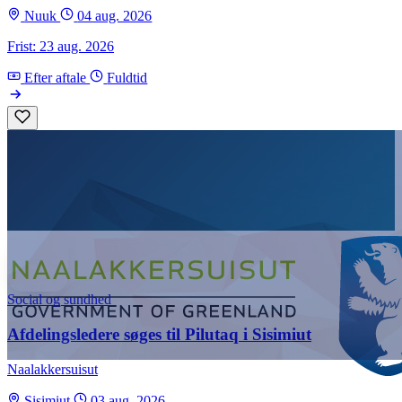
Nuuk
04 aug. 2026
Frist: 23 aug. 2026
Efter aftale
Fuldtid
Social og sundhed
Afdelingsledere søges til Pilutaq i Sisimiut
Naalakkersuisut
Sisimiut
03 aug. 2026