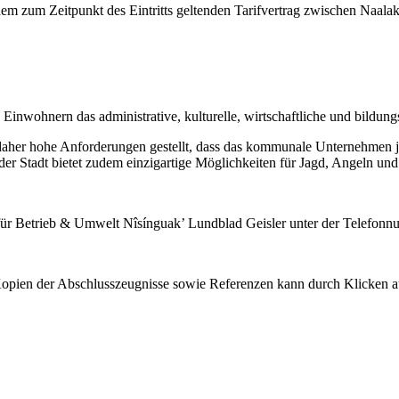
 zum Zeitpunkt des Eintritts geltenden Tarifvertrag zwischen Naalakk
000 Einwohnern das administrative, kulturelle, wirtschaftliche und bildu
daher hohe Anforderungen gestellt, dass das kommunale Unternehmen je
der Stadt bietet zudem einzigartige Möglichkeiten für Jagd, Angeln und
n für Betrieb & Umwelt Nîsínguak’ Lundblad Geisler unter der Telefo
 Kopien der Abschlusszeugnisse sowie Referenzen kann durch Klicken 