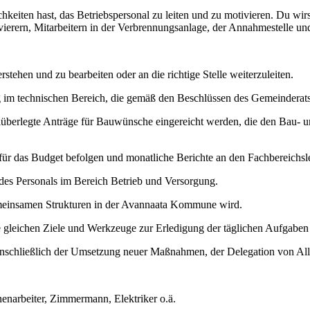
chkeiten hast, das Betriebspersonal zu leiten und zu motivieren. Du wirst
vierern, Mitarbeitern in der Verbrennungsanlage, der Annahmestelle u
stehen und zu bearbeiten oder an die richtige Stelle weiterzuleiten.
g im technischen Bereich, die gemäß den Beschlüssen des Gemeinderats
hlüberlegte Anträge für Bauwünsche eingereicht werden, die den Bau- u
für das Budget befolgen und monatliche Berichte an den Fachbereichslei
 des Personals im Bereich Betrieb und Versorgung.
 gemeinsamen Strukturen in der Avannaata Kommune wird.
ie gleichen Ziele und Werkzeuge zur Erledigung der täglichen Aufgaben 
en, einschließlich der Umsetzung neuer Maßnahmen, der Delegation von A
enarbeiter, Zimmermann, Elektriker o.ä.