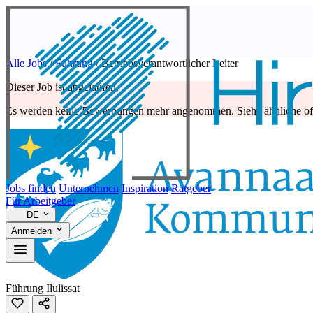
Alle Jobs
/
Führung
/
Betriebsverantwortlicher Leiter
Dieser Job ist abgelaufen.
Es werden keine Bewerbungen mehr angenommen. Siehe ähnliche off
Jobs finden
Unternehmen
Inspiration
Ratgeber
Für Arbeitgeber
DE
Anmelden
Führung
Ilulissat