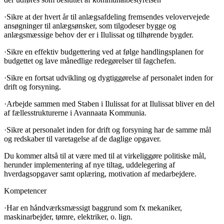
·Sikre at der hvert år til anlægsafdeling fremsendes velovervejede
ansøgninger til anlægsønsker, som tilgodeser bygge og
anlægsmæssige behov der er i Ilulissat og tilhørende bygder.
·Sikre en effektiv budgettering ved at følge handlingsplanen for
budgettet og lave månedlige redegørelser til fagchefen.
·Sikre en fortsat udvikling og dygtiggørelse af personalet inden for
drift og forsyning.
·Arbejde sammen med Staben i Ilulissat for at Ilulissat bliver en del
af fællesstrukturerne i Avannaata Kommunia.
·Sikre at personalet inden for drift og forsyning har de samme mål
og redskaber til varetagelse af de daglige opgaver.
Du kommer altså til at være med til at virkeliggøre politiske mål,
herunder implementering af nye tiltag, uddelegering af
hverdagsopgaver samt oplæring, motivation af medarbejdere.
Kompetencer
·Har en håndværksmæssigt baggrund som fx mekaniker,
maskinarbejder, tømre, elektriker, o. lign.