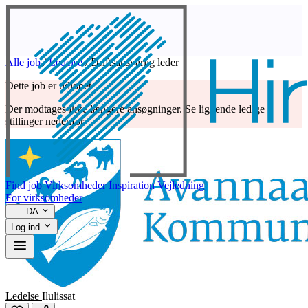
Alle job
/
Ledelse
/
Driftsansvarlig leder
Dette job er udløbet
Der modtages ikke længere ansøgninger. Se lignende ledige
stillinger nedenfor.
Find job
Virksomheder
Inspiration
Vejledning
For virksomheder
DA
Log ind
Ledelse
Ilulissat