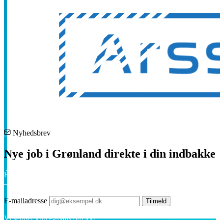
Nyhedsbrev
Nye job i Grønland direkte i din indbakke
Én kort e-mail om ugen med de nyeste job i hele landet. Ingen spam
— afmeld når som helst.
E-mailadresse
Tilmeld
Vi sender kun e-mails om job.