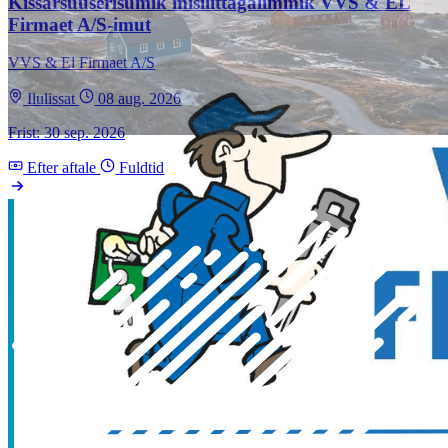
Kissarsuuserisumik misilittagalimmik VVS & EL
Firmaet A/S-imut
VVS & El Firmaet A/S
Ilulissat
08 aug. 2026
Frist: 30 sep. 2026
Efter aftale
Fuldtid