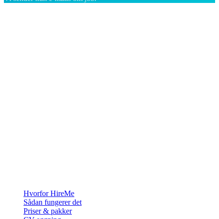
Rekrutteringsplatformen bygget til Grønland — vi forbinder
virksomheder med de mennesker, der vil bygge et liv i Arktis.
For virksomheder
Hvorfor HireMe
Sådan fungerer det
Priser & pakker