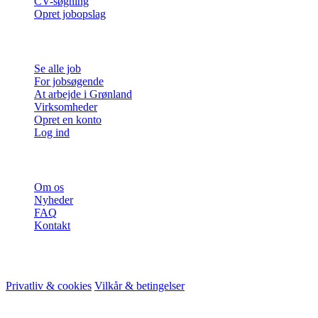
CV-søgning
Opret jobopslag
For jobsøgende
Se alle job
For jobsøgende
At arbejde i Grønland
Virksomheder
Opret en konto
Log ind
Mere
Om os
Nyheder
FAQ
Kontakt
© 2026 HireMe
Privatliv & cookies
Vilkår & betingelser