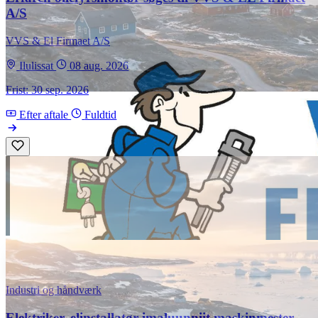
A/S
VVS & El Firmaet A/S
Ilulissat
08 aug. 2026
Frist: 30 sep. 2026
Efter aftale
Fuldtid
Industri og håndværk
Elektriker, elinstallatør imaluunniit maskinmester