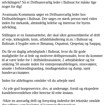
udviklingen? Så er Driftsansvarlig leder i Ilulissat for måske lige
noget for dig!
Avannaata Kommunia søger en Driftsansvarlig leder hos
Driftsafdelingen i Ilulissat. Der søges en stærk person med viden
inden for mekanik, almindelig ledelse og interesse for byens
udvikling.
Stillingen er en fastansættelse, der skal sikre gennemførelse af drift
af veje, kirkegårde, kran, affaldshåndtering m.m. i Ilulissat og
Ilulissats 4 bygder som er Ilimanaq, Oqaatsut, Qeqertaq og Saqqaq.
Du får en daglig arbejdsplads i Ilulissat, hvor du får gode
muligheder for at lede og motivere driftspersonalet, hvor du kommer
til at være leder for 1 driftslederassistent, 2 arbejdsledere og for
omkring 50 ansatte inden for entreprenørafdelingen, renovatører,
ansatte i forbrændingsanlæg, modtagestation og dump, samt
hundevaccinatører.
Inden for afdelingens områder vil du arbejde med
·At yde god borgerservice, dvs. at undersøge, forstå og ekspedere
kundehenvendelsen eller henvise til rette instans.
·Sikre en ansvarlig drift og forsyning indenfor det tekniske område
der udføres som besluttet af kommunalbestyrelsen