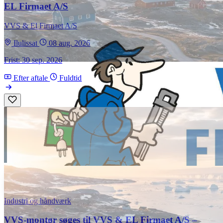
EL Firmaet A/S
VVS & El Firmaet A/S
Ilulissat
08 aug. 2026
Frist: 30 sep. 2026
Efter aftale
Fuldtid
Industri og håndværk
VVS-montør søges til VVS & EL Firmaet A/S –