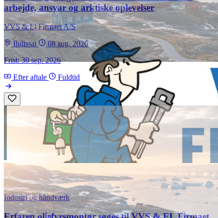
arbejde, ansvar og arktiske oplevelser
VVS & El Firmaet A/S
Ilulissat
08 aug. 2026
Frist: 30 sep. 2026
Efter aftale
Fuldtid
Industri og håndværk
Erfaren oliefyrsmontør søges til VVS & EL Firmaet