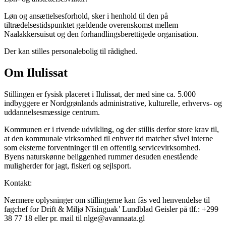
Løn og ansættelsesforhold, sker i henhold til den på
tiltrædelsestidspunktet gældende overenskomst mellem
Naalakkersuisut og den forhandlingsberettigede organisation.
Der kan stilles personalebolig til rådighed.
Om Ilulissat
Stillingen er fysisk placeret i Ilulissat, der med sine ca. 5.000
indbyggere er Nordgrønlands administrative, kulturelle, erhvervs- og
uddannelsesmæssige centrum.
Kommunen er i rivende udvikling, og der stillis derfor store krav til,
at den kommunale virksomhed til enhver tid matcher såvel interne
som eksterne forventninger til en offentlig servicevirksomhed.
Byens naturskønne beliggenhed rummer desuden enestående
muligherder for jagt, fiskeri og sejlsport.
Kontakt:
Nærmere oplysninger om stillingerne kan fås ved henvendelse til
fagchef for Drift & Miljø Nîsínguak’ Lundblad Geisler på tlf.: +299
38 77 18 eller pr. mail til nlge@avannaata.gl