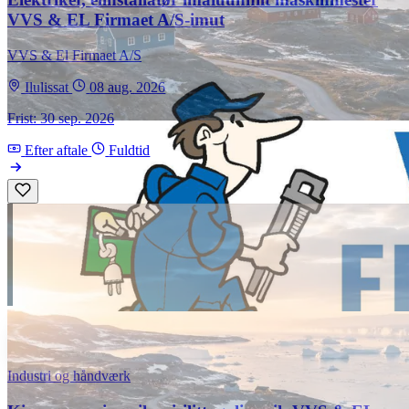
VVS & EL Firmaet A/S-imut
VVS & El Firmaet A/S
Ilulissat
08 aug. 2026
Frist: 30 sep. 2026
Efter aftale
Fuldtid
Industri og håndværk