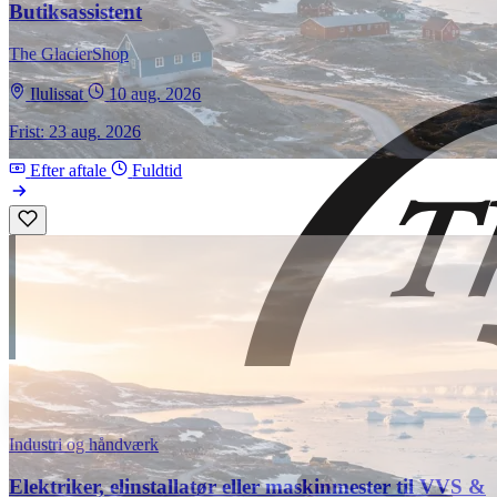
Butiksassistent
The GlacierShop
Ilulissat
10 aug. 2026
Frist: 23 aug. 2026
Efter aftale
Fuldtid
Industri og håndværk
Elektriker, elinstallatør eller maskinmester til VVS &