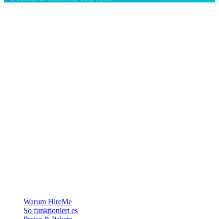
Die Recruiting-Plattform für Grönland — wir verbinden Arbeitgeber
mit den Menschen, die sich ein Leben in der Arktis aufbauen
wollen.
Für Arbeitgeber
Warum HireMe
So funktioniert es