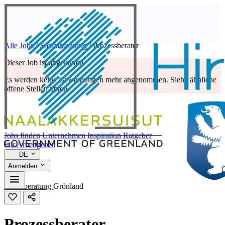
Alle Jobs
/
Sozialberatung
/
Prozessberater
Dieser Job ist abgelaufen.
Es werden keine Bewerbungen mehr angenommen. Siehe ähnliche
offene Stellen unten.
Jobs finden
Unternehmen
Inspiration
Ratgeber
Für Arbeitgeber
DE
Anmelden
Sozialberatung
Grönland
Prozessberater