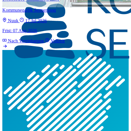
Kommuneqarfik Sermersooq
Nuuk
17 Jul 2026
Frist: 07 Aug 2026
Nach Vereinbarung
Vollzeit