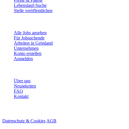
Preise & Pakete
Lebenslauf-Suche
Stelle veröffentlichen
Für Jobsuchende
Alle Jobs ansehen
Für Jobsuchende
Arbeiten in Grönland
Unternehmen
Konto erstellen
Anmelden
Mehr
Über uns
Neuigkeiten
FAQ
Kontakt
© 2026 HireMe
Datenschutz & Cookies
AGB