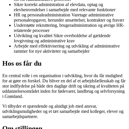
Sikre korrekt administration af elevdata, optag og
elevhenvendelser i samarbejde med relevante funktioner
HR og personaleadministration Varetage administrative
personaleopgaver, herunder ansættelser, kontrakter og fravær
Understøtte rekruttering, brugeradministration og øvrige HR-
relaterede processer
Udvikling og kvalitet Sikre overholdelse af gældende
lovgivning og administrative krav
Arbejde med effektivisering og udvikling af administrative
rammer for nye aktiviteter og samarbejder
Hos os får du
En central rolle i en organisation i udvikling, hvor du får mulighed
for at gøre en forskel. Du bliver en del af et arbejdsfællesskab og får
stor indflydelse på både den daglige drift og sikring af kvaliteten på
uddannelsesområdet inden for fødevarer, landbrug og selvforsyning
i Grønland.
Vi tilbyder et spændende og alsidigt job med ansvar,
udviklingsmuligheder og et tæt samarbejde med kolleger, elever og
samarbejdspartnere.
Om stillingen