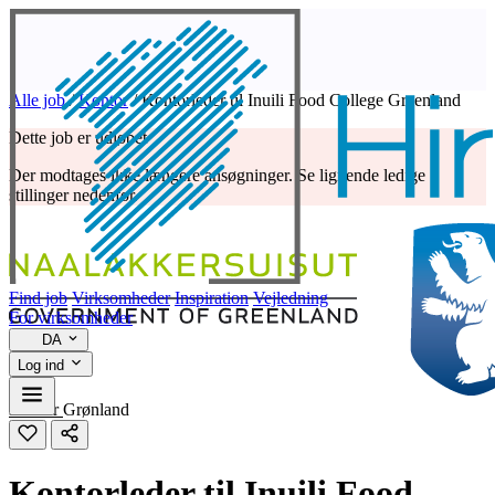
Alle job
/
Kontor
/
Kontorleder til Inuili Food College Greenland
Dette job er udløbet
Der modtages ikke længere ansøgninger. Se lignende ledige
stillinger nedenfor.
Find job
Virksomheder
Inspiration
Vejledning
For virksomheder
DA
Log ind
Kontor
Grønland
Kontorleder til Inuili Food