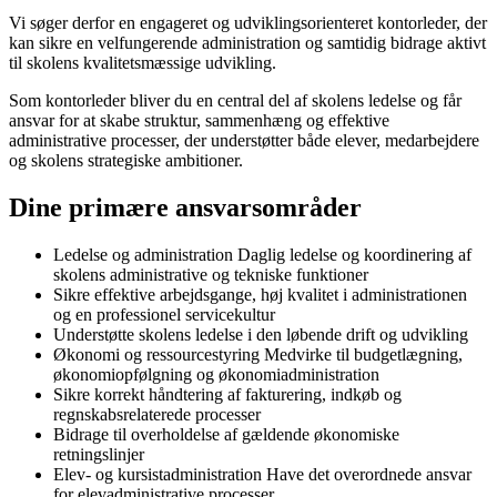
Vi søger derfor en engageret og udviklingsorienteret kontorleder, der
kan sikre en velfungerende administration og samtidig bidrage aktivt
til skolens kvalitetsmæssige udvikling.
Som kontorleder bliver du en central del af skolens ledelse og får
ansvar for at skabe struktur, sammenhæng og effektive
administrative processer, der understøtter både elever, medarbejdere
og skolens strategiske ambitioner.
Dine primære ansvarsområder
Ledelse og administration Daglig ledelse og koordinering af
skolens administrative og tekniske funktioner
Sikre effektive arbejdsgange, høj kvalitet i administrationen
og en professionel servicekultur
Understøtte skolens ledelse i den løbende drift og udvikling
Økonomi og ressourcestyring Medvirke til budgetlægning,
økonomiopfølgning og økonomiadministration
Sikre korrekt håndtering af fakturering, indkøb og
regnskabsrelaterede processer
Bidrage til overholdelse af gældende økonomiske
retningslinjer
Elev- og kursistadministration Have det overordnede ansvar
for elevadministrative processer