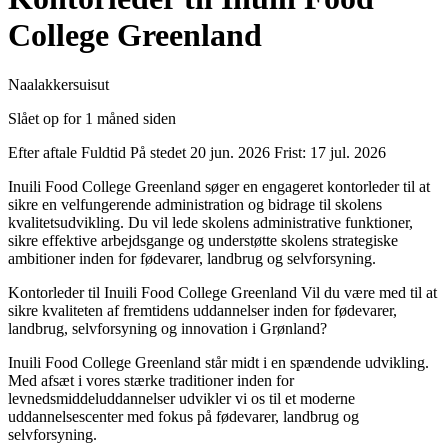
College Greenland
Naalakkersuisut
Slået op for 1 måned siden
Efter aftale
Fuldtid
På stedet
20 jun. 2026
Frist: 17 jul. 2026
Inuili Food College Greenland søger en engageret kontorleder til at
sikre en velfungerende administration og bidrage til skolens
kvalitetsudvikling. Du vil lede skolens administrative funktioner,
sikre effektive arbejdsgange og understøtte skolens strategiske
ambitioner inden for fødevarer, landbrug og selvforsyning.
Kontorleder til Inuili Food College Greenland Vil du være med til at
sikre kvaliteten af fremtidens uddannelser inden for fødevarer,
landbrug, selvforsyning og innovation i Grønland?
Inuili Food College Greenland står midt i en spændende udvikling.
Med afsæt i vores stærke traditioner inden for
levnedsmiddeluddannelser udvikler vi os til et moderne
uddannelsescenter med fokus på fødevarer, landbrug og
selvforsyning.