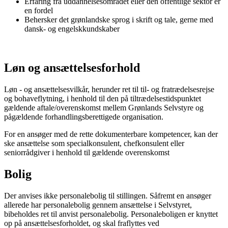
Erfaring fra uddannelsesområdet eller den offentlige sektor er
en fordel
Behersker det grønlandske sprog i skrift og tale, gerne med
dansk- og engelskkundskaber
Løn og ansættelsesforhold
Løn - og ansættelsesvilkår, herunder ret til til- og fratrædelsesrejse
og bohaveflytning, i henhold til den på tiltrædelsestidspunktet
gældende aftale/overenskomst mellem Grønlands Selvstyre og
pågældende forhandlingsberettigede organisation.
For en ansøger med de rette dokumenterbare kompetencer, kan der
ske ansættelse som specialkonsulent, chefkonsulent eller
seniorrådgiver i henhold til gældende overenskomst
Bolig
Der anvises ikke personalebolig til stillingen. Såfremt en ansøger
allerede har personalebolig gennem ansættelse i Selvstyret,
bibeholdes ret til anvist personalebolig. Personaleboligen er knyttet
op på ansættelsesforholdet, og skal fraflyttes ved