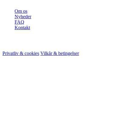
Om os
Nyheder
FAQ
Kontakt
© 2026 HireMe
Privatliv & cookies
Vilkår & betingelser