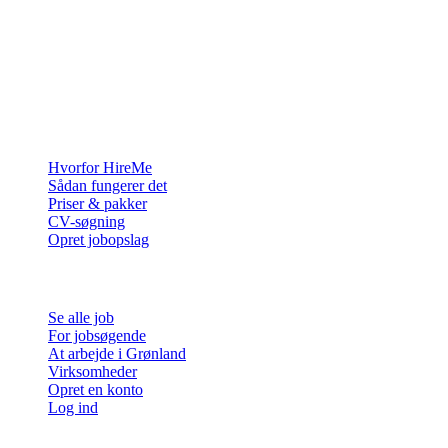
Rekrutteringsplatformen bygget til Grønland — vi forbinder
virksomheder med de mennesker, der vil bygge et liv i Arktis.
For virksomheder
Hvorfor HireMe
Sådan fungerer det
Priser & pakker
CV-søgning
Opret jobopslag
For jobsøgende
Se alle job
For jobsøgende
At arbejde i Grønland
Virksomheder
Opret en konto
Log ind
Mere