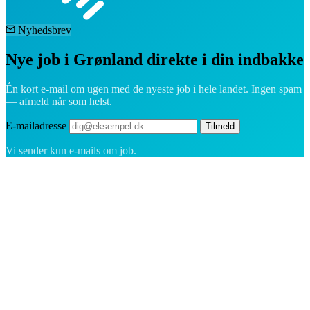
Nyhedsbrev
Nye job i Grønland direkte i din indbakke
Én kort e-mail om ugen med de nyeste job i hele landet. Ingen spam
— afmeld når som helst.
E-mailadresse
Tilmeld
Vi sender kun e-mails om job.