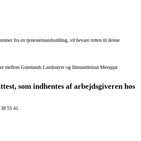
mer fra en tjenestemandsstilling, vil bevare retten til denne
aler mellem Grøn­lands Landsstyre og Ilinniartitsisut Meeqqat
attest, som indhentes af arbejdsgiveren hos
 38 55 41.