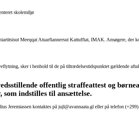
teret skolemiljø
iartitsisut Meeqqat Atuarfiannersut Kattuffiat, IMAK. Ansøgere, der kom
veflytning, sker i henhold til de på tiltrædelsestidspunktet gældende aft
edsstillende offentlig straffeattest og børne
 som indstilles til ansættelse.
lius Jeremiassen kontaktes på jujl@avannaata.gl eller på telefon (+299)