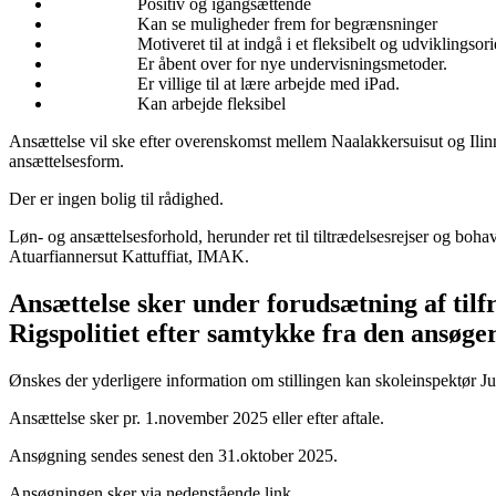
Positiv og igangsættende
Kan se muligheder frem for begrænsninger
Motiveret til at indgå i et fleksibelt og udviklingsorien
Er åbent over for nye undervisningsmetoder.
Er villige til at lære arbejde med iPad.
Kan arbejde fleksibel
Ansættelse vil ske efter overenskomst mellem Naalakkersuisut og Ilinn
ansættelsesform.
Der er ingen bolig til rådighed.
Løn- og ansættelsesforhold, herunder ret til tiltrædelsesrejser og boha
Atuarfiannersut Kattuffiat, IMAK.
Ansættelse sker under forudsætning af tilfr
Rigspolitiet efter samtykke fra den ansøger,
Ønskes der yderligere information om stillingen kan skoleinspektør Ju
Ansættelse sker pr. 1.november 2025 eller efter aftale.
Ansøgning sendes senest den 31.oktober 2025.
Ansøgningen sker via nedenstående link.