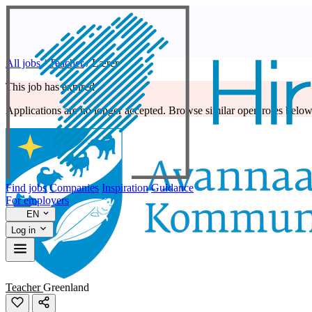
All jobs
/
Teacher
/
Lærer
This job has expired
Applications are no longer accepted. Browse similar open roles below
Find jobs
Companies
Inspiration
Guidance
For employers
EN
Log in
Teacher
Greenland