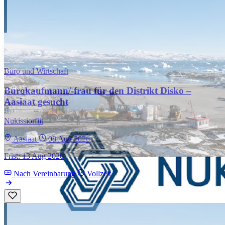
Büro und Wirtschaft
Bürokaufmann/-frau für den Distrikt Disko –
Aasiaat gesucht
Nukissiorfiit
Aasiaat
08 Aug 2026
Frist: 13 Aug 2026
Nach Vereinbarung
Vollzeit