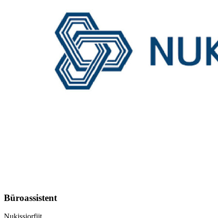
Büroassistent
Nukissiorfiit