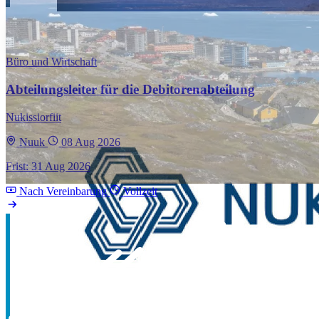
Büro und Wirtschaft
Abteilungsleiter für die Debitorenabteilung
Nukissiorfiit
Nuuk
08 Aug 2026
Frist: 31 Aug 2026
Nach Vereinbarung
Vollzeit