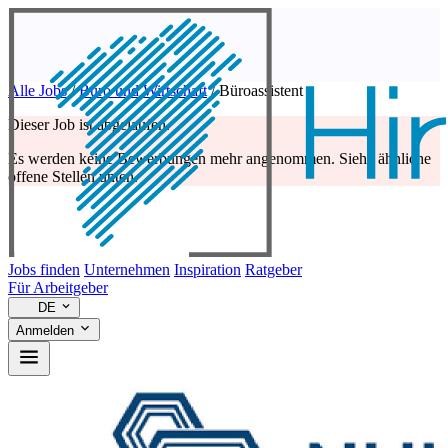
Alle Jobs
/
Büro und Wirtschaft
/
Büroassistent
Dieser Job ist abgelaufen.
Es werden keine Bewerbungen mehr angenommen. Siehe ähnliche
offene Stellen unten.
Jobs finden
Unternehmen
Inspiration
Ratgeber
Für Arbeitgeber
DE
Anmelden