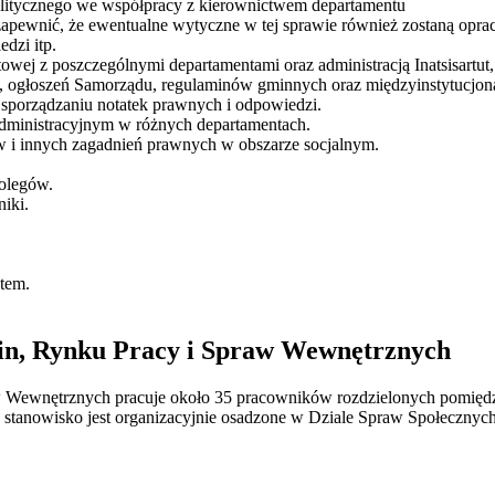
politycznego we współpracy z kierownictwem departamentu
pewnić, że ewentualne wytyczne w tej sprawie również zostaną opra
dzi itp.
wej z poszczególnymi departamentami oraz administracją Inatsisartut,
ut, ogłoszeń Samorządu, regulaminów gminnych oraz międzyinstytucjonal
sporządzaniu notatek prawnych i odpowiedzi.
dministracyjnym w różnych departamentach.
w i innych zagadnień prawnych w obszarze socjalnym.
kolegów.
iki.
utem.
in, Rynku Pracy i Spraw Wewnętrznych
Wewnętrznych pracuje około 35 pracowników rozdzielonych pomiędzy 
stanowisko jest organizacyjnie osadzone w Dziale Spraw Społecznych