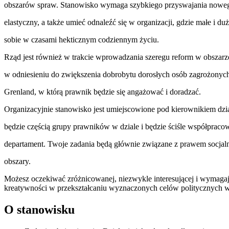
obszarów spraw. Stanowisko wymaga szybkiego przyswajania nowego
elastyczny, a także umieć odnaleźć się w organizacji, gdzie małe i duż
sobie w czasami hekticznym codziennym życiu.
Rząd jest również w trakcie wprowadzania szeregu reform w obszarz
w odniesieniu do zwiększenia dobrobytu dorosłych osób zagrożonych
Grenland, w którą prawnik będzie się angażować i doradzać.
Organizacyjnie stanowisko jest umiejscowione pod kierownikiem dz
będzie częścią grupy prawników w dziale i będzie ściśle współprac
departament. Twoje zadania będą głównie związane z prawem socja
obszary.
Możesz oczekiwać zróżnicowanej, niezwykle interesującej i wymaga
kreatywności w przekształcaniu wyznaczonych celów politycznych 
O stanowisku