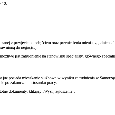
e 12.
ązanej z przyjęciem i odejściem oraz przeniesienia mienia, zgodnie 
rawnioną do negocjacji.
iwe jest zatrudnienie na stanowisku specjalisty, głównego specjali
ydat już posiada mieszkanie służbowe w wyniku zatrudnienia w Samor
cić po zakończeniu stosunku pracy.
totne dokumenty, klikając „Wyślij zgłoszenie”.