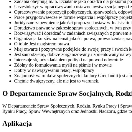
Zadania obejmują m.in. Działanie jako doradca dla poziomu 
Uczestniczyć w opracowywaniu ustawodawstwa socjalnego i za
Opracowywanie propozycji politycznych, sprawozdań, odpowie
Prace przygotowawcze w formie wsparcia i współpracy projekto
Juridyczne zapewnienie jakości propozycji ustaw w Inatsisart
Doradztwo prawne w zakresie spraw społecznych, w tym przy 
Rozwiązywać i doradzać w zadaniach związanych z prawem a
Organizacja kursów na temat jakości prawa, prowadzenia spra
O tobie Jest magistrem prawa.
Miej otwarte i pozytywne podejście do swojej pracy i swoich 
Jest samodzielny, dobrze zorganizowany i zorientowany na wyn
Interesuje się przekładaniem polityki na prawo i odwrotnie.
Zdolny do formułowania myśli na piśmie i w mowie
Dobry w nawiązywaniu relacji współpracy
Znajomość warunków społecznych i kultury Grenlandii jest at
Chętnie dwujęzyczny, ale nie jest to warunek.
O Departamencie Spraw Socjalnych, Rodz
W Departamencie Spraw Społecznych, Rodzin, Rynku Pracy i Spraw 
Rynku Pracy, Spraw Wewnętrznych oraz Jednostki Nadzoru, gdzie to 
Aplikacja