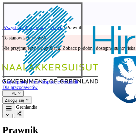
Wszystkie oferty pracy
/
Prawo
/
Prawnik
To stanowisko wygasło
Nie przyjmujemy już aplikacji. Zobacz podobne dostępne stanowiska 
Znajdź pracę
Firmy
Inspiracje
Poradnik
Dla pracodawców
PL
Zaloguj się
Prawo
Grenlandia
Prawnik