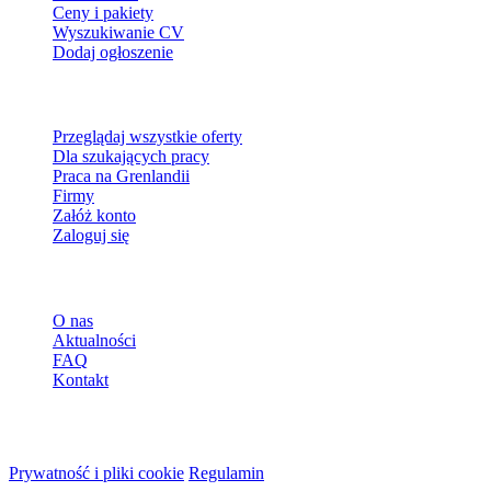
Ceny i pakiety
Wyszukiwanie CV
Dodaj ogłoszenie
Dla szukających pracy
Przeglądaj wszystkie oferty
Dla szukających pracy
Praca na Grenlandii
Firmy
Załóż konto
Zaloguj się
Więcej
O nas
Aktualności
FAQ
Kontakt
© 2026 HireMe
Prywatność i pliki cookie
Regulamin