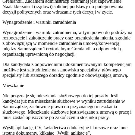
Grenlandii. Zadaniem administracji centralnej jest zapewnienie
Naalakkersuisut (rządowi) solidnej podstawy do podejmowania
decyzji politycznych oraz wdrażanie tych decyzji w życie.
Wynagrodzenie i warunki zatrudnienia
Wynagrodzenie i warunki zatrudnienia, w tym prawo do podróży na
rozpoczęcie i zakończenie pracy oraz przeniesienia mienia, zgodnie
z obowiązującą w momencie zatrudnienia umową/konwencją
między Samorządem Terytorialnym Grenlandii a odpowiednią
organizacją uprawnioną do negocjacji.
Dla kandydata z odpowiednimi udokumentowanymi kompetencjami
możliwe jest zatrudnienie na stanowisku specjalisty, głównego
specjalisty lub starszego doradcy zgodnie z obowiązującą umową.
Mieszkanie
Nie przyznaje się mieszkania służbowego do tej posady. Jeśli
kandydat już ma mieszkanie służbowe w wyniku zatrudnienia w
Samorządzie, zachowuje prawo do przyznanego mieszkania
służbowego. Mieszkanie służbowe jest związane z umową o pracę i
musi zostać opuszczone po zakończeniu stosunku pracy.
Wyślij aplikację, CV, świadectwa edukacyjne i kursowe oraz inne
istotne dokumenty, klikając „Wyślij aplikację”.