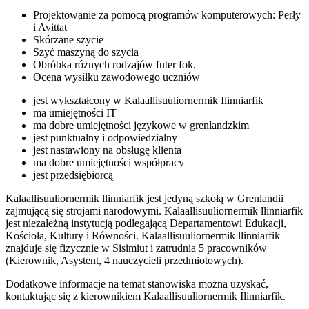
Projektowanie za pomocą programów komputerowych: Perły
i Avittat
Skórzane szycie
Szyć maszyną do szycia
Obróbka różnych rodzajów futer fok.
Ocena wysiłku zawodowego uczniów
jest wykształcony w Kalaallisuuliornermik Ilinniarfik
ma umiejętności IT
ma dobre umiejętności językowe w grenlandzkim
jest punktualny i odpowiedzialny
jest nastawiony na obsługę klienta
ma dobre umiejętności współpracy
jest przedsiębiorcą
Kalaallisuuliornermik llinniarfik jest jedyną szkołą w Grenlandii
zajmującą się strojami narodowymi. Kalaallisuuliornermik llinniarfik
jest niezależną instytucją podlegającą Departamentowi Edukacji,
Kościoła, Kultury i Równości. Kalaallisuuliornermik llinniarfik
znajduje się fizycznie w Sisimiut i zatrudnia 5 pracowników
(Kierownik, Asystent, 4 nauczycieli przedmiotowych).
Dodatkowe informacje na temat stanowiska można uzyskać,
kontaktując się z kierownikiem Kalaallisuuliornermik Ilinniarfik.