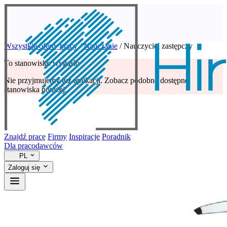
Wszystkie oferty pracy
/
Nauczanie
/
Nauczyciel zastępczy
To stanowisko wygasło
Nie przyjmujemy już aplikacji. Zobacz podobne dostępne
stanowiska poniżej.
Znajdź pracę
Firmy
Inspiracje
Poradnik
Dla pracodawców
PL
Zaloguj się