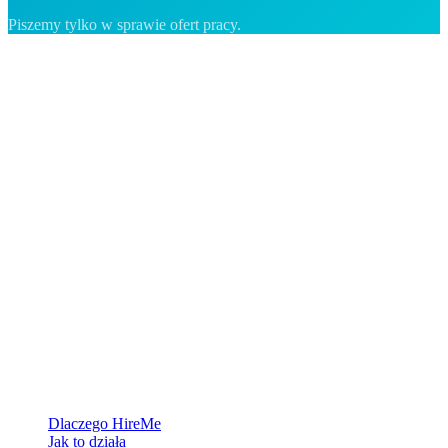
Piszemy tylko w sprawie ofert pracy.
Platforma rekrutacyjna stworzona dla Grenlandii — łączymy
pracodawców z ludźmi, którzy chcą zbudować życie w Arktyce.
Dla pracodawców
Dlaczego HireMe
Jak to działa