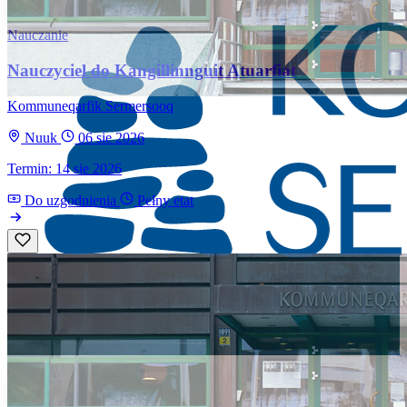
Nauczanie
Nauczyciel do Kangillinnguit Atuarfiat
Kommuneqarfik Sermersooq
Nuuk
06 sie 2026
Termin: 14 sie 2026
Do uzgodnienia
Pełny etat