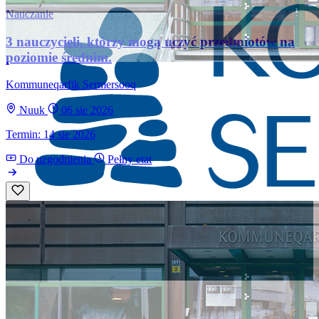
Nauczanie
3 nauczycieli, którzy mogą uczyć przedmiotów na
poziomie średnim.
Kommuneqarfik Sermersooq
Nuuk
06 sie 2026
Termin: 14 sie 2026
Do uzgodnienia
Pełny etat