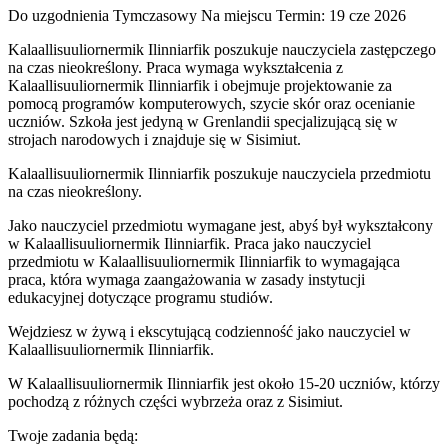
Do uzgodnienia
Tymczasowy
Na miejscu
Termin: 19 cze 2026
Kalaallisuuliornermik Ilinniarfik poszukuje nauczyciela zastępczego
na czas nieokreślony. Praca wymaga wykształcenia z
Kalaallisuuliornermik Ilinniarfik i obejmuje projektowanie za
pomocą programów komputerowych, szycie skór oraz ocenianie
uczniów. Szkoła jest jedyną w Grenlandii specjalizującą się w
strojach narodowych i znajduje się w Sisimiut.
Kalaallisuuliornermik Ilinniarfik poszukuje nauczyciela przedmiotu
na czas nieokreślony.
Jako nauczyciel przedmiotu wymagane jest, abyś był wykształcony
w Kalaallisuuliornermik Ilinniarfik. Praca jako nauczyciel
przedmiotu w Kalaallisuuliornermik Ilinniarfik to wymagająca
praca, która wymaga zaangażowania w zasady instytucji
edukacyjnej dotyczące programu studiów.
Wejdziesz w żywą i ekscytującą codzienność jako nauczyciel w
Kalaallisuuliornermik Ilinniarfik.
W Kalaallisuuliornermik Ilinniarfik jest około 15-20 uczniów, którzy
pochodzą z różnych części wybrzeża oraz z Sisimiut.
Twoje zadania będą: