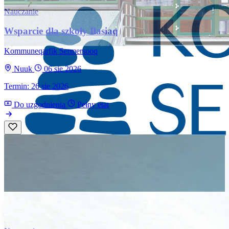
Nauczanie
Wsparcie dla szkoły Ilasiaq
Kommuneqarfik Sermersooq
Nuuk
06 sie 2026
Termin: 26 sie 2026
Do uzgodnienia
Pełny etat