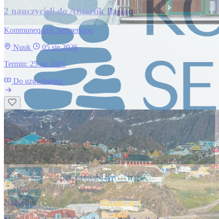
2 nauczycieli do Atuarfik Ilasiaq
Kommuneqarfik Sermersooq
Nuuk
05 sie 2026
Termin: 25 sie 2026
Do uzgodnienia
Nauczanie