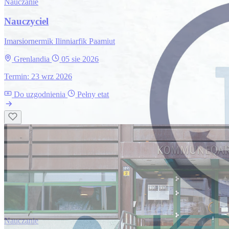
Nauczanie
Nauczyciel
Imarsiornermik Ilinniarfik Paamiut
Grenlandia
05 sie 2026
Termin: 23 wrz 2026
Do uzgodnienia
Pełny etat
Nauczanie