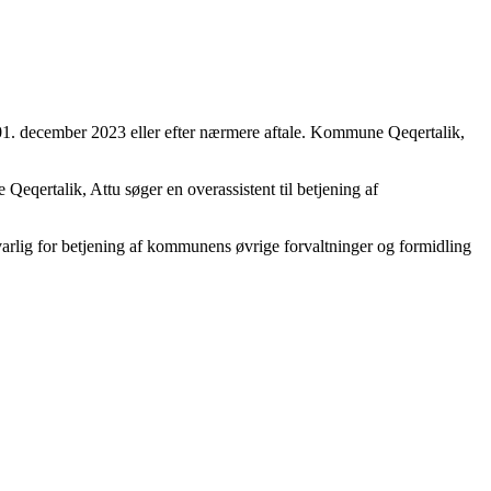
. 01. december 2023 eller efter nærmere aftale. Kommune Qeqertalik,
Qeqertalik, Attu søger en overassistent til betjening af
svarlig for betjening af kommunens øvrige forvaltninger og formidling