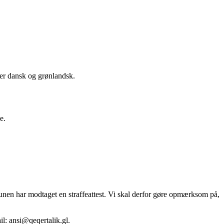
ker dansk og grønlandsk.
e.
ommunen har modtaget en straffeattest. Vi skal derfor gøre opmærksom på,
l: ansi@qeqertalik.gl.