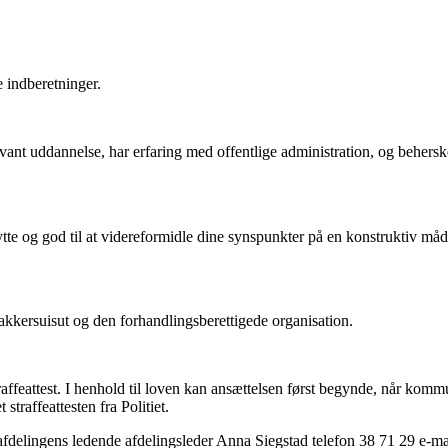
 indberetninger.
levant uddannelse, har erfaring med offentlige administration, og behers
ytte og god til at videreformidle dine synspunkter på en konstruktiv måd
kersuisut og den forhandlingsberettigede organisation.
e straffeattest. I henhold til loven kan ansættelsen først begynde, når k
straffeattesten fra Politiet.
afdelingens ledende afdelingsleder Anna Siegstad telefon 38 71 29 e-mai