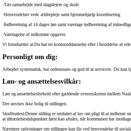
·Tæt samarbejde med dagplejere og skole
·Henvendelser vedr. ældrepleje samt hjemmehjælp koordinering
·Indberetning af 14 dages løn samt varetage indberetning af månedlige
·Varetagelse af indkomne opgaver.
Vi forudsætter at:Du har en kontoruddannelse eller i besiddelse af re
Personligt om dig:
Arbejder systematisk, har ordenssans og god til at servicere. Du kan l
Løn- og ansættelsesvilkår:
Løn og ansættelsesforhold efter gældende overenskomst mellem Naalak
Der anvises ikke bolig til stillingen.
Straffeattest:Denne stilling er omfattet af lov om pligt til at indhent
at tiltrædelsestidspunktet først kan aftales, når kommunen har modtaget 
Nærmere oplysninger om stillingen kan fås ved henvendelse til social