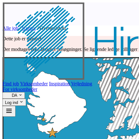
Alle job
/
Kontor
/
Overassistent
Dette job er udløbet
Der modtages ikke længere ansøgninger. Se lignende ledige stillinger
Find job
Virksomheder
Inspiration
Vejledning
For virksomheder
DA
Log ind