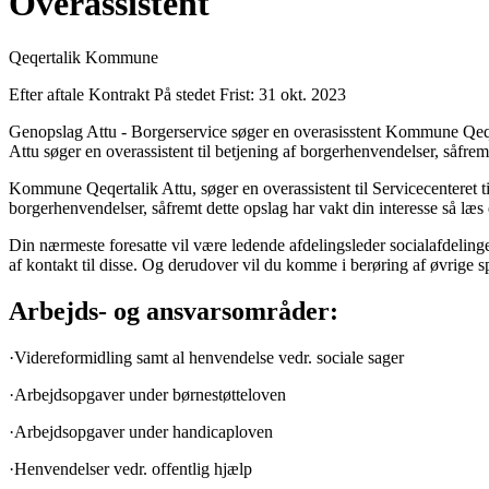
Overassistent
Qeqertalik Kommune
Efter aftale
Kontrakt
På stedet
Frist: 31 okt. 2023
Genopslag Attu - Borgerservice søger en overasisstent Kommune Qeqerta
Attu søger en overassistent til betjening af borgerhenvendelser, såfremt
Kommune Qeqertalik Attu, søger en overassistent til Servicecenteret ti
borgerhenvendelser, såfremt dette opslag har vakt din interesse så læs 
Din nærmeste foresatte vil være ledende afdelingsleder socialafdeling
af kontakt til disse. Og derudover vil du komme i berøring af øvrige
Arbejds- og ansvarsområder:
·Videreformidling samt al henvendelse vedr. sociale sager
·Arbejdsopgaver under børnestøtteloven
·Arbejdsopgaver under handicaploven
·Henvendelser vedr. offentlig hjælp