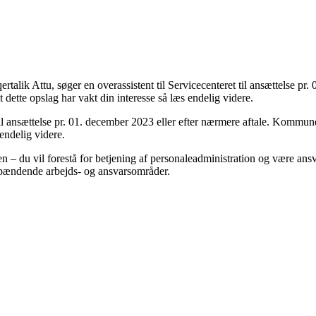
lik Attu, søger en overassistent til Servicecenteret til ansættelse pr
 dette opslag har vakt din interesse så læs endelig videre.
l ansættelse pr. 01. december 2023 eller efter nærmere aftale. Kommune 
endelig videre.
en – du vil forestå for betjening af personaleadministration og være an
 spændende arbejds- og ansvarsområder.