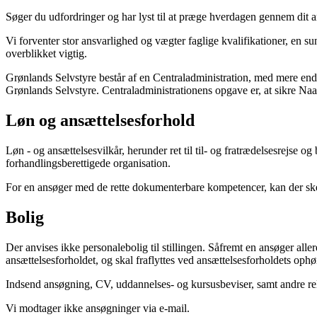
Søger du udfordringer og har lyst til at præge hverdagen gennem dit ar
Vi forventer stor ansvarlighed og vægter faglige kvalifikationer, en s
overblikket vigtig.
Grønlands Selvstyre består af en Centraladministration, med mere end
Grønlands Selvstyre. Centraladministrationens opgave er, at sikre Naala
Løn og ansættelsesforhold
Løn - og ansættelsesvilkår, herunder ret til til- og fratrædelsesrejse
forhandlingsberettigede organisation.
For en ansøger med de rette dokumenterbare kompetencer, kan der ske
Bolig
Der anvises ikke personalebolig til stillingen. Såfremt en ansøger alle
ansættelsesforholdet, og skal fraflyttes ved ansættelsesforholdets ophø
Indsend ansøgning, CV, uddannelses- og kursusbeviser, samt andre r
Vi modtager ikke ansøgninger via e-mail.