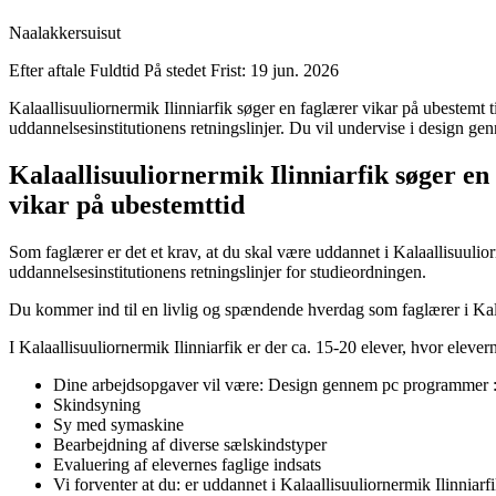
Naalakkersuisut
Efter aftale
Fuldtid
På stedet
Frist: 19 jun. 2026
Kalaallisuuliornermik Ilinniarfik søger en faglærer vikar på ubestemt 
uddannelsesinstitutionens retningslinjer. Du vil undervise i design g
Kalaallisuuliornermik Ilinniarfik søger en
vikar på ubestemttid
Som faglærer er det et krav, at du skal være uddannet i Kalaallisuulior
uddannelsesinstitutionens retningslinjer for studieordningen.
Du kommer ind til en livlig og spændende hverdag som faglærer i Kala
I Kalaallisuuliornermik Ilinniarfik er der ca. 15-20 elever, hvor elever
Dine arbejdsopgaver vil være: Design gennem pc programmer : 
Skindsyning
Sy med symaskine
Bearbejdning af diverse sælskindstyper
Evaluering af elevernes faglige indsats
Vi forventer at du: er uddannet i Kalaallisuuliornermik Ilinniarf