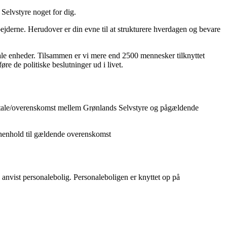
Selvstyre noget for dig.
rbejderne. Herudover er din evne til at strukturere hverdagen og bevare
rale enheder. Tilsammen er vi mere end 2500 mennesker tilknyttet
re de politiske beslutninger ud i livet.
de aftale/overenskomst mellem Grønlands Selvstyre og pågældende
 henhold til gældende overenskomst
l anvist personalebolig. Personaleboligen er knyttet op på