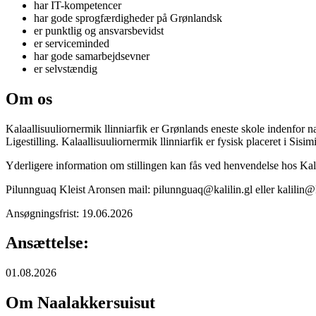
har IT-kompetencer
har gode sprogfærdigheder på Grønlandsk
er punktlig og ansvarsbevidst
er serviceminded
har gode samarbejdsevner
er selvstændig
Om os
Kalaallisuuliornermik llinniarfik er Grønlands eneste skole indenfor n
Ligestilling. Kalaallisuuliornermik llinniarfik er fysisk placeret i Sis
Yderligere information om stillingen kan fås ved henvendelse hos Kalaa
Pilunnguaq Kleist Aronsen mail: pilunnguaq@kalilin.gl eller kalilin@k
Ansøgningsfrist: 19.06.2026
Ansættelse:
01.08.2026
Om Naalakkersuisut