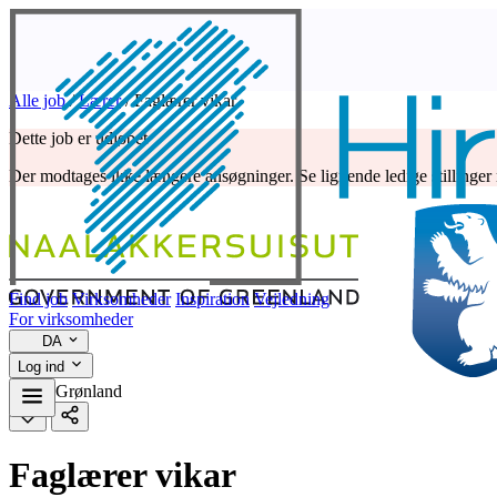
Alle job
/
Lærer
/
Faglærer vikar
Dette job er udløbet
Der modtages ikke længere ansøgninger. Se lignende ledige stillinger
Find job
Virksomheder
Inspiration
Vejledning
For virksomheder
DA
Log ind
Lærer
Grønland
Faglærer vikar