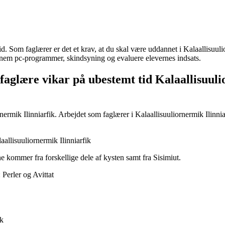
tid. Som faglærer er det et krav, at du skal være uddannet i Kalaallisuu
ennem pc-programmer, skindsyning og evaluere elevernes indsats.
 faglære vikar på ubestemt tid Kalaallisuuli
nermik Ilinniarfik. Arbejdet som faglærer i Kalaallisuuliornermik Ilinnia
allisuuliornermik Ilinniarfik
ne kommer fra forskellige dele af kysten samt fra Sisimiut.
Perler og Avittat
ik