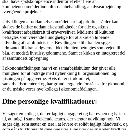
skal have spidskompetence indenfor et eller flere af
kompetenceområder indenfor databehandling, analysearbejdet og
tværgående projekter.
Udviklingen af uddannelsesområdet har høj prioritet, så der kan
skabes de bedste uddannelsesmuligheder for alle og sikres
kvalificeret arbejdskraft til erhvervslivet. Midlerne til kulturen
betragtes som værende uundgåelige for at sikre en løbende
udvikling af samfundets eje. Bevillingerne til idrætten søges
udmøntet til idrætsudøverne, idet idrætten betragtes som vejen til
bl.a. at modstå livstilssygdommene. Samt er kirken en integreret del
af samfundets opbygning.
I økonomiafdelingen har vi en samarbejdskultur, der giver alle
mulighed for at bidrage med nytænkning til organisationen, og
løsningen på opgaverne. Hvis du er struktureret,
samarbejdsorienteret og har grundlæggende forståelse for økonomi,
er du måske vores nye kollega i økonomiafdelingen.
Dine personlige kvalifikationer:
Vi søger en kollega, der er fagligt engageret og har evnen og lysten
til, at indgå i samarbejdende teams, der vægter udvikling højt. Vi
søger dig, som sætter en ære i at levere et solidt fagligt håndværk, og
som går struktureret til dine opgaver. Opgaver der spænder bredt fra