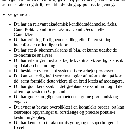
administration og drift, over til udvikling og politisk betjening.
Vi ser gerne at:
Du har en relevant akademisk kandidatuddannelse, f.eks.
Cand.Polit., Cand.Scient.Adm., Cand.Oecon. eller
Cand.Merc.
Du har erfaring fra lignende stilling eller fra en stilling
indenfor den offentlige sektor.
Du har stærk økonomisk sans til bl.a. at kunne udarbejde
økonomiske analyser
Du har erfaringer med at arbejde kvantitativt, særligt statistik
og databasebehandling.
Du besidder evnen til at systematisere arbejdsprocesser.
Du kan sætte dig ind i store mængder af information på kort
tid, samt formidle dette videre til en bred kreds af modtagere.
Du har godt kendskab til det grønlandske samfund, og til det
offentlige system i Grønland.
Du har gode sproglige kompetencer, gerne grønlandsk og
engelsk.
Du evner at bevare overblikket i en kompleks proces, og kan
bearbejde oplysninger til forståelige og præcise politiske
beslutningsoplæg.
Du har kendskab til økonomistyring, og er superbruger af
Excel.