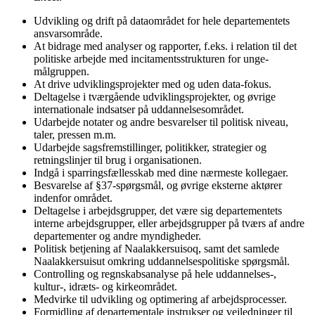
Udvikling og drift på dataområdet for hele departementets
ansvarsområde.
At bidrage med analyser og rapporter, f.eks. i relation til det
politiske arbejde med incitamentsstrukturen for unge-
målgruppen.
At drive udviklingsprojekter med og uden data-fokus.
Deltagelse i tværgående udviklingsprojekter, og øvrige
internationale indsatser på uddannelsesområdet.
Udarbejde notater og andre besvarelser til politisk niveau,
taler, pressen m.m.
Udarbejde sagsfremstillinger, politikker, strategier og
retningslinjer til brug i organisationen.
Indgå i sparringsfællesskab med dine nærmeste kollegaer.
Besvarelse af §37-spørgsmål, og øvrige eksterne aktører
indenfor området.
Deltagelse i arbejdsgrupper, det være sig departementets
interne arbejdsgrupper, eller arbejdsgrupper på tværs af andre
departementer og andre myndigheder.
Politisk betjening af Naalakkersuisoq, samt det samlede
Naalakkersuisut omkring uddannelsespolitiske spørgsmål.
Controlling og regnskabsanalyse på hele uddannelses-,
kultur-, idræts- og kirkeområdet.
Medvirke til udvikling og optimering af arbejdsprocesser.
Formidling af departementale instrukser og vejledninger til