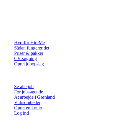
Rekrutteringsplatformen bygget til Grønland — vi forbinder
virksomheder med de mennesker, der vil bygge et liv i Arktis.
For virksomheder
Hvorfor HireMe
Sådan fungerer det
Priser & pakker
CV-søgning
Opret jobopslag
For jobsøgende
Se alle job
For jobsøgende
At arbejde i Grønland
Virksomheder
Opret en konto
Log ind
Mere