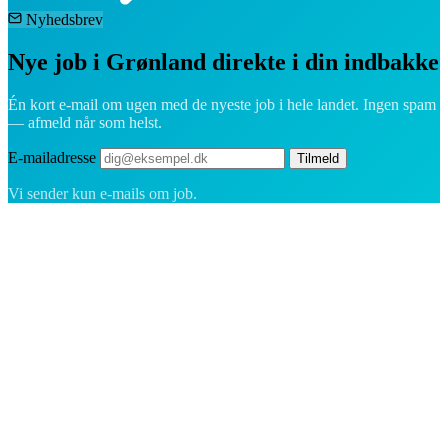
Nyhedsbrev
Nye job i Grønland direkte i din indbakke
Én kort e-mail om ugen med de nyeste job i hele landet. Ingen spam
— afmeld når som helst.
E-mailadresse
Tilmeld
Vi sender kun e-mails om job.