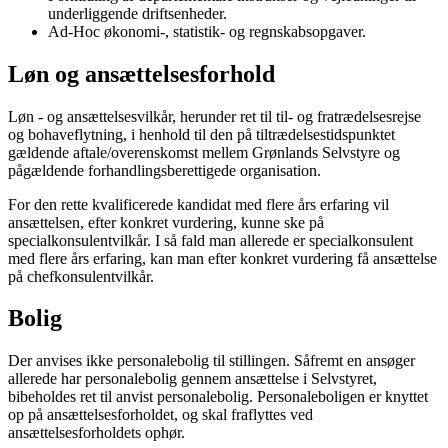
underliggende driftsenheder.
Ad-Hoc økonomi-, statistik- og regnskabsopgaver.
Løn og ansættelsesforhold
Løn - og ansættelsesvilkår, herunder ret til til- og fratrædelsesrejse
og bohaveflytning, i henhold til den på tiltrædelsestidspunktet
gældende aftale/overenskomst mellem Grønlands Selvstyre og
pågældende forhandlingsberettigede organisation.
For den rette kvalificerede kandidat med flere års erfaring vil
ansættelsen, efter konkret vurdering, kunne ske på
specialkonsulentvilkår. I så fald man allerede er specialkonsulent
med flere års erfaring, kan man efter konkret vurdering få ansættelse
på chefkonsulentvilkår.
Bolig
Der anvises ikke personalebolig til stillingen. Såfremt en ansøger
allerede har personalebolig gennem ansættelse i Selvstyret,
bibeholdes ret til anvist personalebolig. Personaleboligen er knyttet
op på ansættelsesforholdet, og skal fraflyttes ved
ansættelsesforholdets ophør.