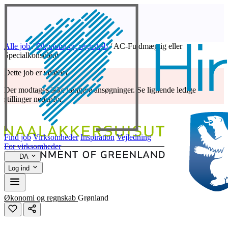
Alle job
/
Økonomi og regnskab
/
AC-Fuldmægtig eller
Specialkonsulent
Dette job er udløbet
Der modtages ikke længere ansøgninger. Se lignende ledige
stillinger nedenfor.
Find job
Virksomheder
Inspiration
Vejledning
For virksomheder
DA
Log ind
Økonomi og regnskab
Grønland