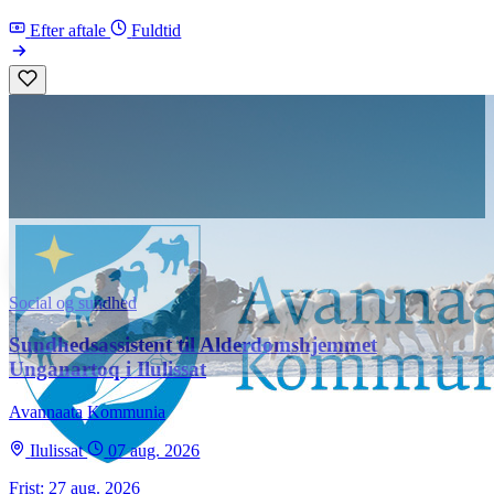
Efter aftale
Fuldtid
Social og sundhed
Sundhedsassistent til Alderdomshjemmet
Unganartoq i Ilulissat
Avannaata Kommunia
Ilulissat
07 aug. 2026
Frist: 27 aug. 2026