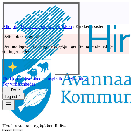
Alle job
/
Hotel, restaurant og køkken
/
Køkkenassistent
Dette job er udløbet
Der modtages ikke længere ansøgninger. Se lignende ledige
stillinger nedenfor.
Find job
Virksomheder
Inspiration
Vejledning
For virksomheder
DA
Log ind
Hotel, restaurant og køkken
Ilulissat