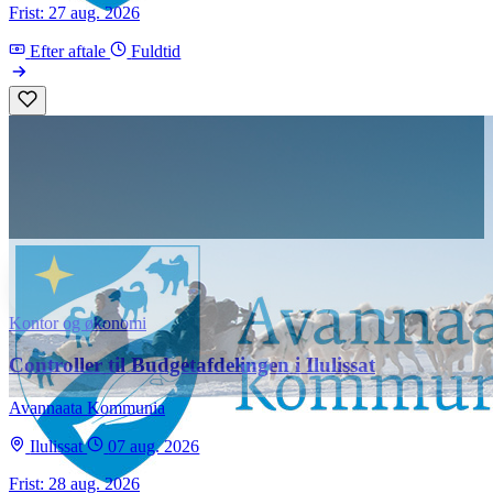
Frist: 27 aug. 2026
Efter aftale
Fuldtid
Kontor og økonomi
Controller til Budgetafdelingen i Ilulissat
Avannaata Kommunia
Ilulissat
07 aug. 2026
Frist: 28 aug. 2026