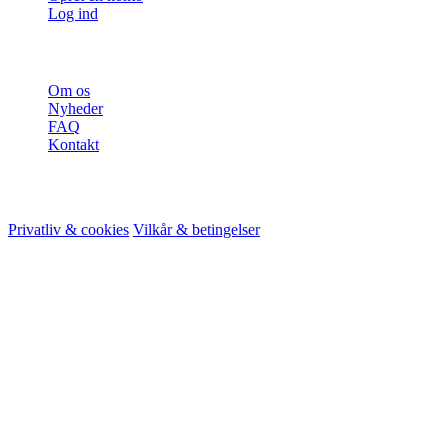
Log ind
Mere
Om os
Nyheder
FAQ
Kontakt
© 2026 HireMe
Privatliv & cookies
Vilkår & betingelser