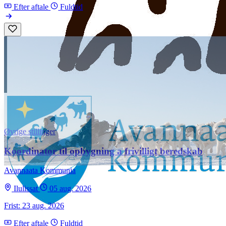
Efter aftale
Fuldtid
Øvrige stillinger
Koordinator til opbygning a frivilligt beredskab
Avannaata Kommunia
Ilulissat
05 aug. 2026
Frist: 23 aug. 2026
Efter aftale
Fuldtid