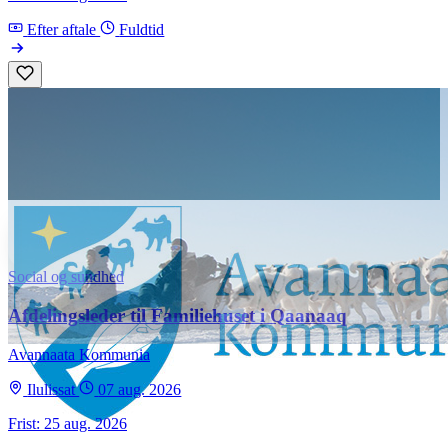
Efter aftale
Fuldtid
Social og sundhed
Afdelingsleder til Familiehuset i Qaanaaq
Avannaata Kommunia
Ilulissat
07 aug. 2026
Frist: 25 aug. 2026