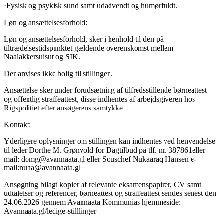
·Fysisk og psykisk sund samt udadvendt og humørfuldt.
Løn og ansættelsesforhold:
Løn og ansættelsesforhold, sker i henhold til den på
tiltrædelsestidspunktet gældende overenskomst mellem
Naalakkersuisut og SIK.
Der anvises ikke bolig til stillingen.
Ansættelse sker under forudsætning af tilfredsstillende børneattest
og offentlig straffeattest, disse indhentes af arbejdsgiveren hos
Rigspolitiet efter ansøgerens samtykke.
Kontakt:
Yderligere oplysninger om stillingen kan indhentes ved henvendelse
til leder Dorthe M. Grønvold for Dagtilbud på tlf. nr. 387861eller
mail: domg@avannaata.gl eller Souschef Nukaaraq Hansen e-
mail:nuha@avannaata.gl
Ansøgning bilagt kopier af relevante eksamenspapirer, CV samt
udtalelser og referencer, børneattest og straffeattest sendes senest den
24.06.2026 gennem Avannaata Kommunias hjemmeside:
Avannaata.gl/ledige-stilllinger