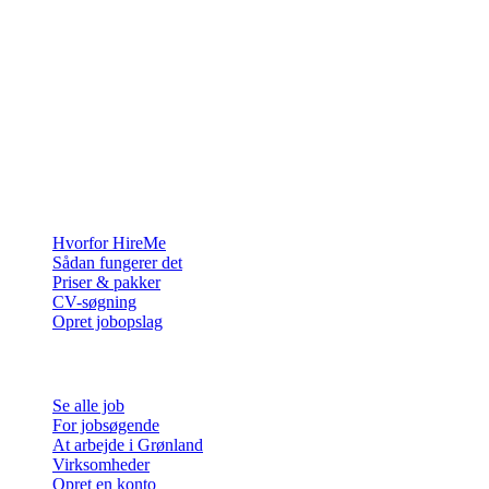
Rekrutteringsplatformen bygget til Grønland — vi forbinder
virksomheder med de mennesker, der vil bygge et liv i Arktis.
For virksomheder
Hvorfor HireMe
Sådan fungerer det
Priser & pakker
CV-søgning
Opret jobopslag
For jobsøgende
Se alle job
For jobsøgende
At arbejde i Grønland
Virksomheder
Opret en konto