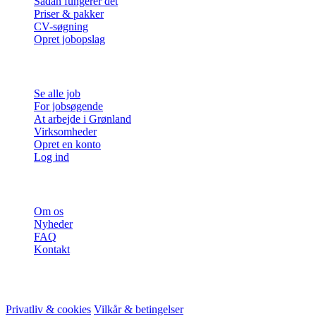
Sådan fungerer det
Priser & pakker
CV-søgning
Opret jobopslag
For jobsøgende
Se alle job
For jobsøgende
At arbejde i Grønland
Virksomheder
Opret en konto
Log ind
Mere
Om os
Nyheder
FAQ
Kontakt
© 2026 HireMe
Privatliv & cookies
Vilkår & betingelser