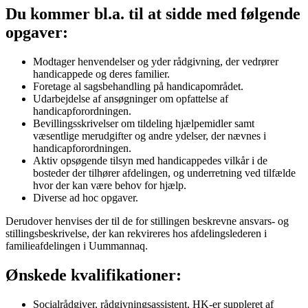
Du kommer bl.a. til at sidde med følgende
opgaver:
Modtager henvendelser og yder rådgivning, der vedrører
handicappede og deres familier.
Foretage al sagsbehandling på handicapområdet.
Udarbejdelse af ansøgninger om opfattelse af
handicapforordningen.
Bevillingsskrivelser om tildeling hjælpemidler samt
væsentlige merudgifter og andre ydelser, der nævnes i
handicapforordningen.
Aktiv opsøgende tilsyn med handicappedes vilkår i de
bosteder der tilhører afdelingen, og underretning ved tilfælde
hvor der kan være behov for hjælp.
Diverse ad hoc opgaver.
Derudover henvises der til de for stillingen beskrevne ansvars- og
stillingsbeskrivelse, der kan rekvireres hos afdelingslederen i
familieafdelingen i Uummannaq.
Ønskede kvalifikationer:
Socialrådgiver, rådgivningsassistent, HK-er suppleret af