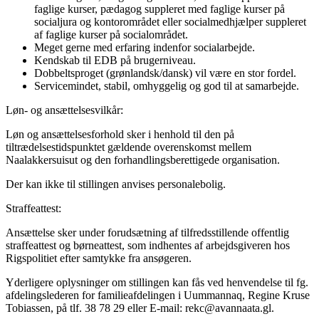
faglige kurser, pædagog suppleret med faglige kurser på
socialjura og kontorområdet eller socialmedhjælper suppleret
af faglige kurser på socialområdet.
Meget gerne med erfaring indenfor socialarbejde.
Kendskab til EDB på brugerniveau.
Dobbeltsproget (grønlandsk/dansk) vil være en stor fordel.
Servicemindet, stabil, omhyggelig og god til at samarbejde.
Løn- og ansættelsesvilkår:
Løn og ansættelsesforhold sker i henhold til den på
tiltrædelsestidspunktet gældende overenskomst mellem
Naalakkersuisut og den forhandlingsberettigede organisation.
Der kan ikke til stillingen anvises personalebolig.
Straffeattest:
Ansættelse sker under forudsætning af tilfredsstillende offentlig
straffeattest og børneattest, som indhentes af arbejdsgiveren hos
Rigspolitiet efter samtykke fra ansøgeren.
Yderligere oplysninger om stillingen kan fås ved henvendelse til fg.
afdelingslederen for familieafdelingen i Uummannaq, Regine Kruse
Tobiassen, på tlf. 38 78 29 eller E-mail: rekc@avannaata.gl.