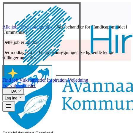
Alle job
/
Socialrådgivning
/
Sagsbehandler for Handicapområdet i
Uummannaq
Dette job er udløbet
Der modtages ikke længere ansøgninger. Se lignende ledige
stillinger nedenfor.
Find job
Virksomheder
Inspiration
Vejledning
For virksomheder
DA
Log ind