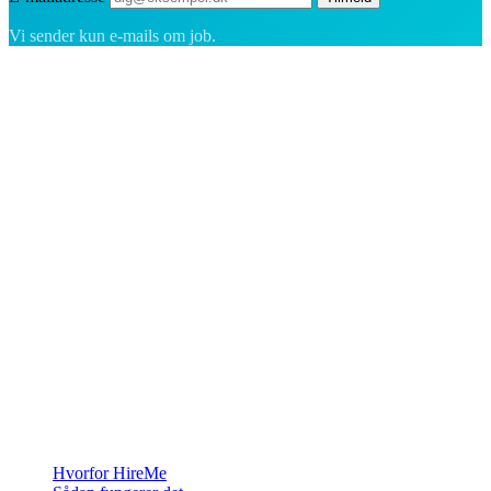
Vi sender kun e-mails om job.
Rekrutteringsplatformen bygget til Grønland — vi forbinder
virksomheder med de mennesker, der vil bygge et liv i Arktis.
For virksomheder
Hvorfor HireMe