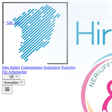
Alle Jobs
Jobs finden
Unternehmen
Inspiration
Ratgeber
Für Arbeitgeber
DE
Anmelden