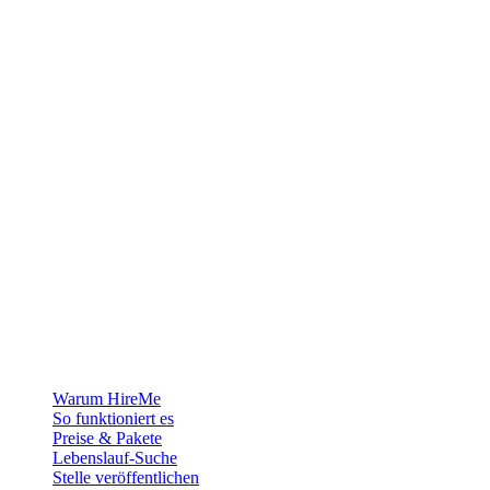
Die Recruiting-Plattform für Grönland — wir verbinden Arbeitgeber
mit den Menschen, die sich ein Leben in der Arktis aufbauen
wollen.
Für Arbeitgeber
Warum HireMe
So funktioniert es
Preise & Pakete
Lebenslauf-Suche
Stelle veröffentlichen