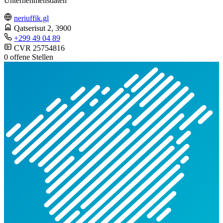
Unternehmensdaten
neriuffik.gl
Qatserisut 2
, 3900
+299 49 04 89
CVR 25754816
0 offene Stellen