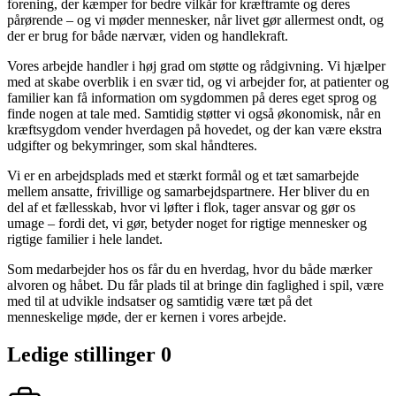
forening, der kæmper for bedre vilkår for kræftramte og deres
pårørende – og vi møder mennesker, når livet gør allermest ondt, og
der er brug for både nærvær, viden og handlekraft.
Vores arbejde handler i høj grad om støtte og rådgivning. Vi hjælper
med at skabe overblik i en svær tid, og vi arbejder for, at patienter og
familier kan få information om sygdommen på deres eget sprog og
finde nogen at tale med. Samtidig støtter vi også økonomisk, når en
kræftsygdom vender hverdagen på hovedet, og der kan være ekstra
udgifter og bekymringer, som skal håndteres.
Vi er en arbejdsplads med et stærkt formål og et tæt samarbejde
mellem ansatte, frivillige og samarbejdspartnere. Her bliver du en
del af et fællesskab, hvor vi løfter i flok, tager ansvar og gør os
umage – fordi det, vi gør, betyder noget for rigtige mennesker og
rigtige familier i hele landet.
Som medarbejder hos os får du en hverdag, hvor du både mærker
alvoren og håbet. Du får plads til at bringe din faglighed i spil, være
med til at udvikle indsatser og samtidig være tæt på det
menneskelige møde, der er kernen i vores arbejde.
Ledige stillinger
0