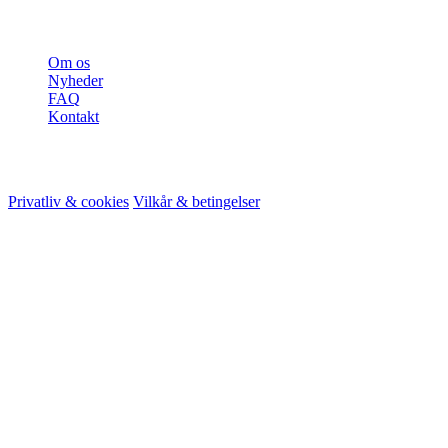
Mere
Om os
Nyheder
FAQ
Kontakt
© 2026 HireMe
Privatliv & cookies
Vilkår & betingelser