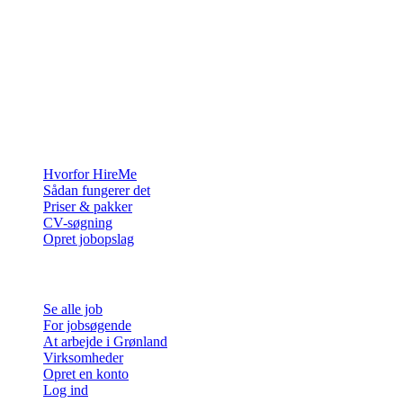
Rekrutteringsplatformen bygget til Grønland — vi forbinder
virksomheder med de mennesker, der vil bygge et liv i Arktis.
For virksomheder
Hvorfor HireMe
Sådan fungerer det
Priser & pakker
CV-søgning
Opret jobopslag
For jobsøgende
Se alle job
For jobsøgende
At arbejde i Grønland
Virksomheder
Opret en konto
Log ind