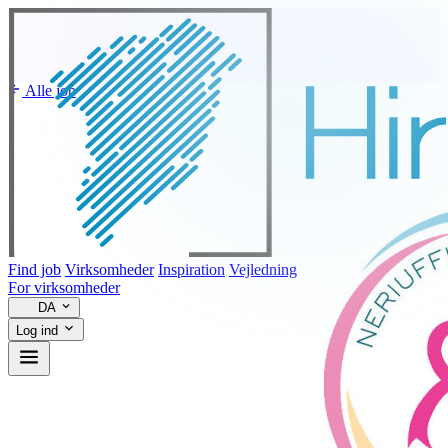
Alle job
Find job
Virksomheder
Inspiration
Vejledning
For virksomheder
DA
Log ind