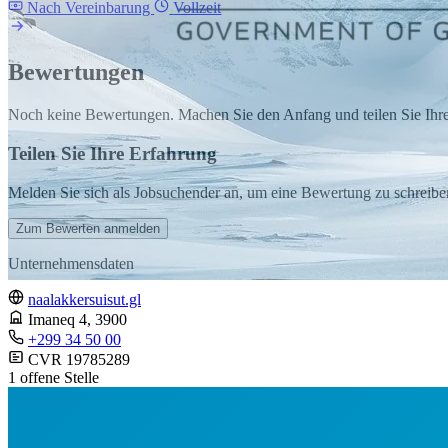
Nach Vereinbarung
Vollzeit
Bewertungen
Noch keine Bewertungen. Machen Sie den Anfang und teilen Sie Ihre
Teilen Sie Ihre Erfahrung
Melden Sie sich als Jobsuchender an, um eine Bewertung zu schreibe
Zum Bewerten anmelden
Unternehmensdaten
naalakkersuisut.gl
Imaneq 4
, 3900
+299 34 50 00
CVR 19785289
1 offene Stelle