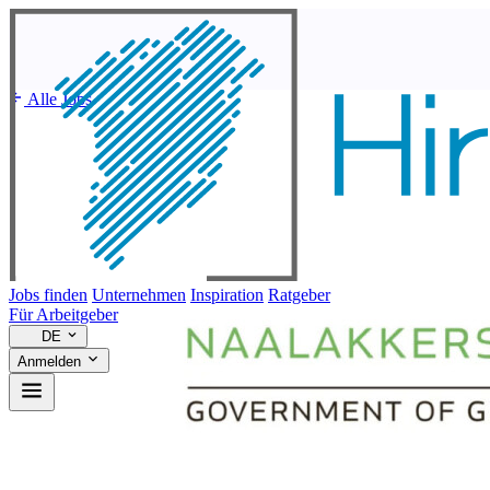
Alle Jobs
Jobs finden
Unternehmen
Inspiration
Ratgeber
Für Arbeitgeber
DE
Anmelden