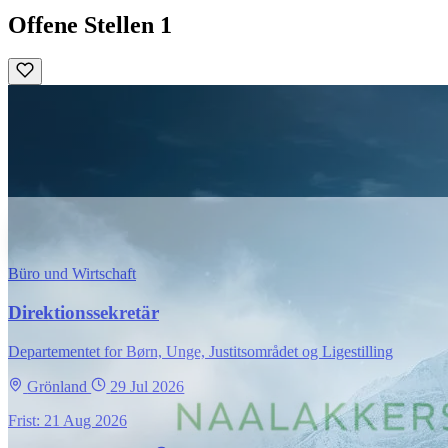
Offene Stellen
1
Büro und Wirtschaft
Direktionssekretär
Departementet for Børn, Unge, Justitsområdet og Ligestilling
Grönland
29 Jul 2026
Frist: 21 Aug 2026