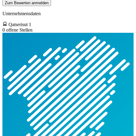
Zum Bewerten anmelden
Unternehmensdaten
Qatserisut 1
0 offene Stellen