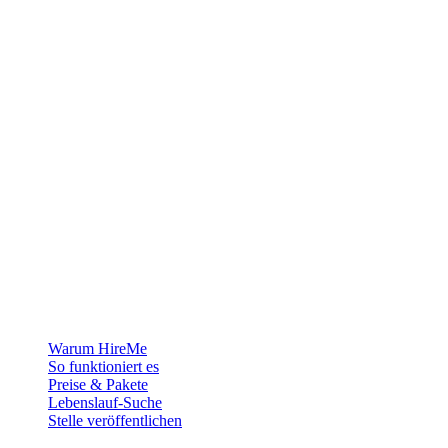
Die Recruiting-Plattform für Grönland — wir verbinden Arbeitgeber
mit den Menschen, die sich ein Leben in der Arktis aufbauen
wollen.
Für Arbeitgeber
Warum HireMe
So funktioniert es
Preise & Pakete
Lebenslauf-Suche
Stelle veröffentlichen