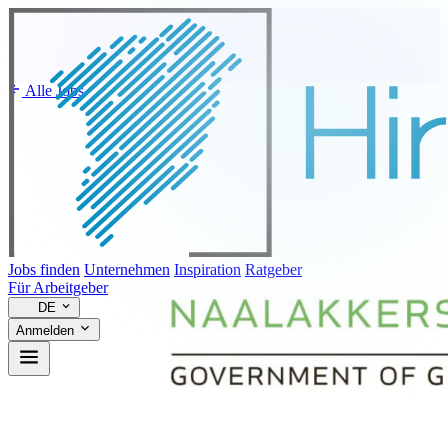
Alle Jobs
Jobs finden
Unternehmen
Inspiration
Ratgeber
Für Arbeitgeber
DE
Anmelden