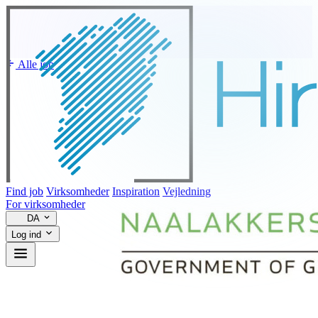
Alle job
Find job
Virksomheder
Inspiration
Vejledning
For virksomheder
DA
Log ind