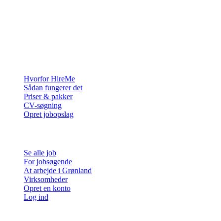
Rekrutteringsplatformen bygget til Grønland — vi forbinder
virksomheder med de mennesker, der vil bygge et liv i Arktis.
For virksomheder
Hvorfor HireMe
Sådan fungerer det
Priser & pakker
CV-søgning
Opret jobopslag
For jobsøgende
Se alle job
For jobsøgende
At arbejde i Grønland
Virksomheder
Opret en konto
Log ind
Mere