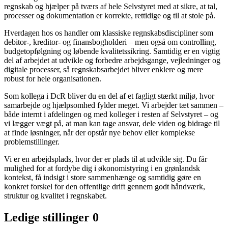
regnskab og hjælper på tværs af hele Selvstyret med at sikre, at tal,
processer og dokumentation er korrekte, rettidige og til at stole på.
Hverdagen hos os handler om klassiske regnskabsdiscipliner som
debitor-, kreditor- og finansbogholderi – men også om controlling,
budgetopfølgning og løbende kvalitetssikring. Samtidig er en vigtig
del af arbejdet at udvikle og forbedre arbejdsgange, vejledninger og
digitale processer, så regnskabsarbejdet bliver enklere og mere
robust for hele organisationen.
Som kollega i DcR bliver du en del af et fagligt stærkt miljø, hvor
samarbejde og hjælpsomhed fylder meget. Vi arbejder tæt sammen –
både internt i afdelingen og med kolleger i resten af Selvstyret – og
vi lægger vægt på, at man kan tage ansvar, dele viden og bidrage til
at finde løsninger, når der opstår nye behov eller komplekse
problemstillinger.
Vi er en arbejdsplads, hvor der er plads til at udvikle sig. Du får
mulighed for at fordybe dig i økonomistyring i en grønlandsk
kontekst, få indsigt i store sammenhænge og samtidig gøre en
konkret forskel for den offentlige drift gennem godt håndværk,
struktur og kvalitet i regnskabet.
Ledige stillinger
0