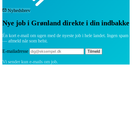
Nyhedsbrev
Nye job i Grønland direkte i din indbakke
Én kort e-mail om ugen med de nyeste job i hele landet. Ingen spam
— afmeld når som helst.
E-mailadresse
Tilmeld
Vi sender kun e-mails om job.