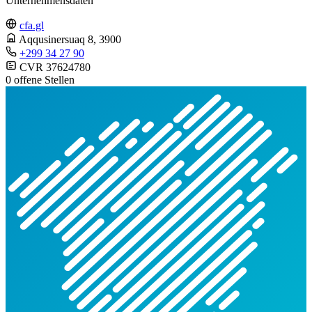
Unternehmensdaten
cfa.gl
Aqqusinersuaq 8
, 3900
+299 34 27 90
CVR 37624780
0 offene Stellen