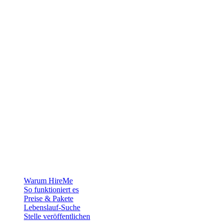
Die Recruiting-Plattform für Grönland — wir verbinden Arbeitgeber
mit den Menschen, die sich ein Leben in der Arktis aufbauen
wollen.
Für Arbeitgeber
Warum HireMe
So funktioniert es
Preise & Pakete
Lebenslauf-Suche
Stelle veröffentlichen