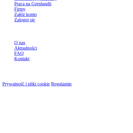
Praca na Grenlandii
Firmy
Załóż konto
Zaloguj się
Więcej
O nas
Aktualności
FAQ
Kontakt
© 2026 HireMe
Prywatność i pliki cookie
Regulamin