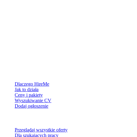
Platforma rekrutacyjna stworzona dla Grenlandii — łączymy
pracodawców z ludźmi, którzy chcą zbudować życie w Arktyce.
Dla pracodawców
Dlaczego HireMe
Jak to działa
Ceny i pakiety
Wyszukiwanie CV
Dodaj ogłoszenie
Dla szukających pracy
Przeglądaj wszystkie oferty
Dla szukających pracy