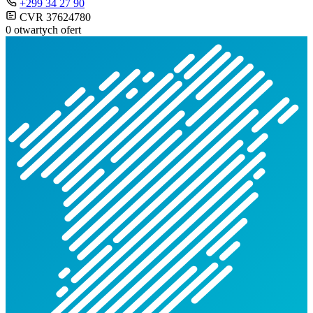
+299 34 27 90
CVR 37624780
0 otwartych ofert