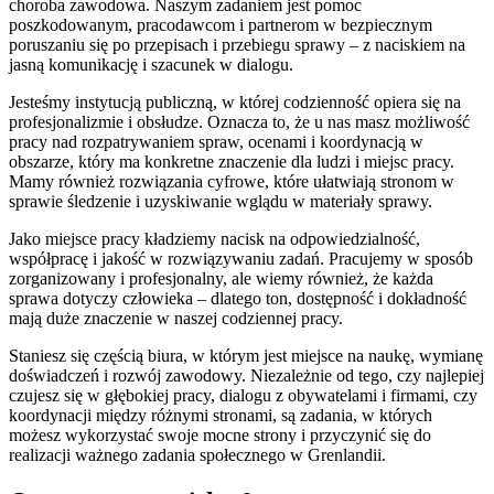
choroba zawodowa. Naszym zadaniem jest pomoc
poszkodowanym, pracodawcom i partnerom w bezpiecznym
poruszaniu się po przepisach i przebiegu sprawy – z naciskiem na
jasną komunikację i szacunek w dialogu.
Jesteśmy instytucją publiczną, w której codzienność opiera się na
profesjonalizmie i obsłudze. Oznacza to, że u nas masz możliwość
pracy nad rozpatrywaniem spraw, ocenami i koordynacją w
obszarze, który ma konkretne znaczenie dla ludzi i miejsc pracy.
Mamy również rozwiązania cyfrowe, które ułatwiają stronom w
sprawie śledzenie i uzyskiwanie wglądu w materiały sprawy.
Jako miejsce pracy kładziemy nacisk na odpowiedzialność,
współpracę i jakość w rozwiązywaniu zadań. Pracujemy w sposób
zorganizowany i profesjonalny, ale wiemy również, że każda
sprawa dotyczy człowieka – dlatego ton, dostępność i dokładność
mają duże znaczenie w naszej codziennej pracy.
Staniesz się częścią biura, w którym jest miejsce na naukę, wymianę
doświadczeń i rozwój zawodowy. Niezależnie od tego, czy najlepiej
czujesz się w głębokiej pracy, dialogu z obywatelami i firmami, czy
koordynacji między różnymi stronami, są zadania, w których
możesz wykorzystać swoje mocne strony i przyczynić się do
realizacji ważnego zadania społecznego w Grenlandii.