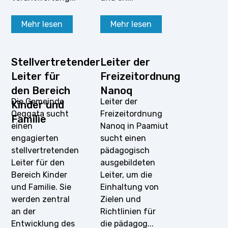
Mehr lesen
Mehr lesen
Stellvertretender
Leiter der
Leiter für
Freizeitordnung
den Bereich
Nanoq
Die Gemeinde
Leiter der
Kinder und
Qeqqata sucht
Freizeitordnung
Familie
einen
Nanoq in Paamiut
engagierten
sucht einen
stellvertretenden
pädagogisch
Leiter für den
ausgebildeten
Bereich Kinder
Leiter, um die
und Familie. Sie
Einhaltung von
werden zentral
Zielen und
an der
Richtlinien für
Entwicklung des
die pädagog...