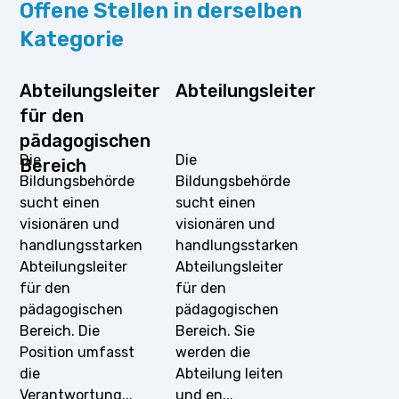
Offene Stellen in derselben
Kategorie
Abteilungsleiter
Abteilungsleiter
für den
pädagogischen
Die
Die
Bereich
Bildungsbehörde
Bildungsbehörde
sucht einen
sucht einen
visionären und
visionären und
handlungsstarken
handlungsstarken
Abteilungsleiter
Abteilungsleiter
für den
für den
pädagogischen
pädagogischen
Bereich. Die
Bereich. Sie
Position umfasst
werden die
die
Abteilung leiten
Verantwortung...
und en...