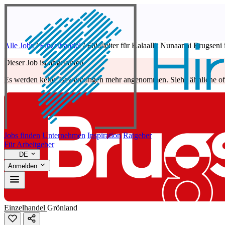
Alle Jobs
/
Einzelhandel
/
Filialleiter für Kalaallit Nunaanni Brugseni
Dieser Job ist abgelaufen.
Es werden keine Bewerbungen mehr angenommen. Siehe ähnliche off
Jobs finden
Unternehmen
Inspiration
Ratgeber
Für Arbeitgeber
DE
Anmelden
Einzelhandel
Grönland