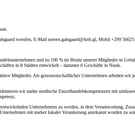
uni.
Galsgaard wenden, E-Mail soeren.galsgaard@knb.gl, Mobil +299 56625
ndelsunternehmen und zu 100 % im Besitz unserer Mitglieder in Grönlan
häften in 8 Städten entwickelt – darunter 6 Geschäfte in Nuuk.
ktive Mitglieder. Als genossenschaftliches Unternehmen arbeiten wir j
binieren wir starke nordische Einzelhandelskompetenzen mit umfassen
mpetenz.
terentwickelnden Unternehmens zu werden, in dem Verantwortung, Zusamm
ls Unternehmen mit starker lokaler Verankerung anerkannt worden zu sei