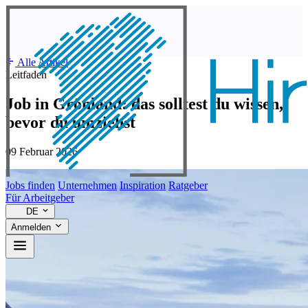
Alle Artikel
Leitfaden
Job in Grönland: das solltest du wissen,
bevor du umziehst
09 Februar 2026
Jobs finden
Unternehmen
Inspiration
Ratgeber
Für Arbeitgeber
DE
Anmelden