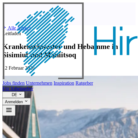
Alle Artikel
Leitfaden
Krankenschwester und Hebamme in
Sisimiut und Maniitsoq
12 Februar 2026
Jobs finden
Unternehmen
Inspiration
Ratgeber
Für Arbeitgeber
DE
Anmelden