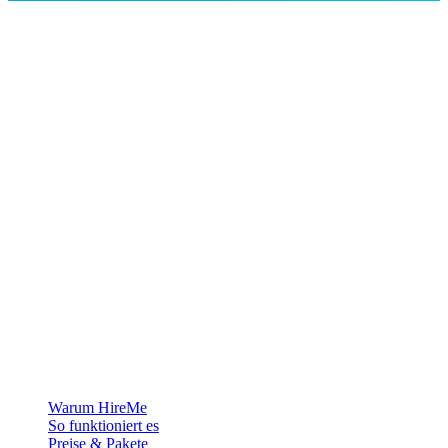
Die Recruiting-Plattform für Grönland — wir verbinden Arbeitgeber
mit den Menschen, die sich ein Leben in der Arktis aufbauen
wollen.
Für Arbeitgeber
Warum HireMe
So funktioniert es
Preise & Pakete